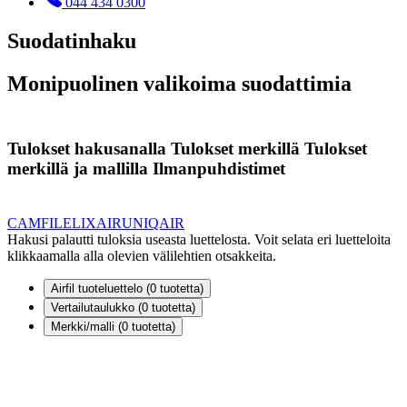
044 434 0300
Suodatinhaku
Monipuolinen valikoima suodattimia
Tulokset hakusanalla
Tulokset merkillä
Tulokset
merkillä ja mallilla
Ilmanpuhdistimet
CAMFIL
ELIXAIR
UNIQAIR
Hakusi palautti tuloksia useasta luettelosta. Voit selata eri luetteloita
klikkaamalla alla olevien välilehtien otsakkeita.
Airfil tuoteluettelo (
0
tuotetta)
Vertailutaulukko (
0
tuotetta)
Merkki/malli (
0
tuotetta)