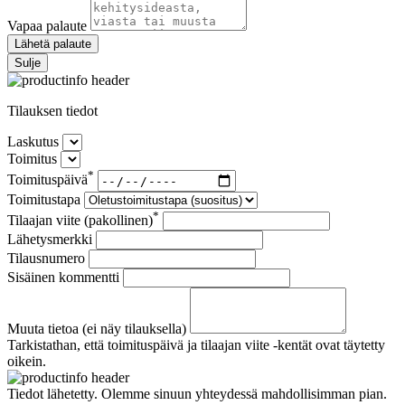
Vapaa palaute
Lähetä palaute
Sulje
Tilauksen tiedot
Laskutus
Toimitus
*
Toimituspäivä
Toimitustapa
*
Tilaajan viite (pakollinen)
Lähetysmerkki
Tilausnumero
Sisäinen kommentti
Muuta tietoa (ei näy tilauksella)
Tarkistathan, että toimituspäivä ja tilaajan viite -kentät ovat täytetty
oikein.
Tiedot lähetetty. Olemme sinuun yhteydessä mahdollisimman pian.