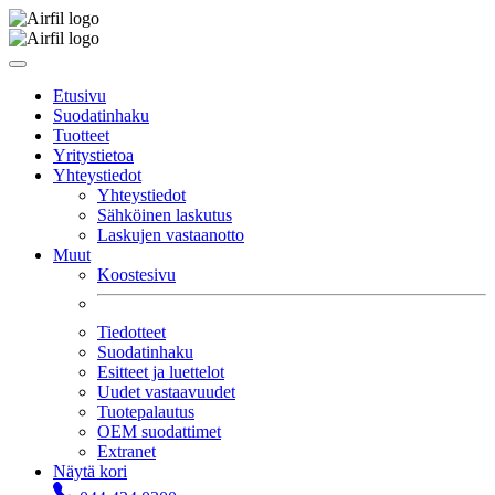
Etusivu
Suodatinhaku
Tuotteet
Yritystietoa
Yhteystiedot
Yhteystiedot
Sähköinen laskutus
Laskujen vastaanotto
Muut
Koostesivu
Tiedotteet
Suodatinhaku
Esitteet ja luettelot
Uudet vastaavuudet
Tuotepalautus
OEM suodattimet
Extranet
Näytä kori