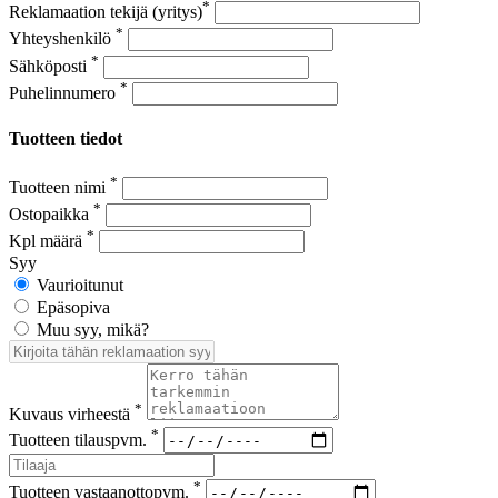
*
Reklamaation tekijä (yritys)
*
Yhteyshenkilö
*
Sähköposti
*
Puhelinnumero
Tuotteen tiedot
*
Tuotteen nimi
*
Ostopaikka
*
Kpl määrä
Syy
Vaurioitunut
Epäsopiva
Muu syy, mikä?
*
Kuvaus virheestä
*
Tuotteen tilauspvm.
*
Tuotteen vastaanottopvm.