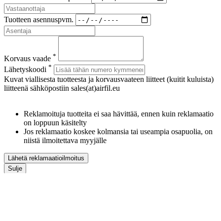
Tuotteen asennuspvm.
*
Korvaus vaade
*
Lähetyskoodi
Kuvat viallisesta tuotteesta ja korvausvaateen liitteet (kuitit kuluista)
liitteenä sähköpostiin sales(at)airfil.eu
Reklamoituja tuotteita ei saa hävittää, ennen kuin reklamaatio
on loppuun käsitelty
Jos reklamaatio koskee kolmansia tai useampia osapuolia, on
niistä ilmoitettava myyjälle
Lähetä reklamaatioilmoitus
Sulje
Lataa esite
*
Oma nimesi