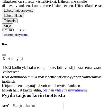
Tilauksesi on siirretty käsiteltäväksi. Lähetämme sinulle
tilausvahvistuksen, kun olemme käsitelleet sen. Kiitos tilauksestasi!
Lähetä tarjouspyyntö
Lähetä tilaus
Takaisin
Sulje
© 2026 Airfil Oy ·
Tietosuojakäytäntö
Kori
Kori on tyhjä.
Lisää koriin yksi tai useampi tuote, jotta voisit jatkaa seuraavaan
vaiheeseen.
Kori -toiminnon avulla voit lähettää tarjouspyynnön valitsemistasi
tuotteista.
Kirjautuneena käyttäjänä voit tehdä myös tilauksen.
Mikäli haluat käyttäjätilin,
otathan yhteyttä myyntiimme
.
Pyydä tarjous korin tuotteista
*
Nimi