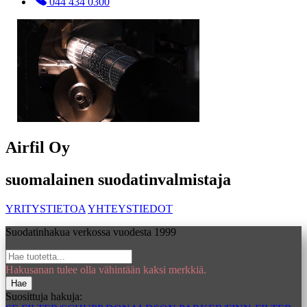
044 434 0300
Airfil Oy
suomalainen suodatinvalmistaja
YRITYSTIETOA
YHTEYSTIEDOT
Suodatinhakua verkossa vuodesta 1999
Hakusanan tulee olla vähintään kaksi merkkiä.
Hae
Suosittuja hakuja: