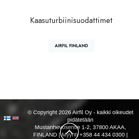
BALDWIN
PA2855
Kaasuturbiinisuodattimet
FLEETGUARD-SEPARATION
AF1951
TECHNOLOGIES
TORITE
TDS200
AIRFIL FINLAND
TORITE
2625002
TORITE
2625023
© Copyright 2026 Airfil Oy - kaikki oikeudet
pidätetään
Mustanhevosentie 1-2, 37800 AKAA,
FINLAND | Myynti +358 44 434 0300 |