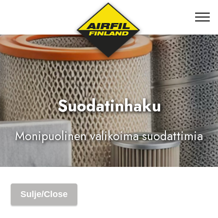
Suodatinhaku
Monipuolinen valikoima suodattimia
Sulje/Close