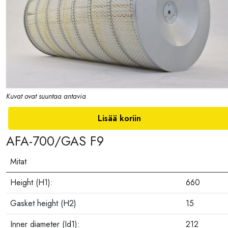
Kuvat ovat suuntaa antavia
Lisää koriin
AFA-700/GAS F9
Mitat
Height (H1):
660
Gasket height (H2)
15
Inner diameter (Id1):
212