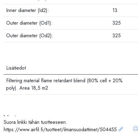
Inner diameter (Id2):
13
Outer diameter (Od1):
325
Outer diameter (Od2):
325
Lisätiedot
Filtering material flame retardant blend (80% cell + 20%
poly). Area 18,5 m2
Vastaavuus
Suora linkki tähän tuotteeseen:
https://www.airfil.fi/tuotteet/ilmansuodattimet/504455
Koodi,
Valmistaja, Konemerkki
konemalli