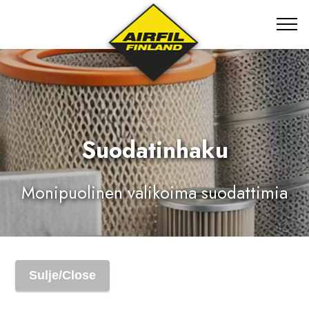
Suodatinhaku
Monipuolinen valikoima suodattimia
Sulje/Close