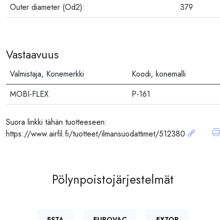
Outer diameter (Od2):
379
Vastaavuus
Valmistaja, Konemerkki
Koodi, konemalli
MOBI-FLEX
P-161
Suora linkki tähän tuotteeseen:
https://www.airfil.fi/tuotteet/ilmansuodattimet/512380
Pölynpoistojärjestelmät
ESTA
EUROVAC
EXTOR