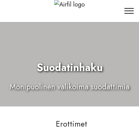
Suodatinhaku
Monipuolinen valikoima suodattimia
Erottimet