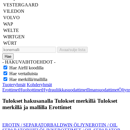
VESTERGAARD
VILEDON
VOLVO
WAP
WELTE
WIRTGEN
WÜRT
Avaa/sulje lista
Hae
- HAKUVAIHTOEHDOT -
Hae Airfil koodilla
Hae vertailuista
Hae merkillä/mallilla
Tuoteryhmät
Kohderyhmät
Erottimet
Huohottimet
Hydrauliikkasuodattimet
Ilmansuodattimet
Öljyn
Tulokset hakusanalla
Tulokset merkillä
Tulokset
merkillä ja mallilla
Erottimet
EROTIN / SEPARATOR
BALDWIN ÖLJYNEROTIN / OIL