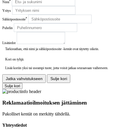
*
Nimi
Yritys
*
Sähköpostiosoite
Puhelin
Lisätiedot
Tarkistathan, että nimi ja sähköpostiosoite -kentät ovat täytetty oikein.
Kori on tyhjä.
Lisää koriin yksi tai useampi tuote, jotta voisit jatkaa seuraavaan vaiheeseen.
Jatka vahvistukseen
Sulje kori
Sulje kori
Reklamaatioilmoituksen jättäminen
Pakolliset kentät on merkitty tähdellä.
Yhteystiedot