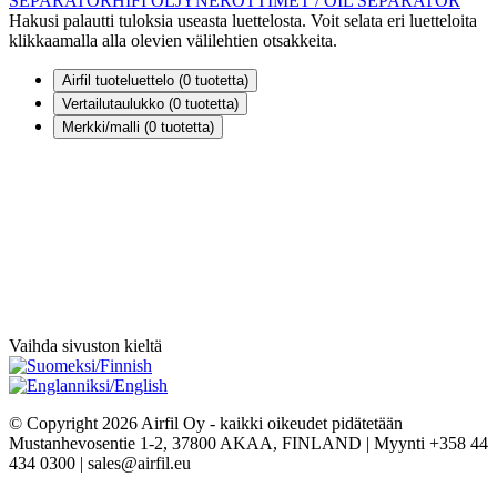
SEPARATOR
HIFI ÖLJYNEROTTIMET / OIL SEPARATOR
Hakusi palautti tuloksia useasta luettelosta. Voit selata eri luetteloita
klikkaamalla alla olevien välilehtien otsakkeita.
Airfil tuoteluettelo (
0
tuotetta)
Vertailutaulukko (
0
tuotetta)
Merkki/malli (
0
tuotetta)
Vaihda sivuston kieltä
© Copyright 2026 Airfil Oy - kaikki oikeudet pidätetään
Mustanhevosentie 1-2, 37800 AKAA, FINLAND | Myynti +358 44
434 0300 | sales@airfil.eu