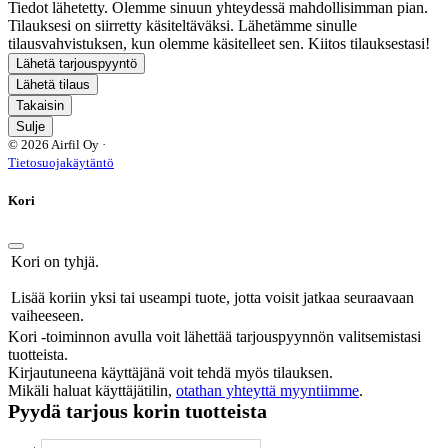
Tiedot lähetetty. Olemme sinuun yhteydessä mahdollisimman pian.
Tilauksesi on siirretty käsiteltäväksi. Lähetämme sinulle
tilausvahvistuksen, kun olemme käsitelleet sen. Kiitos tilauksestasi!
Lähetä tarjouspyyntö
Lähetä tilaus
Takaisin
Sulje
© 2026 Airfil Oy ·
Tietosuojakäytäntö
Kori
Kori on tyhjä.
Lisää koriin yksi tai useampi tuote, jotta voisit jatkaa seuraavaan
vaiheeseen.
Kori -toiminnon avulla voit lähettää tarjouspyynnön valitsemistasi
tuotteista.
Kirjautuneena käyttäjänä voit tehdä myös tilauksen.
Mikäli haluat käyttäjätilin,
otathan yhteyttä myyntiimme
.
Pyydä tarjous korin tuotteista