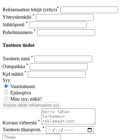
*
Reklamaation tekijä (yritys)
*
Yhteyshenkilö
*
Sähköposti
*
Puhelinnumero
Tuotteen tiedot
*
Tuotteen nimi
*
Ostopaikka
*
Kpl määrä
Syy
Vaurioitunut
Epäsopiva
Muu syy, mikä?
*
Kuvaus virheestä
*
Tuotteen tilauspvm.