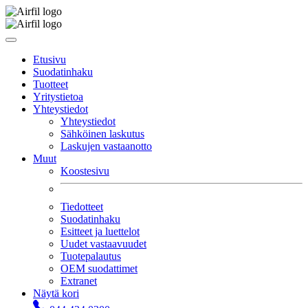
Etusivu
Suodatinhaku
Tuotteet
Yritystietoa
Yhteystiedot
Yhteystiedot
Sähköinen laskutus
Laskujen vastaanotto
Muut
Koostesivu
Tiedotteet
Suodatinhaku
Esitteet ja luettelot
Uudet vastaavuudet
Tuotepalautus
OEM suodattimet
Extranet
Näytä kori