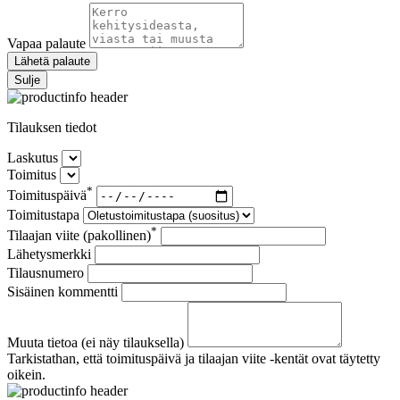
Vapaa palaute
Lähetä palaute
Sulje
Tilauksen tiedot
Laskutus
Toimitus
*
Toimituspäivä
Toimitustapa
*
Tilaajan viite (pakollinen)
Lähetysmerkki
Tilausnumero
Sisäinen kommentti
Muuta tietoa (ei näy tilauksella)
Tarkistathan, että toimituspäivä ja tilaajan viite -kentät ovat täytetty
oikein.