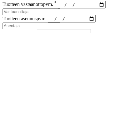
*
Tuotteen vastaanottopvm.
Tuotteen asennuspvm.
*
Korvaus vaade
*
Lähetyskoodi
Kuvat viallisesta tuotteesta ja korvausvaateen liitteet (kuitit kuluista)
liitteenä sähköpostiin sales(at)airfil.eu
Reklamoituja tuotteita ei saa hävittää, ennen kuin reklamaatio
on loppuun käsitelty
Jos reklamaatio koskee kolmansia tai useampia osapuolia, on
niistä ilmoitettava myyjälle
Lähetä reklamaatioilmoitus
Sulje
Lataa esite