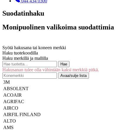
044 434 0300
Suodatinhaku
Monipuolinen valikoima suodattimia
Syötä hakusana tai koneen merkki
Haku tuotekoodilla
Haku merkillä ja mallilla
Hae
Hakusanan tulee olla vähintään kaksi merkkiä pitkä.
Avaa/sulje lista
3M
ABSOLENT
ACOAIR
AGRIFAC
AIRCO
AIRFIL FINLAND
ALTO
AMS