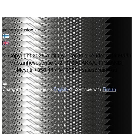
Vaihda sivuston kieltä
© Copyright 2026 Airfil Oy - kaikki oikeudet pidätetään
Mustanhevosentie 1-2, 37800 AKAA, FINLAND |
Myynti +358 44 434 0300 | sales@airfil.eu
Change site language to
English
or continue with
Finnish
.