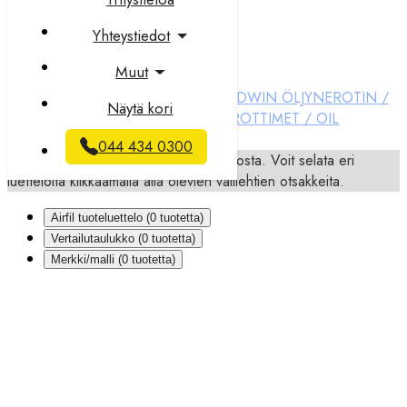
Erottimet
Yhteystiedot
Muut
EROTIN / SEPARATOR
BALDWIN ÖLJYNEROTIN /
Näytä kori
OIL SEPARATOR
HIFI ÖLJYNEROTTIMET / OIL
SEPARATOR
044 434 0300
Hakusi palautti tuloksia useasta luettelosta. Voit selata eri
luetteloita klikkaamalla alla olevien välilehtien otsakkeita.
Airfil tuoteluettelo (
0
tuotetta)
Vertailutaulukko (
0
tuotetta)
Merkki/malli (
0
tuotetta)