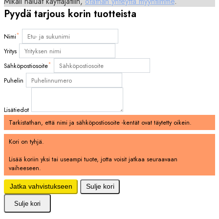
Mikäli haluat käyttäjätilin,
otathan yhteyttä myyntiimme
.
Pyydä tarjous korin tuotteista
*
Nimi
Yritys
*
Sähköpostiosoite
Puhelin
Lisätiedot
Tarkistathan, että nimi ja sähköpostiosoite -kentät ovat täytetty oikein.
Kori on tyhjä.
Lisää koriin yksi tai useampi tuote, jotta voisit jatkaa seuraavaan
vaiheeseen.
Jatka vahvistukseen
Sulje kori
Sulje kori