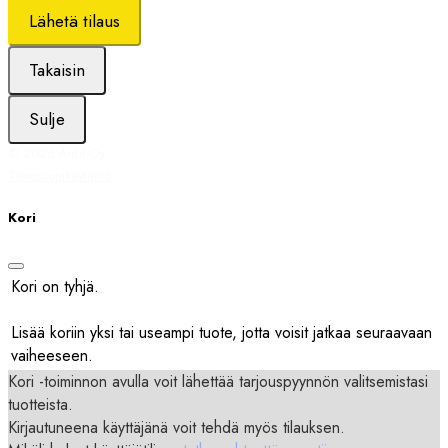
Lähetä tilaus
Takaisin
Sulje
© 2026 Airfil Oy ·
Tietosuojakäytäntö
Kori
Kori on tyhjä.
Lisää koriin yksi tai useampi tuote, jotta voisit jatkaa seuraavaan
vaiheeseen.
Kori -toiminnon avulla voit lähettää tarjouspyynnön valitsemistasi
tuotteista.
Kirjautuneena käyttäjänä voit tehdä myös tilauksen.