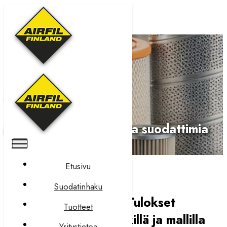
Suodatinhaku
Monipuolinen valikoima suodattimia
Etusivu
Suodatinhaku
Tulokset hakusanalla
Tulokset
Tuotteet
merkillä
Tulokset merkillä ja mallilla
Yritystietoa