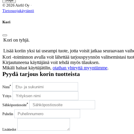
© 2026 Airfil Oy ·
Tietosuojakäytäntö
Kori
Kori on tyhjä.
Lisää koriin yksi tai useampi tuote, jotta voisit jatkaa seuraavaan vai
Kori -toiminnon avulla voit lähettää tarjouspyynnön valitsemistasi tuot
Kirjautuneena käyttäjänä voit tehdä myös tilauksen.
Mikäli haluat käyttäjätilin,
otathan yhteyttä myyntiimme
.
Pyydä tarjous korin tuotteista
*
Nimi
Yritys
*
Sähköpostiosoite
Puhelin
Lisätiedot