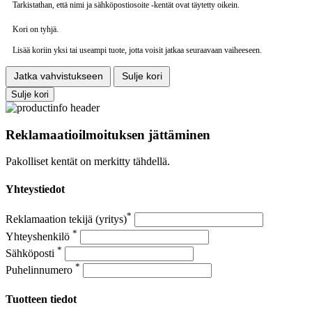
Tarkistathan, että nimi ja sähköpostiosoite -kentät ovat täytetty oikein.
Kori on tyhjä.
Lisää koriin yksi tai useampi tuote, jotta voisit jatkaa seuraavaan vaiheeseen.
Jatka vahvistukseen
Sulje kori
Sulje kori
Reklamaatioilmoituksen jättäminen
Pakolliset kentät on merkitty tähdellä.
Yhteystiedot
*
Reklamaation tekijä (yritys)
*
Yhteyshenkilö
*
Sähköposti
*
Puhelinnumero
Tuotteen tiedot