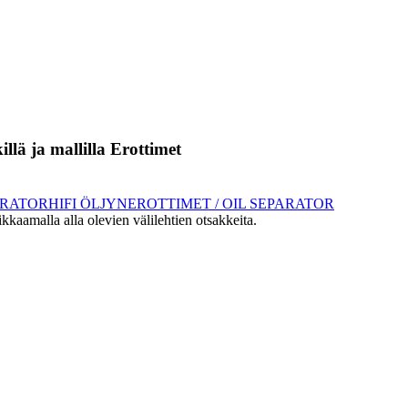
llä ja mallilla
Erottimet
ARATOR
HIFI ÖLJYNEROTTIMET / OIL SEPARATOR
klikkaamalla alla olevien välilehtien otsakkeita.