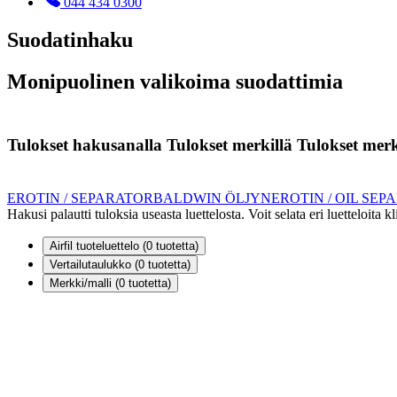
044 434 0300
Suodatinhaku
Monipuolinen valikoima suodattimia
Tulokset hakusanalla
Tulokset merkillä
Tulokset merki
EROTIN / SEPARATOR
BALDWIN ÖLJYNEROTIN / OIL SEP
Hakusi palautti tuloksia useasta luettelosta. Voit selata eri luetteloita 
Airfil tuoteluettelo (
0
tuotetta)
Vertailutaulukko (
0
tuotetta)
Merkki/malli (
0
tuotetta)