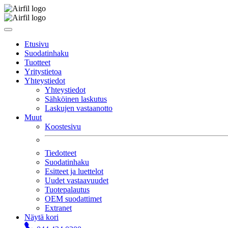
Etusivu
Suodatinhaku
Tuotteet
Yritystietoa
Yhteystiedot
Yhteystiedot
Sähköinen laskutus
Laskujen vastaanotto
Muut
Koostesivu
Tiedotteet
Suodatinhaku
Esitteet ja luettelot
Uudet vastaavuudet
Tuotepalautus
OEM suodattimet
Extranet
Näytä kori