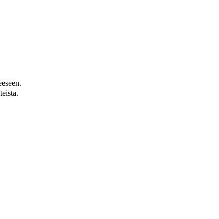
heeseen.
teista.