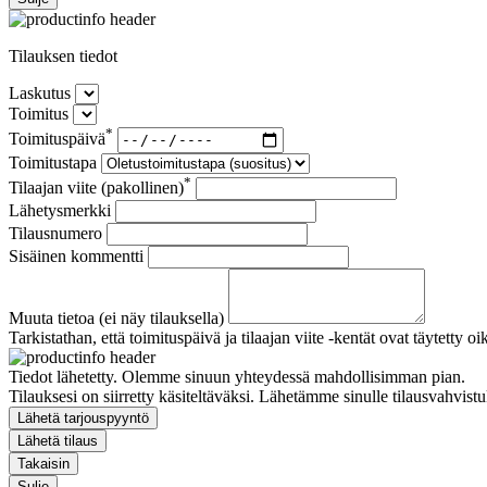
Tilauksen tiedot
Laskutus
Toimitus
*
Toimituspäivä
Toimitustapa
*
Tilaajan viite (pakollinen)
Lähetysmerkki
Tilausnumero
Sisäinen kommentti
Muuta tietoa (ei näy tilauksella)
Tarkistathan, että toimituspäivä ja tilaajan viite -kentät ovat täytetty oi
Tiedot lähetetty. Olemme sinuun yhteydessä mahdollisimman pian.
Tilauksesi on siirretty käsiteltäväksi. Lähetämme sinulle tilausvahvistu
Lähetä tarjouspyyntö
Lähetä tilaus
Takaisin
Sulje