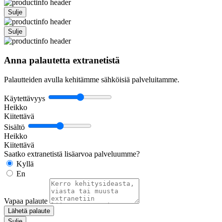
Sulje
Sulje
Anna palautetta extranetistä
Palautteiden avulla kehitämme sähköisiä palveluitamme.
Käytettävyys
Heikko
Kiitettävä
Sisältö
Heikko
Kiitettävä
Saatko extranetistä lisäarvoa palveluumme?
Kyllä
En
Vapaa palaute
Lähetä palaute
Sulje