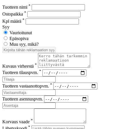
*
Tuotteen nimi
*
Ostopaikka
*
Kpl määrä
Syy
Vaurioitunut
Epäsopiva
Muu syy, mikä?
*
Kuvaus virheestä
*
Tuotteen tilauspvm.
*
Tuotteen vastaanottopvm.
Tuotteen asennuspvm.
*
Korvaus vaade
*
Lähetyskoodi