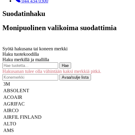
044 434 0300
Suodatinhaku
Monipuolinen valikoima suodattimia
Syötä hakusana tai koneen merkki
Haku tuotekoodilla
Haku merkillä ja mallilla
Hae
Hakusanan tulee olla vähintään kaksi merkkiä pitkä.
Avaa/sulje lista
3M
ABSOLENT
ACOAIR
AGRIFAC
AIRCO
AIRFIL FINLAND
ALTO
AMS