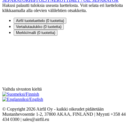
SEPARATOR
HIFI ÖLJYNEROTTIMET / OIL SEPARATOR
Hakusi palautti tuloksia useasta luettelosta. Voit selata eri luetteloita
klikkaamalla alla olevien välilehtien otsakkeita.
Airfil tuoteluettelo (
0
tuotetta)
Vertailutaulukko (
0
tuotetta)
Merkki/malli (
0
tuotetta)
Vaihda sivuston kieltä
© Copyright 2026 Airfil Oy - kaikki oikeudet pidätetään
Mustanhevosentie 1-2, 37800 AKAA, FINLAND | Myynti +358 44
434 0300 | sales@airfil.eu