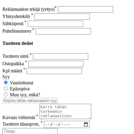
*
Reklamaation tekijä (yritys)
*
Yhteyshenkilö
*
Sähköposti
*
Puhelinnumero
Tuotteen tiedot
*
Tuotteen nimi
*
Ostopaikka
*
Kpl määrä
Syy
Vaurioitunut
Epäsopiva
Muu syy, mikä?
*
Kuvaus virheestä
*
Tuotteen tilauspvm.