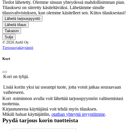
Tiedot lähetetty. Olemme sinuun yhteydessä mahdollisimman pian.
Tilauksesi on siirretty käsiteltäväksi. Lähetämme sinulle
tilausvahvistuksen, kun olemme käsitelleet sen. Kiitos tilauksestasi!
Lähetä tarjouspyyntö
Lähetä tilaus
Takaisin
Sulje
© 2026 Airfil Oy ·
Tietosuojakäytäntö
Kori
Kori on tyhjä.
Lisää koriin yksi tai useampi tuote, jotta voisit jatkaa seuraavaan
vaiheeseen.
Kori -toiminnon avulla voit lähettää tarjouspyynnön valitsemistasi
tuotteista.
Kirjautuneena käyttäjänä voit tehdä myös tilauksen.
Mikäli haluat käyttäjätilin,
otathan yhteyttä myyntiimme
.
Pyydä tarjous korin tuotteista