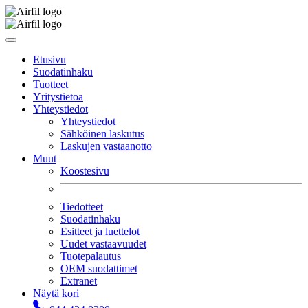
Etusivu
Suodatinhaku
Tuotteet
Yritystietoa
Yhteystiedot
Yhteystiedot
Sähköinen laskutus
Laskujen vastaanotto
Muut
Koostesivu
Tiedotteet
Suodatinhaku
Esitteet ja luettelot
Uudet vastaavuudet
Tuotepalautus
OEM suodattimet
Extranet
Näytä kori