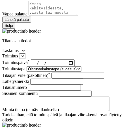
Vapaa palaute
Lähetä palaute
Sulje
Tilauksen tiedot
Laskutus
Toimitus
*
Toimituspäivä
Toimitustapa
*
Tilaajan viite (pakollinen)
Lähetysmerkki
Tilausnumero
Sisäinen kommentti
Muuta tietoa (ei näy tilauksella)
Tarkistathan, että toimituspäivä ja tilaajan viite -kentät ovat täytetty
oikein.