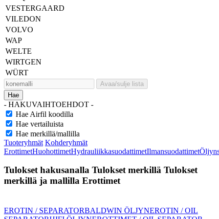
VESTERGAARD
VILEDON
VOLVO
WAP
WELTE
WIRTGEN
WÜRT
Avaa/sulje lista
Hae
- HAKUVAIHTOEHDOT -
Hae Airfil koodilla
Hae vertailuista
Hae merkillä/mallilla
Tuoteryhmät
Kohderyhmät
Erottimet
Huohottimet
Hydrauliikkasuodattimet
Ilmansuodattimet
Öljyn
Tulokset hakusanalla
Tulokset merkillä
Tulokset
merkillä ja mallilla
Erottimet
EROTIN / SEPARATOR
BALDWIN ÖLJYNEROTIN / OIL