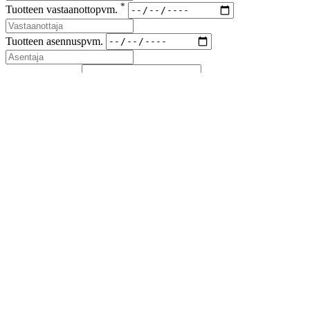
*
Tuotteen vastaanottopvm.
Tuotteen asennuspvm.
*
Korvaus vaade
*
Lähetyskoodi
Kuvat viallisesta tuotteesta ja korvausvaateen liitteet (kuitit kuluista)
liitteenä sähköpostiin sales(at)airfil.eu
Reklamoituja tuotteita ei saa hävittää, ennen kuin reklamaatio
on loppuun käsitelty
Jos reklamaatio koskee kolmansia tai useampia osapuolia, on
niistä ilmoitettava myyjälle
Lähetä reklamaatioilmoitus
Sulje
Lataa esite