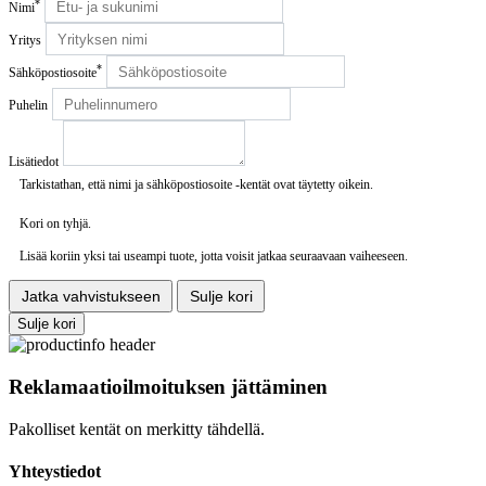
*
Nimi
Yritys
*
Sähköpostiosoite
Puhelin
Lisätiedot
Tarkistathan, että nimi ja sähköpostiosoite -kentät ovat täytetty oikein.
Kori on tyhjä.
Lisää koriin yksi tai useampi tuote, jotta voisit jatkaa seuraavaan vaiheeseen.
Jatka vahvistukseen
Sulje kori
Sulje kori
Reklamaatioilmoituksen jättäminen
Pakolliset kentät on merkitty tähdellä.
Yhteystiedot