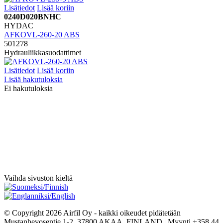
Lisätiedot
Lisää koriin
0240D020BNHC
HYDAC
AFKOVL-260-20 ABS
501278
Hydrauliikkasuodattimet
Lisätiedot
Lisää koriin
Lisää hakutuloksia
Ei hakutuloksia
Vaihda sivuston kieltä
© Copyright 2026 Airfil Oy - kaikki oikeudet pidätetään
Mustanhevosentie 1-2, 37800 AKAA, FINLAND | Myynti +358 44