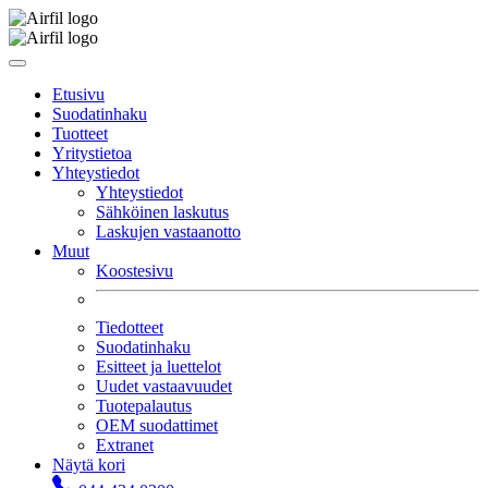
Etusivu
Suodatinhaku
Tuotteet
Yritystietoa
Yhteystiedot
Yhteystiedot
Sähköinen laskutus
Laskujen vastaanotto
Muut
Koostesivu
Tiedotteet
Suodatinhaku
Esitteet ja luettelot
Uudet vastaavuudet
Tuotepalautus
OEM suodattimet
Extranet
Näytä kori