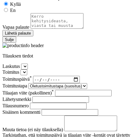
Kyllä
En
Vapaa palaute
Lähetä palaute
Sulje
Tilauksen tiedot
Laskutus
Toimitus
*
Toimituspäivä
Toimitustapa
*
Tilaajan viite (pakollinen)
Lähetysmerkki
Tilausnumero
Sisäinen kommentti
Muuta tietoa (ei näy tilauksella)
Tarkistathan, että toimituspäivä ja tilaajan viite -kentät ovat täytetty