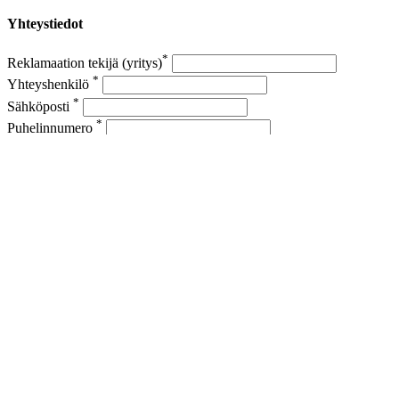
Yhteystiedot
*
Reklamaation tekijä (yritys)
*
Yhteyshenkilö
*
Sähköposti
*
Puhelinnumero
Tuotteen tiedot
*
Tuotteen nimi
*
Ostopaikka
*
Kpl määrä
Syy
Vaurioitunut
Epäsopiva
Muu syy, mikä?
*
Kuvaus virheestä