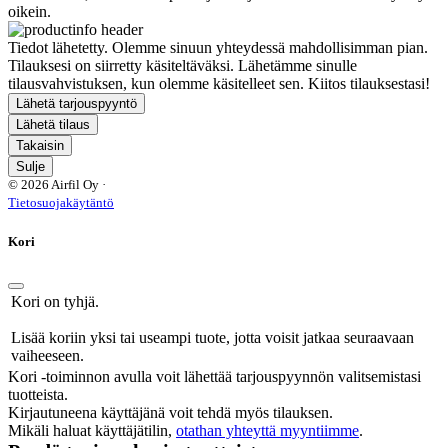
oikein.
Tiedot lähetetty. Olemme sinuun yhteydessä mahdollisimman pian.
Tilauksesi on siirretty käsiteltäväksi. Lähetämme sinulle
tilausvahvistuksen, kun olemme käsitelleet sen. Kiitos tilauksestasi!
Lähetä tarjouspyyntö
Lähetä tilaus
Takaisin
Sulje
© 2026 Airfil Oy ·
Tietosuojakäytäntö
Kori
Kori on tyhjä.
Lisää koriin yksi tai useampi tuote, jotta voisit jatkaa seuraavaan
vaiheeseen.
Kori -toiminnon avulla voit lähettää tarjouspyynnön valitsemistasi
tuotteista.
Kirjautuneena käyttäjänä voit tehdä myös tilauksen.
Mikäli haluat käyttäjätilin,
otathan yhteyttä myyntiimme
.