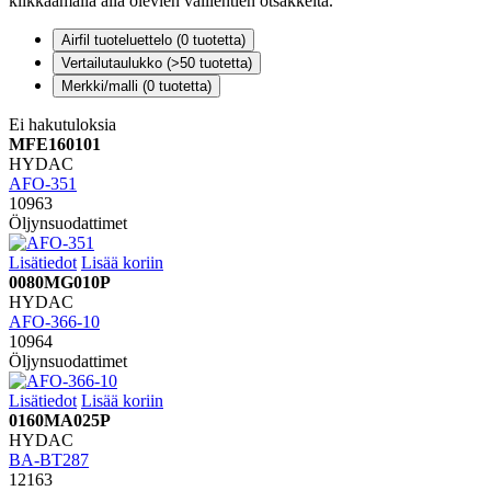
klikkaamalla alla olevien välilehtien otsakkeita.
Airfil tuoteluettelo (
0
tuotetta)
Vertailutaulukko (
>50
tuotetta)
Merkki/malli (
0
tuotetta)
Ei hakutuloksia
MFE160101
HYDAC
AFO-351
10963
Öljynsuodattimet
Lisätiedot
Lisää koriin
0080MG010P
HYDAC
AFO-366-10
10964
Öljynsuodattimet
Lisätiedot
Lisää koriin
0160MA025P
HYDAC
BA-BT287
12163