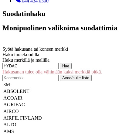
044 434 0300
Suodatinhaku
Monipuolinen valikoima suodattimia
Syötä hakusana tai koneen merkki
Haku tuotekoodilla
Haku merkillä ja mallilla
Hae
Hakusanan tulee olla vähintään kaksi merkkiä pitkä.
Avaa/sulje lista
3M
ABSOLENT
ACOAIR
AGRIFAC
AIRCO
AIRFIL FINLAND
ALTO
AMS