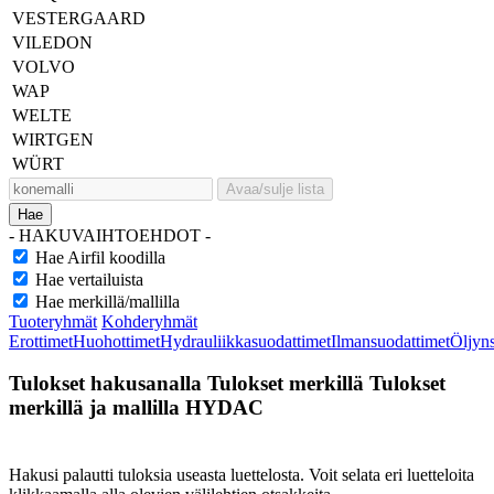
VESTERGAARD
VILEDON
VOLVO
WAP
WELTE
WIRTGEN
WÜRT
Avaa/sulje lista
Hae
- HAKUVAIHTOEHDOT -
Hae Airfil koodilla
Hae vertailuista
Hae merkillä/mallilla
Tuoteryhmät
Kohderyhmät
Erottimet
Huohottimet
Hydrauliikkasuodattimet
Ilmansuodattimet
Öljyn
Tulokset hakusanalla
Tulokset merkillä
Tulokset
merkillä ja mallilla
HYDAC
Hakusi palautti tuloksia useasta luettelosta. Voit selata eri luetteloita