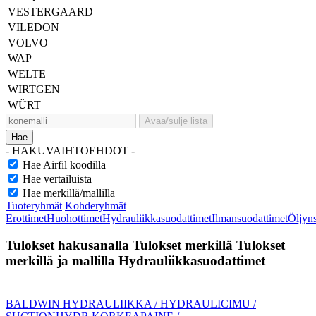
VESTERGAARD
VILEDON
VOLVO
WAP
WELTE
WIRTGEN
WÜRT
Avaa/sulje lista
Hae
- HAKUVAIHTOEHDOT -
Hae Airfil koodilla
Hae vertailuista
Hae merkillä/mallilla
Tuoteryhmät
Kohderyhmät
Erottimet
Huohottimet
Hydrauliikkasuodattimet
Ilmansuodattimet
Öljyn
Tulokset hakusanalla
Tulokset merkillä
Tulokset
merkillä ja mallilla
Hydrauliikkasuodattimet
BALDWIN HYDRAULIIKKA / HYDRAULIC
IMU /