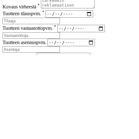
*
Kuvaus virheestä
*
Tuotteen tilauspvm.
*
Tuotteen vastaanottopvm.
Tuotteen asennuspvm.
*
Korvaus vaade
*
Lähetyskoodi
Kuvat viallisesta tuotteesta ja korvausvaateen liitteet (kuitit kuluista)
liitteenä sähköpostiin sales(at)airfil.eu
Reklamoituja tuotteita ei saa hävittää, ennen kuin reklamaatio
on loppuun käsitelty
Jos reklamaatio koskee kolmansia tai useampia osapuolia, on
niistä ilmoitettava myyjälle
Lähetä reklamaatioilmoitus
Sulje