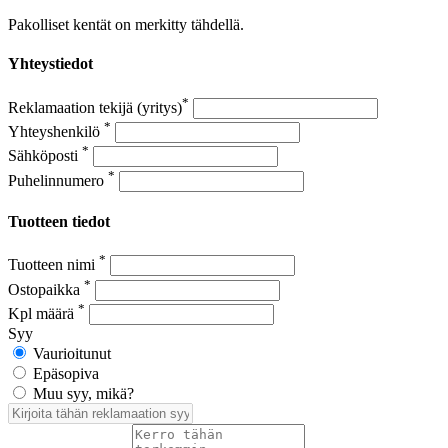
Pakolliset kentät on merkitty tähdellä.
Yhteystiedot
*
Reklamaation tekijä (yritys)
*
Yhteyshenkilö
*
Sähköposti
*
Puhelinnumero
Tuotteen tiedot
*
Tuotteen nimi
*
Ostopaikka
*
Kpl määrä
Syy
Vaurioitunut
Epäsopiva
Muu syy, mikä?