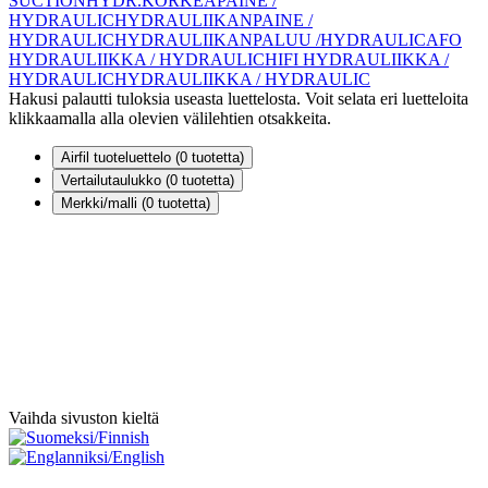
SUCTION
HYDR.KORKEAPAINE /
HYDRAULIC
HYDRAULIIKANPAINE /
HYDRAULIC
HYDRAULIIKANPALUU /HYDRAULIC
AFO
HYDRAULIIKKA / HYDRAULIC
HIFI HYDRAULIIKKA /
HYDRAULIC
HYDRAULIIKKA / HYDRAULIC
Hakusi palautti tuloksia useasta luettelosta. Voit selata eri luetteloita
klikkaamalla alla olevien välilehtien otsakkeita.
Airfil tuoteluettelo (
0
tuotetta)
Vertailutaulukko (
0
tuotetta)
Merkki/malli (
0
tuotetta)
Vaihda sivuston kieltä