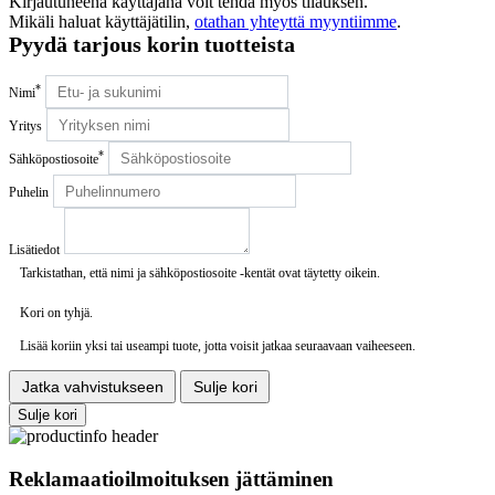
Kirjautuneena käyttäjänä voit tehdä myös tilauksen.
Mikäli haluat käyttäjätilin,
otathan yhteyttä myyntiimme
.
Pyydä tarjous korin tuotteista
*
Nimi
Yritys
*
Sähköpostiosoite
Puhelin
Lisätiedot
Tarkistathan, että nimi ja sähköpostiosoite -kentät ovat täytetty oikein.
Kori on tyhjä.
Lisää koriin yksi tai useampi tuote, jotta voisit jatkaa seuraavaan vaiheeseen.
Jatka vahvistukseen
Sulje kori
Sulje kori
Reklamaatioilmoituksen jättäminen