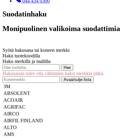
044 434 0300
Suodatinhaku
Monipuolinen valikoima suodattimia
Syötä hakusana tai koneen merkki
Haku tuotekoodilla
Haku merkillä ja mallilla
Hae
Hakusanan tulee olla vähintään kaksi merkkiä pitkä.
Avaa/sulje lista
3M
ABSOLENT
ACOAIR
AGRIFAC
AIRCO
AIRFIL FINLAND
ALTO
AMS