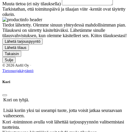
Muuta tietoa (ei näy tilauksella)
Tarkistathan, että toimituspäivä ja tilaajan viite -kentät ovat täytetty
oikein.
Tiedot lähetetty. Olemme sinuun yhteydessä mahdollisimman pian.
Tilauksesi on siirretty käsiteltäväksi. Lähetämme sinulle
tilausvahvistuksen, kun olemme käsitelleet sen. Kiitos tilauksestasi!
Lähetä tarjouspyyntö
Lähetä tilaus
Takaisin
Sulje
© 2026 Airfil Oy ·
Tietosuojakäytäntö
Kori
Kori on tyhjä.
Lisää koriin yksi tai useampi tuote, jotta voisit jatkaa seuraavaan
vaiheeseen.
Kori -toiminnon avulla voit lähettää tarjouspyynnön valitsemistasi
tuotteista.