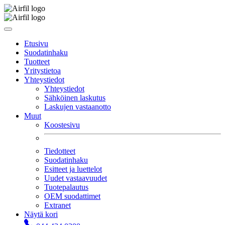
Etusivu
Suodatinhaku
Tuotteet
Yritystietoa
Yhteystiedot
Yhteystiedot
Sähköinen laskutus
Laskujen vastaanotto
Muut
Koostesivu
Tiedotteet
Suodatinhaku
Esitteet ja luettelot
Uudet vastaavuudet
Tuotepalautus
OEM suodattimet
Extranet
Näytä kori