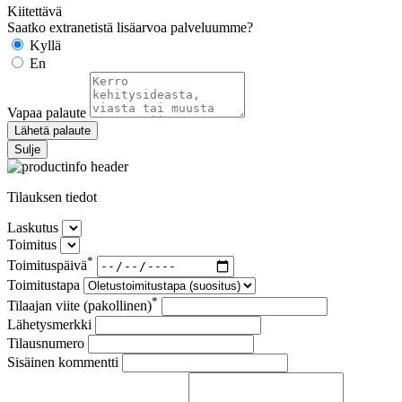
Kiitettävä
Saatko extranetistä lisäarvoa palveluumme?
Kyllä
En
Vapaa palaute
Lähetä palaute
Sulje
Tilauksen tiedot
Laskutus
Toimitus
*
Toimituspäivä
Toimitustapa
*
Tilaajan viite (pakollinen)
Lähetysmerkki
Tilausnumero
Sisäinen kommentti