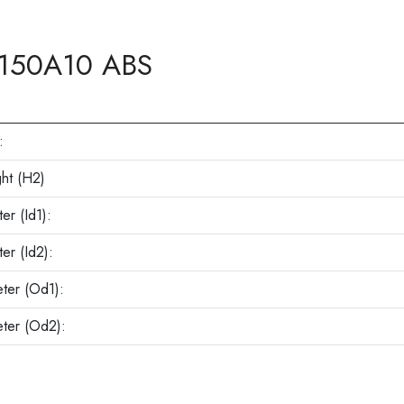
150A10 ABS
:
ht (H2)
er (Id1):
er (Id2):
ter (Od1):
eter (Od2):