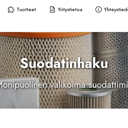
Tuotteet
Yritystietoa
Yhteystied
Suodatinhaku
onipuolinen valikoima suodattim