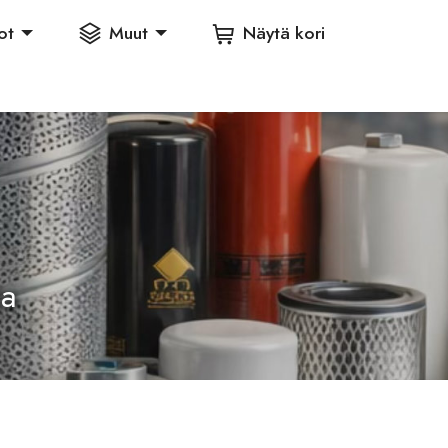
ot
Muut
Näytä kori
ia