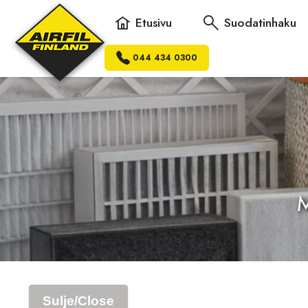
Etusivu
Suodatinhaku
044 434 0300
M
Sulje/Close