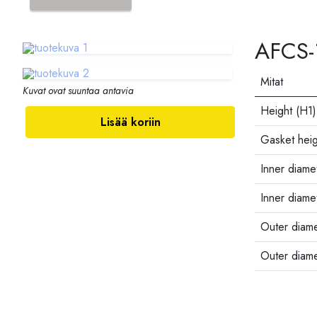
AFCS-
Mitat
Kuvat ovat suuntaa antavia
Height (H1)
Lisää koriin
Gasket heig
Inner diamet
Inner diamet
Outer diame
Outer diam