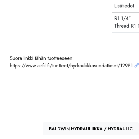
Lisätiedot
R1 1/4"
Thread R1 
Vastaa
Suora linkki tähän tuotteeseen:
https://www.airfil.fi/tuotteet/hydrauliikkasuodattimet/12981
Valmistaja,
DONALD
JURA-HIFI
SF-FILTER
SOFIMA
BALDWIN HYDRAULIIKKA / HYDRAULIC