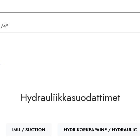
1/4"
vuus
 Konemerkki
SON
Hydrauliikkasuodattimet
/SCHUPP
IMU / SUCTION
HYDR.KORKEAPAINE / HYDRAULIC