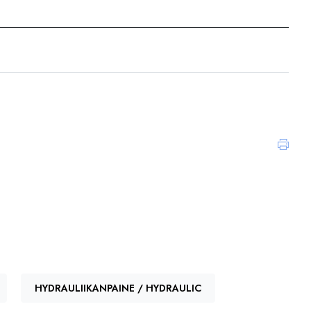
Koodi, konemalli
P173118
SH63209
SPH18070
CCA302EMN1
HYDRAULIIKANPAINE / HYDRAULIC