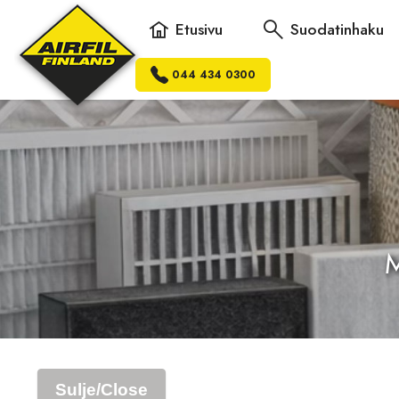
Etusivu
Suodatinhaku
044 434 0300
M
Sulje/Close