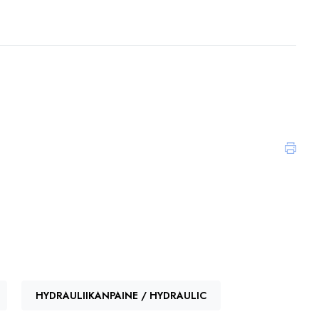
Koodi, konemalli
SH55205
HYDRAULIIKANPAINE / HYDRAULIC