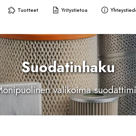
Tuotteet
Yritystietoa
Yhteystied
Suodatinhaku
onipuolinen valikoima suodattim