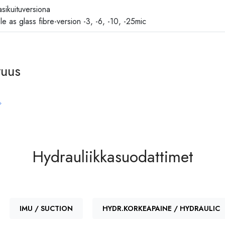
sikuituversiona
le as glass fibre-version -3, -6, -10, -25mic
vuus
 Konemerkki
Hydrauliikkasuodattimet
IMU / SUCTION
HYDR.KORKEAPAINE / HYDRAULIC