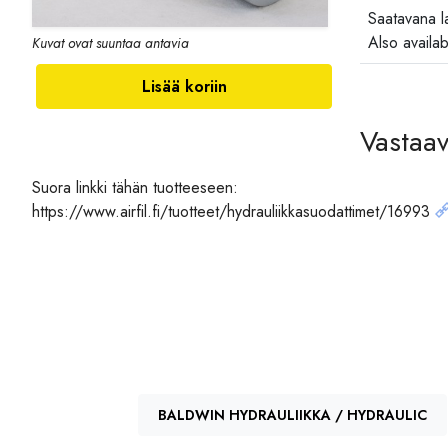
Saatavana la
Also availab
Kuvat ovat suuntaa antavia
Lisää koriin
Vastaa
Valmistaja,
Suora linkki tähän tuotteeseen:
https://www.airfil.fi/tuotteet/hydrauliikkasuodattimet/16993
JURA-HIFI
BALDWIN HYDRAULIIKKA / HYDRAULIC