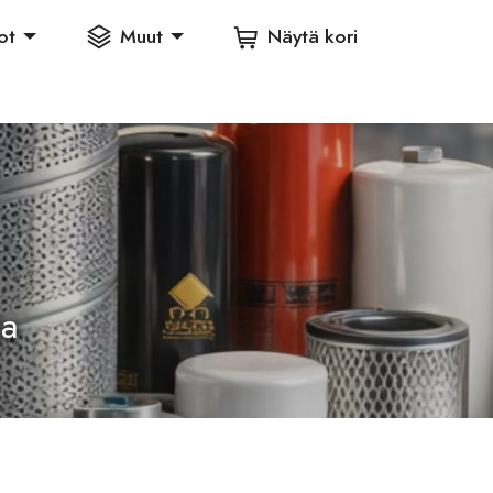
ot
Muut
Näytä kori
ia