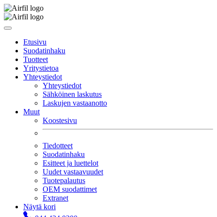
Etusivu
Suodatinhaku
Tuotteet
Yritystietoa
Yhteystiedot
Yhteystiedot
Sähköinen laskutus
Laskujen vastaanotto
Muut
Koostesivu
Tiedotteet
Suodatinhaku
Esitteet ja luettelot
Uudet vastaavuudet
Tuotepalautus
OEM suodattimet
Extranet
Näytä kori