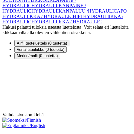
SUCTION
HYDR.KORKEAPAINE /
HYDRAULIC
HYDRAULIIKANPAINE /
HYDRAULIC
HYDRAULIIKANPALUU /HYDRAULIC
AFO
HYDRAULIIKKA / HYDRAULIC
HIFI HYDRAULIIKKA /
HYDRAULIC
HYDRAULIIKKA / HYDRAULIC
Hakusi palautti tuloksia useasta luettelosta. Voit selata eri luetteloita
klikkaamalla alla olevien välilehtien otsakkeita.
Airfil tuoteluettelo (
0
tuotetta)
Vertailutaulukko (
0
tuotetta)
Merkki/malli (
0
tuotetta)
Vaihda sivuston kieltä