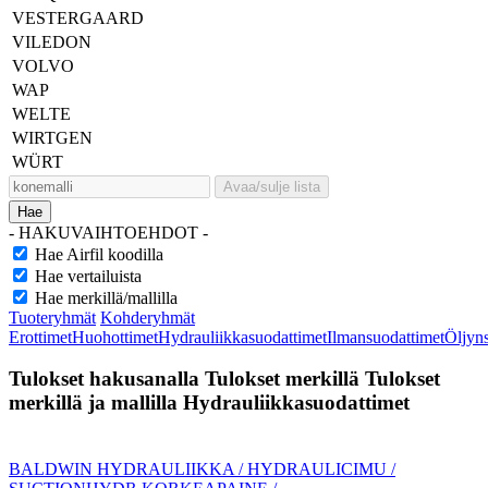
VESTERGAARD
VILEDON
VOLVO
WAP
WELTE
WIRTGEN
WÜRT
Avaa/sulje lista
Hae
- HAKUVAIHTOEHDOT -
Hae Airfil koodilla
Hae vertailuista
Hae merkillä/mallilla
Tuoteryhmät
Kohderyhmät
Erottimet
Huohottimet
Hydrauliikkasuodattimet
Ilmansuodattimet
Öljyn
Tulokset hakusanalla
Tulokset merkillä
Tulokset
merkillä ja mallilla
Hydrauliikkasuodattimet
BALDWIN HYDRAULIIKKA / HYDRAULIC
IMU /