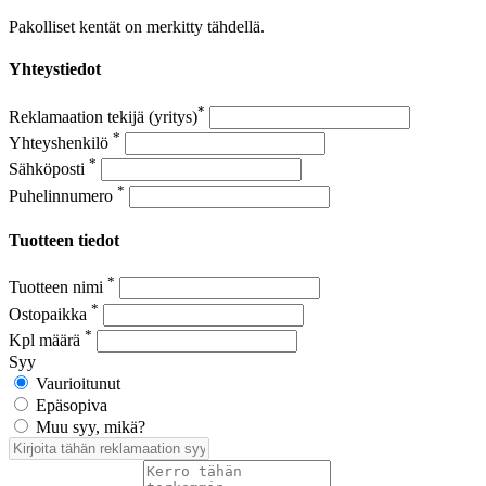
Pakolliset kentät on merkitty tähdellä.
Yhteystiedot
*
Reklamaation tekijä (yritys)
*
Yhteyshenkilö
*
Sähköposti
*
Puhelinnumero
Tuotteen tiedot
*
Tuotteen nimi
*
Ostopaikka
*
Kpl määrä
Syy
Vaurioitunut
Epäsopiva
Muu syy, mikä?