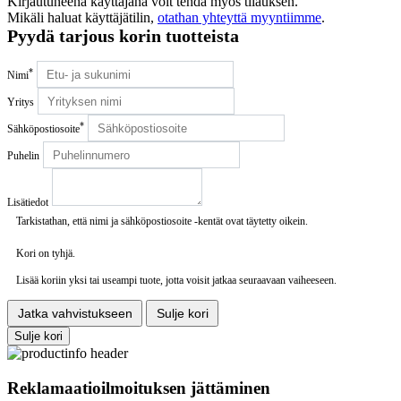
Kirjautuneena käyttäjänä voit tehdä myös tilauksen.
Mikäli haluat käyttäjätilin,
otathan yhteyttä myyntiimme
.
Pyydä tarjous korin tuotteista
*
Nimi
Yritys
*
Sähköpostiosoite
Puhelin
Lisätiedot
Tarkistathan, että nimi ja sähköpostiosoite -kentät ovat täytetty oikein.
Kori on tyhjä.
Lisää koriin yksi tai useampi tuote, jotta voisit jatkaa seuraavaan vaiheeseen.
Jatka vahvistukseen
Sulje kori
Sulje kori
Reklamaatioilmoituksen jättäminen