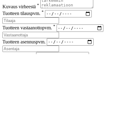
*
Kuvaus virheestä
*
Tuotteen tilauspvm.
*
Tuotteen vastaanottopvm.
Tuotteen asennuspvm.
*
Korvaus vaade
*
Lähetyskoodi
Kuvat viallisesta tuotteesta ja korvausvaateen liitteet (kuitit kuluista)
liitteenä sähköpostiin sales(at)airfil.eu
Reklamoituja tuotteita ei saa hävittää, ennen kuin reklamaatio
on loppuun käsitelty
Jos reklamaatio koskee kolmansia tai useampia osapuolia, on
niistä ilmoitettava myyjälle
Lähetä reklamaatioilmoitus
Sulje