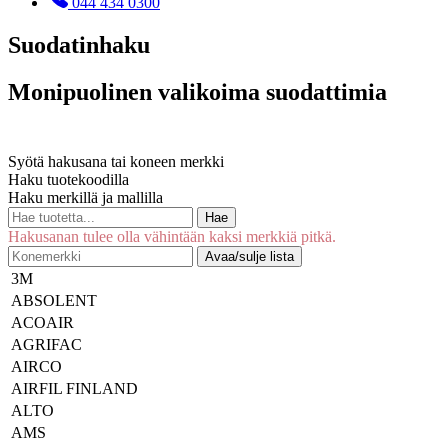
044 434 0300
Suodatinhaku
Monipuolinen valikoima suodattimia
Syötä hakusana tai koneen merkki
Haku tuotekoodilla
Haku merkillä ja mallilla
Hae
Hakusanan tulee olla vähintään kaksi merkkiä pitkä.
Avaa/sulje lista
3M
ABSOLENT
ACOAIR
AGRIFAC
AIRCO
AIRFIL FINLAND
ALTO
AMS