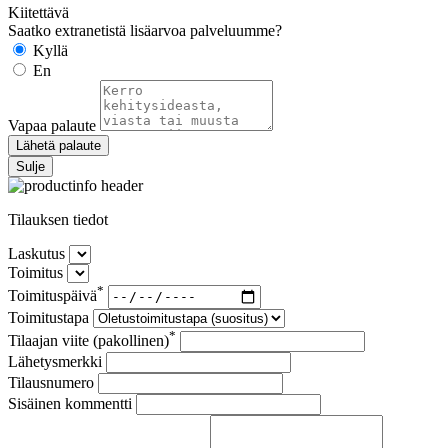
Kiitettävä
Saatko extranetistä lisäarvoa palveluumme?
Kyllä
En
Vapaa palaute
Lähetä palaute
Sulje
Tilauksen tiedot
Laskutus
Toimitus
*
Toimituspäivä
Toimitustapa
*
Tilaajan viite (pakollinen)
Lähetysmerkki
Tilausnumero
Sisäinen kommentti