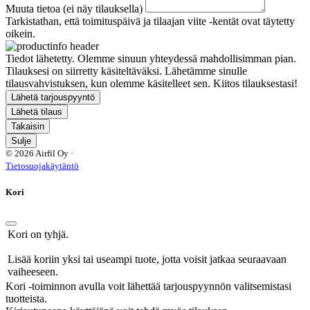
Muuta tietoa (ei näy tilauksella)
Tarkistathan, että toimituspäivä ja tilaajan viite -kentät ovat täytetty
oikein.
Tiedot lähetetty. Olemme sinuun yhteydessä mahdollisimman pian.
Tilauksesi on siirretty käsiteltäväksi. Lähetämme sinulle
tilausvahvistuksen, kun olemme käsitelleet sen. Kiitos tilauksestasi!
Lähetä tarjouspyyntö
Lähetä tilaus
Takaisin
Sulje
© 2026 Airfil Oy ·
Tietosuojakäytäntö
Kori
Kori on tyhjä.
Lisää koriin yksi tai useampi tuote, jotta voisit jatkaa seuraavaan
vaiheeseen.
Kori -toiminnon avulla voit lähettää tarjouspyynnön valitsemistasi
tuotteista.