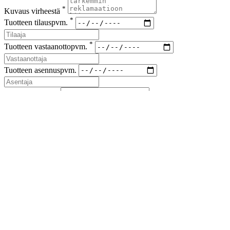
*
Kuvaus virheestä
*
Tuotteen tilauspvm.
*
Tuotteen vastaanottopvm.
Tuotteen asennuspvm.
*
Korvaus vaade
*
Lähetyskoodi
Kuvat viallisesta tuotteesta ja korvausvaateen liitteet (kuitit kuluista)
liitteenä sähköpostiin sales(at)airfil.eu
Reklamoituja tuotteita ei saa hävittää, ennen kuin reklamaatio
on loppuun käsitelty
Jos reklamaatio koskee kolmansia tai useampia osapuolia, on
niistä ilmoitettava myyjälle
Lähetä reklamaatioilmoitus
Sulje