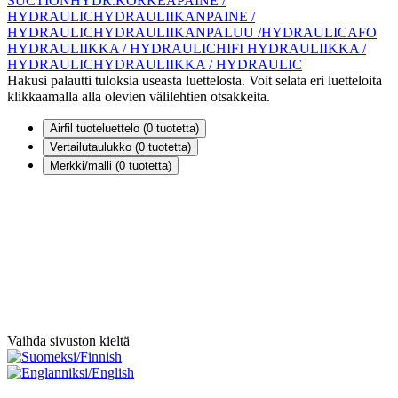
SUCTION
HYDR.KORKEAPAINE /
HYDRAULIC
HYDRAULIIKANPAINE /
HYDRAULIC
HYDRAULIIKANPALUU /HYDRAULIC
AFO
HYDRAULIIKKA / HYDRAULIC
HIFI HYDRAULIIKKA /
HYDRAULIC
HYDRAULIIKKA / HYDRAULIC
Hakusi palautti tuloksia useasta luettelosta. Voit selata eri luetteloita
klikkaamalla alla olevien välilehtien otsakkeita.
Airfil tuoteluettelo (
0
tuotetta)
Vertailutaulukko (
0
tuotetta)
Merkki/malli (
0
tuotetta)
Vaihda sivuston kieltä