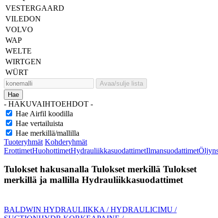
VESTERGAARD
VILEDON
VOLVO
WAP
WELTE
WIRTGEN
WÜRT
Avaa/sulje lista
Hae
- HAKUVAIHTOEHDOT -
Hae Airfil koodilla
Hae vertailuista
Hae merkillä/mallilla
Tuoteryhmät
Kohderyhmät
Erottimet
Huohottimet
Hydrauliikkasuodattimet
Ilmansuodattimet
Öljyn
Tulokset hakusanalla
Tulokset merkillä
Tulokset
merkillä ja mallilla
Hydrauliikkasuodattimet
BALDWIN HYDRAULIIKKA / HYDRAULIC
IMU /