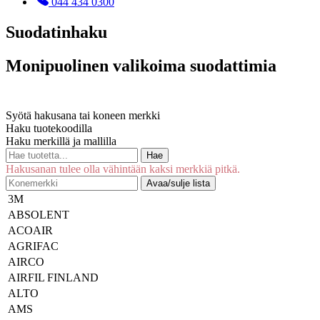
044 434 0300
Suodatinhaku
Monipuolinen valikoima suodattimia
Syötä hakusana tai koneen merkki
Haku tuotekoodilla
Haku merkillä ja mallilla
Hae
Hakusanan tulee olla vähintään kaksi merkkiä pitkä.
Avaa/sulje lista
3M
ABSOLENT
ACOAIR
AGRIFAC
AIRCO
AIRFIL FINLAND
ALTO
AMS