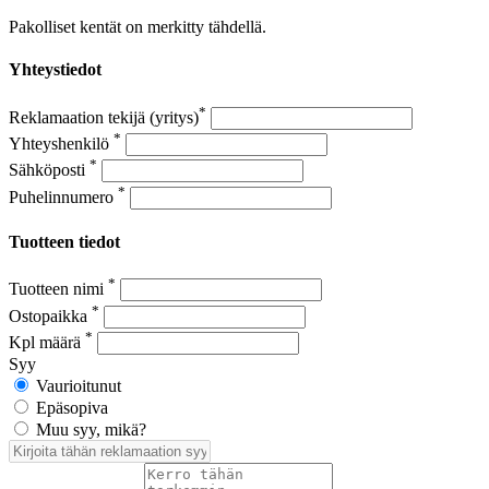
Pakolliset kentät on merkitty tähdellä.
Yhteystiedot
*
Reklamaation tekijä (yritys)
*
Yhteyshenkilö
*
Sähköposti
*
Puhelinnumero
Tuotteen tiedot
*
Tuotteen nimi
*
Ostopaikka
*
Kpl määrä
Syy
Vaurioitunut
Epäsopiva
Muu syy, mikä?