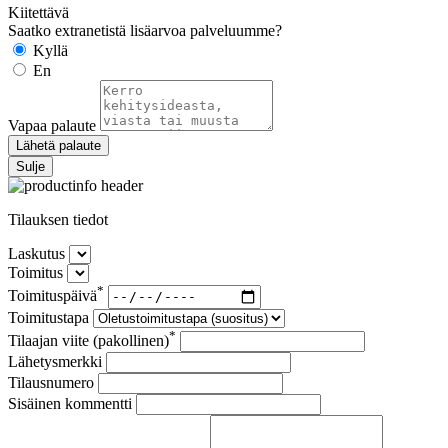
Kiitettävä
Saatko extranetistä lisäarvoa palveluumme?
Kyllä
En
Vapaa palaute
Lähetä palaute
Sulje
Tilauksen tiedot
Laskutus
Toimitus
*
Toimituspäivä
Toimitustapa
*
Tilaajan viite (pakollinen)
Lähetysmerkki
Tilausnumero
Sisäinen kommentti