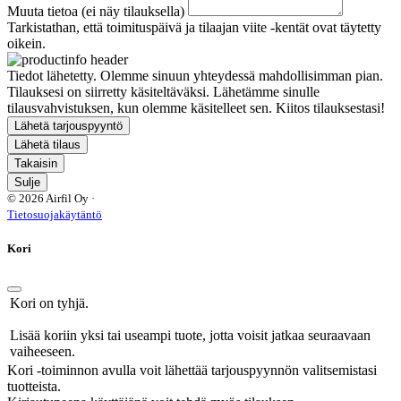
Muuta tietoa (ei näy tilauksella)
Tarkistathan, että toimituspäivä ja tilaajan viite -kentät ovat täytetty
oikein.
Tiedot lähetetty. Olemme sinuun yhteydessä mahdollisimman pian.
Tilauksesi on siirretty käsiteltäväksi. Lähetämme sinulle
tilausvahvistuksen, kun olemme käsitelleet sen. Kiitos tilauksestasi!
Lähetä tarjouspyyntö
Lähetä tilaus
Takaisin
Sulje
© 2026 Airfil Oy ·
Tietosuojakäytäntö
Kori
Kori on tyhjä.
Lisää koriin yksi tai useampi tuote, jotta voisit jatkaa seuraavaan
vaiheeseen.
Kori -toiminnon avulla voit lähettää tarjouspyynnön valitsemistasi
tuotteista.