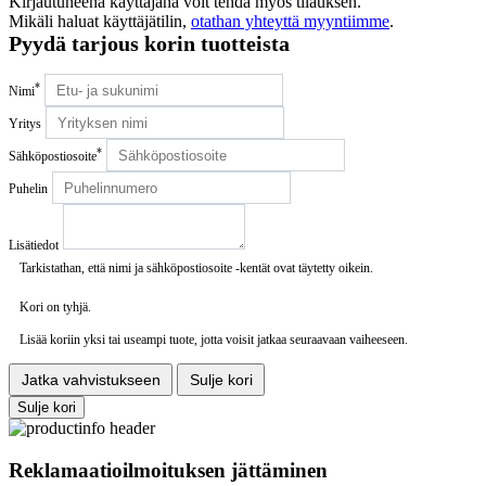
Kirjautuneena käyttäjänä voit tehdä myös tilauksen.
Mikäli haluat käyttäjätilin,
otathan yhteyttä myyntiimme
.
Pyydä tarjous korin tuotteista
*
Nimi
Yritys
*
Sähköpostiosoite
Puhelin
Lisätiedot
Tarkistathan, että nimi ja sähköpostiosoite -kentät ovat täytetty oikein.
Kori on tyhjä.
Lisää koriin yksi tai useampi tuote, jotta voisit jatkaa seuraavaan vaiheeseen.
Jatka vahvistukseen
Sulje kori
Sulje kori
Reklamaatioilmoituksen jättäminen