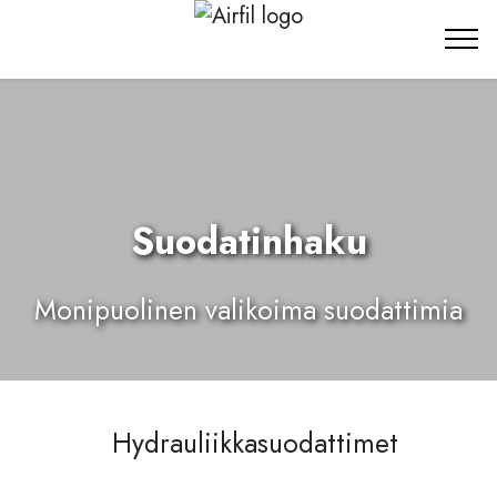
Suodatinhaku
Monipuolinen valikoima suodattimia
Hydrauliikkasuodattimet