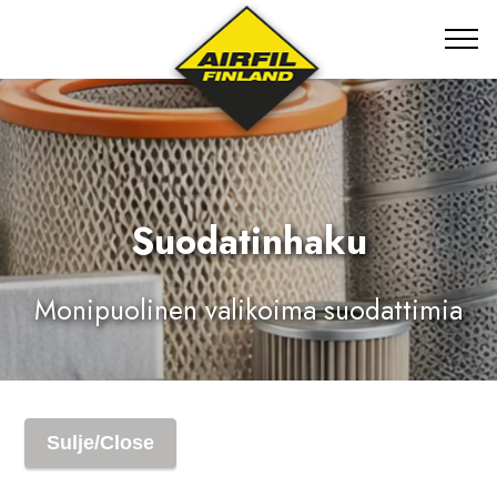
Suodatinhaku
Monipuolinen valikoima suodattimia
Sulje/Close