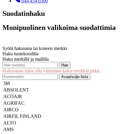
044 434 0300
Suodatinhaku
Monipuolinen valikoima suodattimia
Syötä hakusana tai koneen merkki
Haku tuotekoodilla
Haku merkillä ja mallilla
Hae
Hakusanan tulee olla vähintään kaksi merkkiä pitkä.
Avaa/sulje lista
3M
ABSOLENT
ACOAIR
AGRIFAC
AIRCO
AIRFIL FINLAND
ALTO
AMS