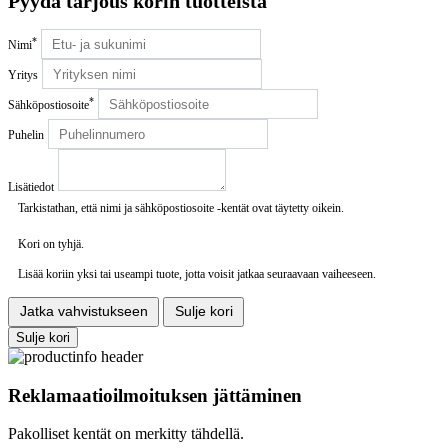
Pyydä tarjous korin tuotteista
*
Nimi
Yritys
*
Sähköpostiosoite
Puhelin
Lisätiedot
Tarkistathan, että nimi ja sähköpostiosoite -kentät ovat täytetty oikein.
Kori on tyhjä.
Lisää koriin yksi tai useampi tuote, jotta voisit jatkaa seuraavaan vaiheeseen.
Jatka vahvistukseen
Sulje kori
Sulje kori
Reklamaatioilmoituksen jättäminen
Pakolliset kentät on merkitty tähdellä.