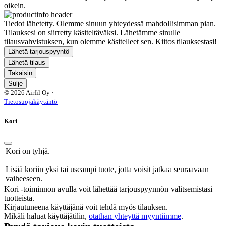
oikein.
Tiedot lähetetty. Olemme sinuun yhteydessä mahdollisimman pian.
Tilauksesi on siirretty käsiteltäväksi. Lähetämme sinulle
tilausvahvistuksen, kun olemme käsitelleet sen. Kiitos tilauksestasi!
Lähetä tarjouspyyntö
Lähetä tilaus
Takaisin
Sulje
© 2026 Airfil Oy ·
Tietosuojakäytäntö
Kori
Kori on tyhjä.
Lisää koriin yksi tai useampi tuote, jotta voisit jatkaa seuraavaan
vaiheeseen.
Kori -toiminnon avulla voit lähettää tarjouspyynnön valitsemistasi
tuotteista.
Kirjautuneena käyttäjänä voit tehdä myös tilauksen.
Mikäli haluat käyttäjätilin,
otathan yhteyttä myyntiimme
.