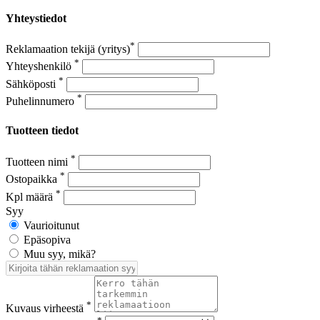
Yhteystiedot
*
Reklamaation tekijä (yritys)
*
Yhteyshenkilö
*
Sähköposti
*
Puhelinnumero
Tuotteen tiedot
*
Tuotteen nimi
*
Ostopaikka
*
Kpl määrä
Syy
Vaurioitunut
Epäsopiva
Muu syy, mikä?
*
Kuvaus virheestä