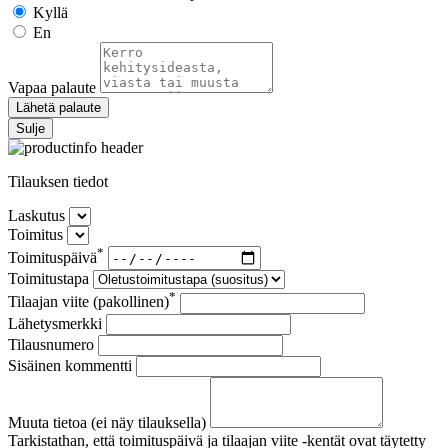
Kyllä
En
Vapaa palaute
Lähetä palaute
Sulje
Tilauksen tiedot
Laskutus
Toimitus
*
Toimituspäivä
Toimitustapa
*
Tilaajan viite (pakollinen)
Lähetysmerkki
Tilausnumero
Sisäinen kommentti
Muuta tietoa (ei näy tilauksella)
Tarkistathan, että toimituspäivä ja tilaajan viite -kentät ovat täytetty