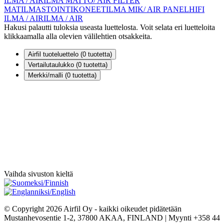
ILMA / AIR
ILMA MATTO/ AIR FILTER
MAT
ILMASTOINTIKONEET
ILMA MIK/ AIR PANEL
HIFI
ILMA / AIR
ILMA / AIR
Hakusi palautti tuloksia useasta luettelosta. Voit selata eri luetteloita
klikkaamalla alla olevien välilehtien otsakkeita.
Airfil tuoteluettelo (
0
tuotetta)
Vertailutaulukko (
0
tuotetta)
Merkki/malli (
0
tuotetta)
Vaihda sivuston kieltä
© Copyright 2026 Airfil Oy - kaikki oikeudet pidätetään
Mustanhevosentie 1-2, 37800 AKAA, FINLAND | Myynti +358 44