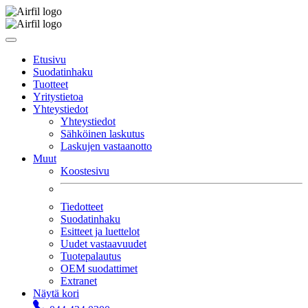
Etusivu
Suodatinhaku
Tuotteet
Yritystietoa
Yhteystiedot
Yhteystiedot
Sähköinen laskutus
Laskujen vastaanotto
Muut
Koostesivu
Tiedotteet
Suodatinhaku
Esitteet ja luettelot
Uudet vastaavuudet
Tuotepalautus
OEM suodattimet
Extranet
Näytä kori