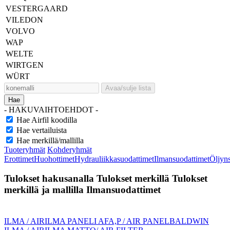
VESTERGAARD
VILEDON
VOLVO
WAP
WELTE
WIRTGEN
WÜRT
Avaa/sulje lista
Hae
- HAKUVAIHTOEHDOT -
Hae Airfil koodilla
Hae vertailuista
Hae merkillä/mallilla
Tuoteryhmät
Kohderyhmät
Erottimet
Huohottimet
Hydrauliikkasuodattimet
Ilmansuodattimet
Öljyn
Tulokset hakusanalla
Tulokset merkillä
Tulokset
merkillä ja mallilla
Ilmansuodattimet
ILMA / AIR
ILMA PANELI AFA,P / AIR PANEL
BALDWIN