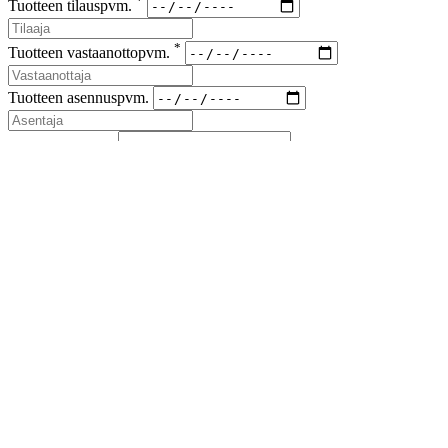
*
Tuotteen tilauspvm.
*
Tuotteen vastaanottopvm.
Tuotteen asennuspvm.
*
Korvaus vaade
*
Lähetyskoodi
Kuvat viallisesta tuotteesta ja korvausvaateen liitteet (kuitit kuluista)
liitteenä sähköpostiin sales(at)airfil.eu
Reklamoituja tuotteita ei saa hävittää, ennen kuin reklamaatio
on loppuun käsitelty
Jos reklamaatio koskee kolmansia tai useampia osapuolia, on
niistä ilmoitettava myyjälle
Lähetä reklamaatioilmoitus
Sulje
Lataa esite