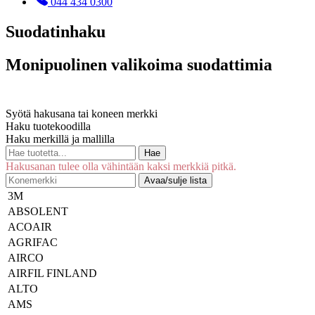
044 434 0300
Suodatinhaku
Monipuolinen valikoima suodattimia
Syötä hakusana tai koneen merkki
Haku tuotekoodilla
Haku merkillä ja mallilla
Hae
Hakusanan tulee olla vähintään kaksi merkkiä pitkä.
Avaa/sulje lista
3M
ABSOLENT
ACOAIR
AGRIFAC
AIRCO
AIRFIL FINLAND
ALTO
AMS