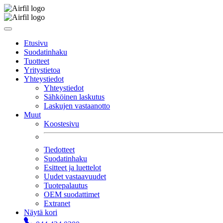
Etusivu
Suodatinhaku
Tuotteet
Yritystietoa
Yhteystiedot
Yhteystiedot
Sähköinen laskutus
Laskujen vastaanotto
Muut
Koostesivu
Tiedotteet
Suodatinhaku
Esitteet ja luettelot
Uudet vastaavuudet
Tuotepalautus
OEM suodattimet
Extranet
Näytä kori