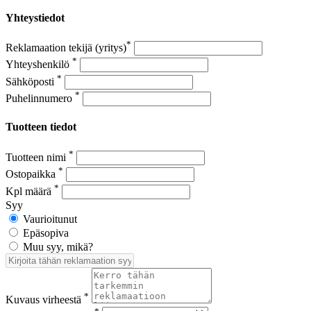
Yhteystiedot
*
Reklamaation tekijä (yritys)
*
Yhteyshenkilö
*
Sähköposti
*
Puhelinnumero
Tuotteen tiedot
*
Tuotteen nimi
*
Ostopaikka
*
Kpl määrä
Syy
Vaurioitunut
Epäsopiva
Muu syy, mikä?
*
Kuvaus virheestä