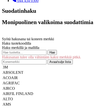
044 434 0300
Suodatinhaku
Monipuolinen valikoima suodattimia
Syötä hakusana tai koneen merkki
Haku tuotekoodilla
Haku merkillä ja mallilla
Hae
Hakusanan tulee olla vähintään kaksi merkkiä pitkä.
Avaa/sulje lista
3M
ABSOLENT
ACOAIR
AGRIFAC
AIRCO
AIRFIL FINLAND
ALTO
AMS