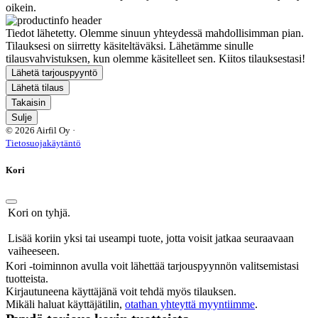
oikein.
Tiedot lähetetty. Olemme sinuun yhteydessä mahdollisimman pian.
Tilauksesi on siirretty käsiteltäväksi. Lähetämme sinulle
tilausvahvistuksen, kun olemme käsitelleet sen. Kiitos tilauksestasi!
Lähetä tarjouspyyntö
Lähetä tilaus
Takaisin
Sulje
© 2026 Airfil Oy ·
Tietosuojakäytäntö
Kori
Kori on tyhjä.
Lisää koriin yksi tai useampi tuote, jotta voisit jatkaa seuraavaan
vaiheeseen.
Kori -toiminnon avulla voit lähettää tarjouspyynnön valitsemistasi
tuotteista.
Kirjautuneena käyttäjänä voit tehdä myös tilauksen.
Mikäli haluat käyttäjätilin,
otathan yhteyttä myyntiimme
.