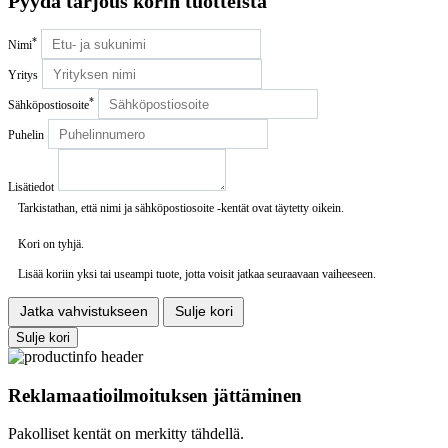
Pyydä tarjous korin tuotteista
*
Nimi
Yritys
*
Sähköpostiosoite
Puhelin
Lisätiedot
Tarkistathan, että nimi ja sähköpostiosoite -kentät ovat täytetty oikein.
Kori on tyhjä.
Lisää koriin yksi tai useampi tuote, jotta voisit jatkaa seuraavaan vaiheeseen.
Jatka vahvistukseen
Sulje kori
Sulje kori
Reklamaatioilmoituksen jättäminen
Pakolliset kentät on merkitty tähdellä.