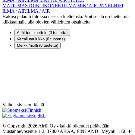
ILMA / AIR
ILMA MATTO/ AIR FILTER
MAT
ILMASTOINTIKONEET
ILMA MIK/ AIR PANEL
HIFI
ILMA / AIR
ILMA / AIR
Hakusi palautti tuloksia useasta luettelosta. Voit selata eri luetteloita
klikkaamalla alla olevien välilehtien otsakkeita.
Airfil tuoteluettelo (
0
tuotetta)
Vertailutaulukko (
0
tuotetta)
Merkki/malli (
0
tuotetta)
Vaihda sivuston kieltä
© Copyright 2026 Airfil Oy - kaikki oikeudet pidätetään
Mustanhevosentie 1-2, 37800 AKAA, FINLAND | Myynti +358 44