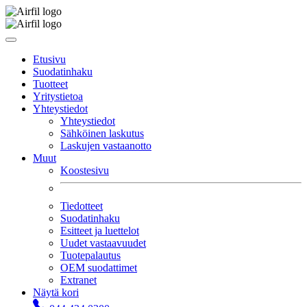
Etusivu
Suodatinhaku
Tuotteet
Yritystietoa
Yhteystiedot
Yhteystiedot
Sähköinen laskutus
Laskujen vastaanotto
Muut
Koostesivu
Tiedotteet
Suodatinhaku
Esitteet ja luettelot
Uudet vastaavuudet
Tuotepalautus
OEM suodattimet
Extranet
Näytä kori