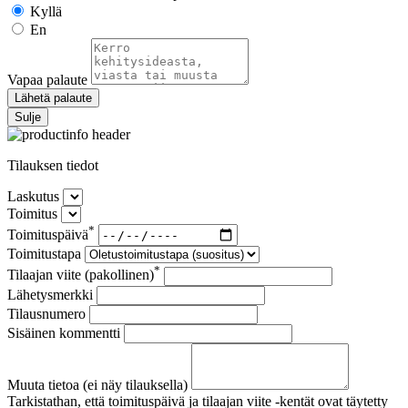
Kyllä
En
Vapaa palaute
Lähetä palaute
Sulje
Tilauksen tiedot
Laskutus
Toimitus
*
Toimituspäivä
Toimitustapa
*
Tilaajan viite (pakollinen)
Lähetysmerkki
Tilausnumero
Sisäinen kommentti
Muuta tietoa (ei näy tilauksella)
Tarkistathan, että toimituspäivä ja tilaajan viite -kentät ovat täytetty