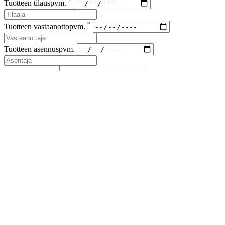
*
Tuotteen tilauspvm.
*
Tuotteen vastaanottopvm.
Tuotteen asennuspvm.
*
Korvaus vaade
*
Lähetyskoodi
Kuvat viallisesta tuotteesta ja korvausvaateen liitteet (kuitit kuluista)
liitteenä sähköpostiin sales(at)airfil.eu
Reklamoituja tuotteita ei saa hävittää, ennen kuin reklamaatio
on loppuun käsitelty
Jos reklamaatio koskee kolmansia tai useampia osapuolia, on
niistä ilmoitettava myyjälle
Lähetä reklamaatioilmoitus
Sulje
Lataa esite