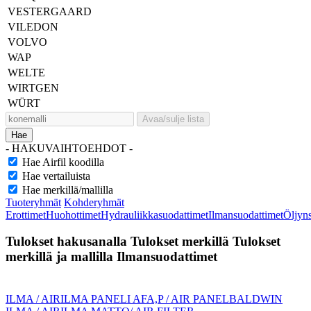
VESTERGAARD
VILEDON
VOLVO
WAP
WELTE
WIRTGEN
WÜRT
Avaa/sulje lista
Hae
- HAKUVAIHTOEHDOT -
Hae Airfil koodilla
Hae vertailuista
Hae merkillä/mallilla
Tuoteryhmät
Kohderyhmät
Erottimet
Huohottimet
Hydrauliikkasuodattimet
Ilmansuodattimet
Öljyn
Tulokset hakusanalla
Tulokset merkillä
Tulokset
merkillä ja mallilla
Ilmansuodattimet
ILMA / AIR
ILMA PANELI AFA,P / AIR PANEL
BALDWIN