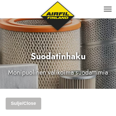
Suodatinhaku
Monipuolinen valikoima suodattimia
Sulje/Close