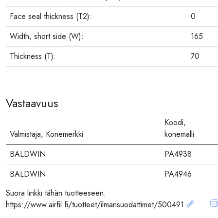
Face seal thickness (T2):
0
Width, short side (W):
165
Thickness (T):
70
Vastaavuus
Koodi,
Valmistaja, Konemerkki
konemalli
BALDWIN
PA4938
BALDWIN
PA4946
Suora linkki tähän tuotteeseen:
DONALDSON
P786611
https://www.airfil.fi/tuotteet/ilmansuodattimet/500491
FLEETGUARD-SEPARATION
AF25829