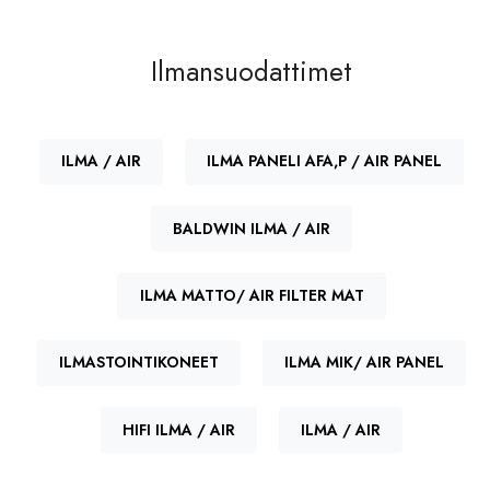
TECHNOLOGIES
HENGST
E956LI
Ilmansuodattimet
JURA-HIFI
SA17176
M-FILTER
MAC60046
ILMA / AIR
ILMA PANELI AFA,P / AIR PANEL
MANN & HUMMEL
CU1722
BALDWIN ILMA / AIR
SCANIA
1379952
SCANIA
1446786
ILMA MATTO/ AIR FILTER MAT
SCANIA
1420197
ILMASTOINTIKONEET
ILMA MIK/ AIR PANEL
SCANIA
1446786
SCANIA
124144
HIFI ILMA / AIR
ILMA / AIR
SCANIA
1913503