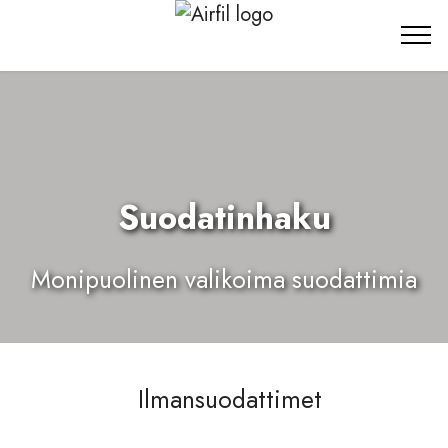
Suodatinhaku
Monipuolinen valikoima suodattimia
Ilmansuodattimet