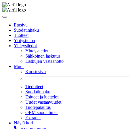
Etusivu
Suodatinhaku
Tuotteet
Yritystietoa
Yhteystiedot
Yhteystiedot
Sähköinen laskutus
Laskujen vastaanotto
Muut
Koostesivu
Tiedotteet
Suodatinhaku
Esitteet ja luettelot
Uudet vastaavuudet
Tuotepalautus
OEM suodattimet
Extranet
Näytä kori