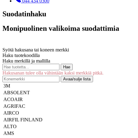
044 434 0300
Suodatinhaku
Monipuolinen valikoima suodattimia
Syötä hakusana tai koneen merkki
Haku tuotekoodilla
Haku merkillä ja mallilla
Hae
Hakusanan tulee olla vähintään kaksi merkkiä pitkä.
Avaa/sulje lista
3M
ABSOLENT
ACOAIR
AGRIFAC
AIRCO
AIRFIL FINLAND
ALTO
AMS