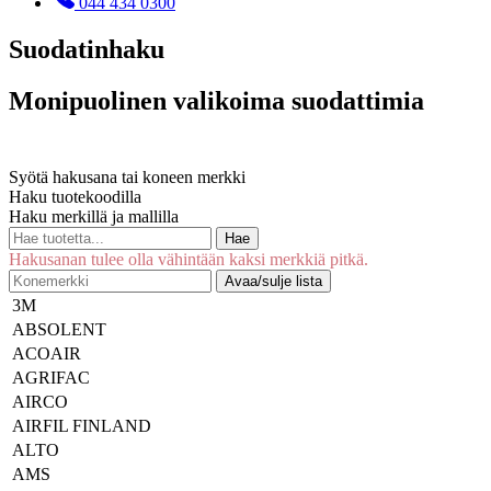
044 434 0300
Suodatinhaku
Monipuolinen valikoima suodattimia
Syötä hakusana tai koneen merkki
Haku tuotekoodilla
Haku merkillä ja mallilla
Hae
Hakusanan tulee olla vähintään kaksi merkkiä pitkä.
Avaa/sulje lista
3M
ABSOLENT
ACOAIR
AGRIFAC
AIRCO
AIRFIL FINLAND
ALTO
AMS