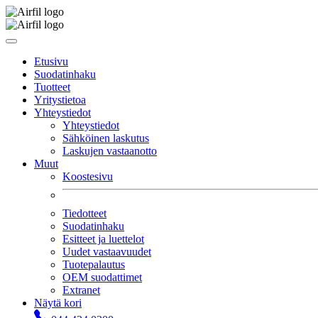
Etusivu
Suodatinhaku
Tuotteet
Yritystietoa
Yhteystiedot
Yhteystiedot
Sähköinen laskutus
Laskujen vastaanotto
Muut
Koostesivu
Tiedotteet
Suodatinhaku
Esitteet ja luettelot
Uudet vastaavuudet
Tuotepalautus
OEM suodattimet
Extranet
Näytä kori