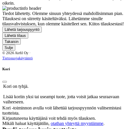
oikein.
Tiedot lähetetty. Olemme sinuun yhteydessä mahdollisimman pian.
Tilauksesi on siirretty käsiteltäväksi. Lähetämme sinulle
tilausvahvistuksen, kun olemme käsitelleet sen. Kiitos tilauksestasi!
Lähetä tarjouspyyntö
Lähetä tilaus
Takaisin
Sulje
© 2026 Airfil Oy ·
Tietosuojakäytäntö
Kori
Kori on tyhjä.
Lisää koriin yksi tai useampi tuote, jotta voisit jatkaa seuraavaan
vaiheeseen.
Kori -toiminnon avulla voit lähettää tarjouspyynnön valitsemistasi
tuotteista.
Kirjautuneena käyttäjänä voit tehdä myös tilauksen.
Mikäli haluat käyttäjätilin,
otathan yhteyttä myyntiimme
.