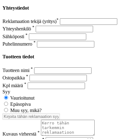
Yhteystiedot
*
Reklamaation tekijä (yritys)
*
Yhteyshenkilö
*
Sähköposti
*
Puhelinnumero
Tuotteen tiedot
*
Tuotteen nimi
*
Ostopaikka
*
Kpl määrä
Syy
Vaurioitunut
Epäsopiva
Muu syy, mikä?
*
Kuvaus virheestä