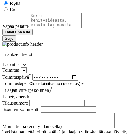
Kyllä
En
Vapaa palaute
Lähetä palaute
Sulje
Tilauksen tiedot
Laskutus
Toimitus
*
Toimituspäivä
Toimitustapa
*
Tilaajan viite (pakollinen)
Lähetysmerkki
Tilausnumero
Sisäinen kommentti
Muuta tietoa (ei näy tilauksella)
Tarkistathan, että toimituspäivä ja tilaajan viite -kentät ovat täytetty