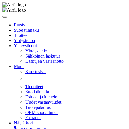
Etusivu
Suodatinhaku
Tuotteet
Yritystietoa
Yhteystiedot
Yhteystiedot
Sähköinen laskutus
Laskujen vastaanotto
Muut
Koostesivu
Tiedotteet
Suodatinhaku
Esitteet ja luettelot
Uudet vastaavuudet
Tuotepalautus
OEM suodattimet
Extranet
Näytä kori