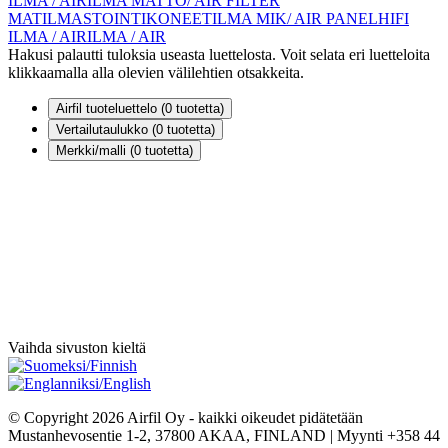
ILMA / AIR
ILMA MATTO/ AIR FILTER
MAT
ILMASTOINTIKONEET
ILMA MIK/ AIR PANEL
HIFI
ILMA / AIR
ILMA / AIR
Hakusi palautti tuloksia useasta luettelosta. Voit selata eri luetteloita
klikkaamalla alla olevien välilehtien otsakkeita.
Airfil tuoteluettelo (
0
tuotetta)
Vertailutaulukko (
0
tuotetta)
Merkki/malli (
0
tuotetta)
Vaihda sivuston kieltä
© Copyright 2026 Airfil Oy - kaikki oikeudet pidätetään
Mustanhevosentie 1-2, 37800 AKAA, FINLAND | Myynti +358 44