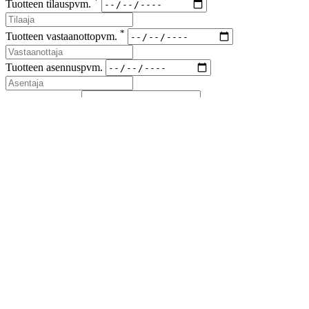
*
Tuotteen tilauspvm.
*
Tuotteen vastaanottopvm.
Tuotteen asennuspvm.
*
Korvaus vaade
*
Lähetyskoodi
Kuvat viallisesta tuotteesta ja korvausvaateen liitteet (kuitit kuluista)
liitteenä sähköpostiin sales(at)airfil.eu
Reklamoituja tuotteita ei saa hävittää, ennen kuin reklamaatio
on loppuun käsitelty
Jos reklamaatio koskee kolmansia tai useampia osapuolia, on
niistä ilmoitettava myyjälle
Lähetä reklamaatioilmoitus
Sulje
Lataa esite