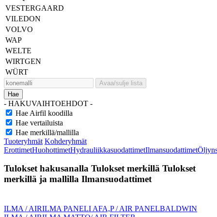
VESTERGAARD
VILEDON
VOLVO
WAP
WELTE
WIRTGEN
WÜRT
Avaa/sulje lista
Hae
- HAKUVAIHTOEHDOT -
Hae Airfil koodilla
Hae vertailuista
Hae merkillä/mallilla
Tuoteryhmät
Kohderyhmät
Erottimet
Huohottimet
Hydrauliikkasuodattimet
Ilmansuodattimet
Öljyn
Tulokset hakusanalla
Tulokset merkillä
Tulokset
merkillä ja mallilla
Ilmansuodattimet
ILMA / AIR
ILMA PANELI AFA,P / AIR PANEL
BALDWIN