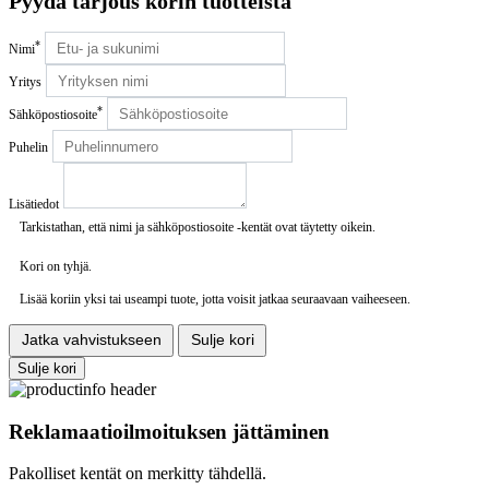
Pyydä tarjous korin tuotteista
*
Nimi
Yritys
*
Sähköpostiosoite
Puhelin
Lisätiedot
Tarkistathan, että nimi ja sähköpostiosoite -kentät ovat täytetty oikein.
Kori on tyhjä.
Lisää koriin yksi tai useampi tuote, jotta voisit jatkaa seuraavaan vaiheeseen.
Jatka vahvistukseen
Sulje kori
Sulje kori
Reklamaatioilmoituksen jättäminen
Pakolliset kentät on merkitty tähdellä.