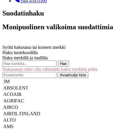
044 434 0300
Suodatinhaku
Monipuolinen valikoima suodattimia
Syötä hakusana tai koneen merkki
Haku tuotekoodilla
Haku merkillä ja mallilla
Hae
Hakusanan tulee olla vähintään kaksi merkkiä pitkä.
Avaa/sulje lista
3M
ABSOLENT
ACOAIR
AGRIFAC
AIRCO
AIRFIL FINLAND
ALTO
AMS