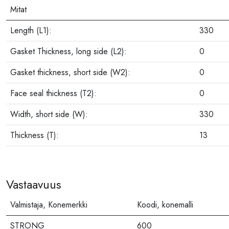
Mitat
Length (L1):
330
Gasket Thickness, long side (L2):
0
Gasket thickness, short side (W2):
0
Face seal thickness (T2):
0
Width, short side (W):
330
Thickness (T):
13
Vastaavuus
Valmistaja, Konemerkki
Koodi, konemalli
STRONG
600