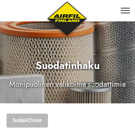
Suodatinhaku
Monipuolinen valikoima suodattimia
Sulje/Close