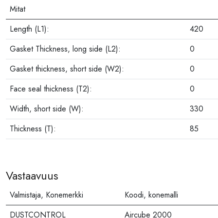
Mitat
Length (L1):
420
Gasket Thickness, long side (L2):
0
Gasket thickness, short side (W2):
0
Face seal thickness (T2):
0
Width, short side (W):
330
Thickness (T):
85
Vastaavuus
Valmistaja, Konemerkki
Koodi, konemalli
DUSTCONTROL
Aircube 2000