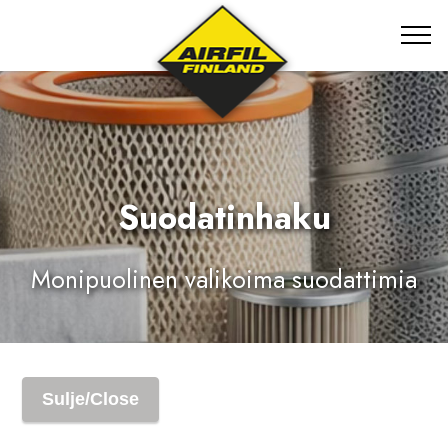
Suodatinhaku
Monipuolinen valikoima suodattimia
Sulje/Close