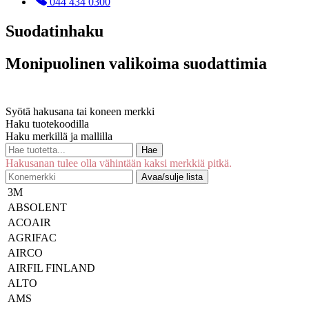
044 434 0300
Suodatinhaku
Monipuolinen valikoima suodattimia
Syötä hakusana tai koneen merkki
Haku tuotekoodilla
Haku merkillä ja mallilla
Hae
Hakusanan tulee olla vähintään kaksi merkkiä pitkä.
Avaa/sulje lista
3M
ABSOLENT
ACOAIR
AGRIFAC
AIRCO
AIRFIL FINLAND
ALTO
AMS