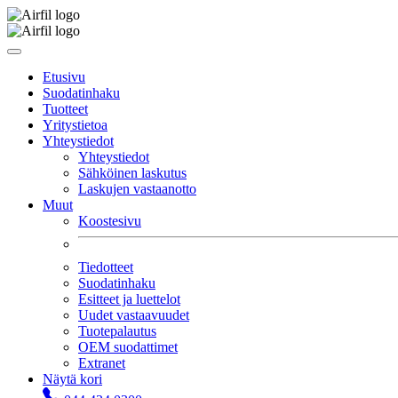
Etusivu
Suodatinhaku
Tuotteet
Yritystietoa
Yhteystiedot
Yhteystiedot
Sähköinen laskutus
Laskujen vastaanotto
Muut
Koostesivu
Tiedotteet
Suodatinhaku
Esitteet ja luettelot
Uudet vastaavuudet
Tuotepalautus
OEM suodattimet
Extranet
Näytä kori