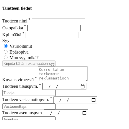
Tuotteen tiedot
*
Tuotteen nimi
*
Ostopaikka
*
Kpl määrä
Syy
Vaurioitunut
Epäsopiva
Muu syy, mikä?
*
Kuvaus virheestä
*
Tuotteen tilauspvm.
*
Tuotteen vastaanottopvm.
Tuotteen asennuspvm.