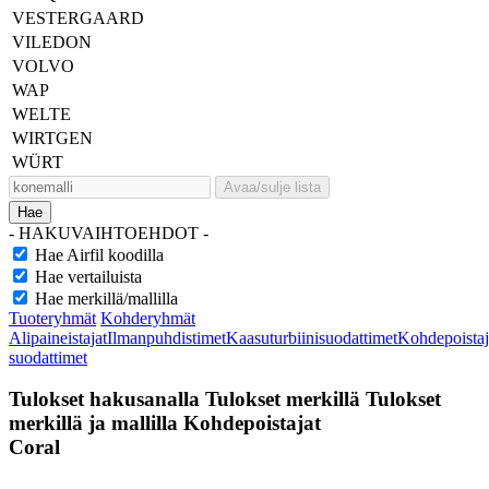
VESTERGAARD
VILEDON
VOLVO
WAP
WELTE
WIRTGEN
WÜRT
Avaa/sulje lista
Hae
- HAKUVAIHTOEHDOT -
Hae Airfil koodilla
Hae vertailuista
Hae merkillä/mallilla
Tuoteryhmät
Kohderyhmät
Alipaineistajat
Ilmanpuhdistimet
Kaasuturbiinisuodattimet
Kohdepoistaj
suodattimet
Tulokset hakusanalla
Tulokset merkillä
Tulokset
merkillä ja mallilla
Kohdepoistajat
Coral