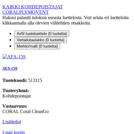
KAIKKI KOHDEPOISTAJAT
CORAL
PLYMOVENT
Hakusi palautti tuloksia useasta luettelosta. Voit selata eri luetteloita
klikkaamalla alla olevien välilehtien otsakkeita.
Airfil tuoteluettelo (
0
tuotetta)
Vertailutaulukko (
0
tuotetta)
Merkki/malli (
0
tuotetta)
AFA-159
Tuotekoodi:
513115
Tuoteryhmä:
Kohdepoistajat
Vastaavuus:
CORAL Coral CleanGo
Lisätiedot
Lisää koriin