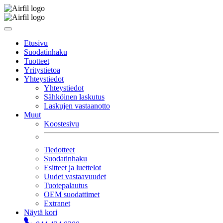
Etusivu
Suodatinhaku
Tuotteet
Yritystietoa
Yhteystiedot
Yhteystiedot
Sähköinen laskutus
Laskujen vastaanotto
Muut
Koostesivu
Tiedotteet
Suodatinhaku
Esitteet ja luettelot
Uudet vastaavuudet
Tuotepalautus
OEM suodattimet
Extranet
Näytä kori