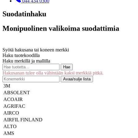
044 434 0300
Suodatinhaku
Monipuolinen valikoima suodattimia
Syötä hakusana tai koneen merkki
Haku tuotekoodilla
Haku merkillä ja mallilla
Hae
Hakusanan tulee olla vähintään kaksi merkkiä pitkä.
Avaa/sulje lista
3M
ABSOLENT
ACOAIR
AGRIFAC
AIRCO
AIRFIL FINLAND
ALTO
AMS