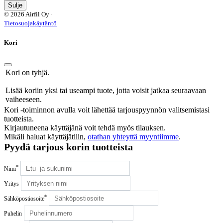
Sulje
© 2026 Airfil Oy ·
Tietosuojakäytäntö
Kori
Kori on tyhjä.
Lisää koriin yksi tai useampi tuote, jotta voisit jatkaa seuraavaan
vaiheeseen.
Kori -toiminnon avulla voit lähettää tarjouspyynnön valitsemistasi
tuotteista.
Kirjautuneena käyttäjänä voit tehdä myös tilauksen.
Mikäli haluat käyttäjätilin,
otathan yhteyttä myyntiimme
.
Pyydä tarjous korin tuotteista
*
Nimi
Yritys
*
Sähköpostiosoite
Puhelin