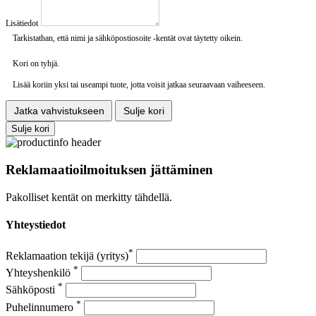
Lisätiedot
Tarkistathan, että nimi ja sähköpostiosoite -kentät ovat täytetty oikein.
Kori on tyhjä.
Lisää koriin yksi tai useampi tuote, jotta voisit jatkaa seuraavaan vaiheeseen.
Jatka vahvistukseen
Sulje kori
Sulje kori
Reklamaatioilmoituksen jättäminen
Pakolliset kentät on merkitty tähdellä.
Yhteystiedot
*
Reklamaation tekijä (yritys)
*
Yhteyshenkilö
*
Sähköposti
*
Puhelinnumero