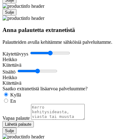
Sulje
Sulje
Anna palautetta extranetistä
Palautteiden avulla kehitämme sähköisiä palveluitamme.
Käytettävyys
Heikko
Kiitettävä
Sisältö
Heikko
Kiitettävä
Saatko extranetistä lisäarvoa palveluumme?
Kyllä
En
Vapaa palaute
Lähetä palaute
Sulje