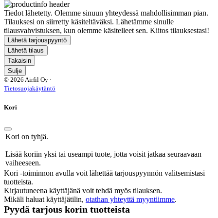
Tiedot lähetetty. Olemme sinuun yhteydessä mahdollisimman pian.
Tilauksesi on siirretty käsiteltäväksi. Lähetämme sinulle
tilausvahvistuksen, kun olemme käsitelleet sen. Kiitos tilauksestasi!
Lähetä tarjouspyyntö
Lähetä tilaus
Takaisin
Sulje
© 2026 Airfil Oy ·
Tietosuojakäytäntö
Kori
Kori on tyhjä.
Lisää koriin yksi tai useampi tuote, jotta voisit jatkaa seuraavaan
vaiheeseen.
Kori -toiminnon avulla voit lähettää tarjouspyynnön valitsemistasi
tuotteista.
Kirjautuneena käyttäjänä voit tehdä myös tilauksen.
Mikäli haluat käyttäjätilin,
otathan yhteyttä myyntiimme
.
Pyydä tarjous korin tuotteista