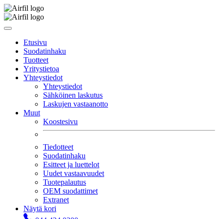
Etusivu
Suodatinhaku
Tuotteet
Yritystietoa
Yhteystiedot
Yhteystiedot
Sähköinen laskutus
Laskujen vastaanotto
Muut
Koostesivu
Tiedotteet
Suodatinhaku
Esitteet ja luettelot
Uudet vastaavuudet
Tuotepalautus
OEM suodattimet
Extranet
Näytä kori