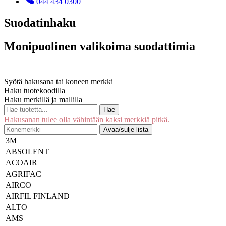
044 434 0300
Suodatinhaku
Monipuolinen valikoima suodattimia
Syötä hakusana tai koneen merkki
Haku tuotekoodilla
Haku merkillä ja mallilla
Hae
Hakusanan tulee olla vähintään kaksi merkkiä pitkä.
Avaa/sulje lista
3M
ABSOLENT
ACOAIR
AGRIFAC
AIRCO
AIRFIL FINLAND
ALTO
AMS