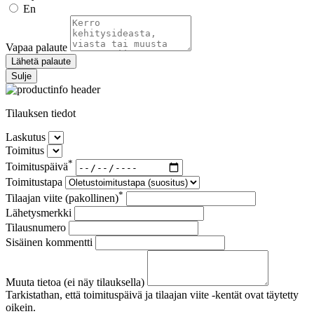
En
Vapaa palaute
Lähetä palaute
Sulje
Tilauksen tiedot
Laskutus
Toimitus
*
Toimituspäivä
Toimitustapa
*
Tilaajan viite (pakollinen)
Lähetysmerkki
Tilausnumero
Sisäinen kommentti
Muuta tietoa (ei näy tilauksella)
Tarkistathan, että toimituspäivä ja tilaajan viite -kentät ovat täytetty
oikein.