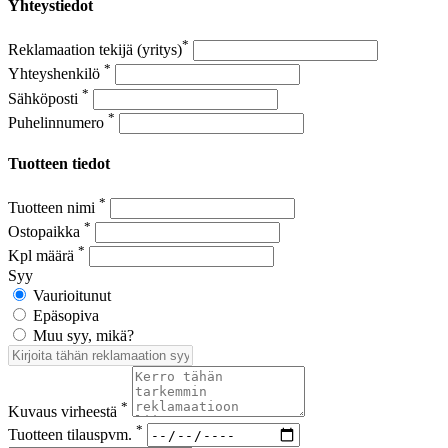
Yhteystiedot
*
Reklamaation tekijä (yritys)
*
Yhteyshenkilö
*
Sähköposti
*
Puhelinnumero
Tuotteen tiedot
*
Tuotteen nimi
*
Ostopaikka
*
Kpl määrä
Syy
Vaurioitunut
Epäsopiva
Muu syy, mikä?
*
Kuvaus virheestä
*
Tuotteen tilauspvm.