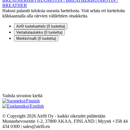
BREATHER
HIFI HUOHOTIN / BREATHER
HUOHOTIN /
BREATHER
Hakusi palautti tuloksia useasta luettelosta. Voit selata eri luetteloita
klikkaamalla alla olevien välilehtien otsakkeita.
Airfil tuoteluettelo (
0
tuotetta)
Vertailutaulukko (
0
tuotetta)
Merkki/malli (
0
tuotetta)
Vaihda sivuston kieltä
© Copyright 2026 Airfil Oy - kaikki oikeudet pidätetään
Mustanhevosentie 1-2, 37800 AKAA, FINLAND | Myynti +358 44
434 0300 | sales@airfil.eu