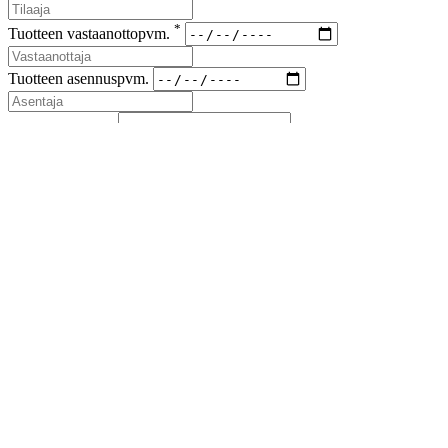
*
Tuotteen vastaanottopvm.
Tuotteen asennuspvm.
*
Korvaus vaade
*
Lähetyskoodi
Kuvat viallisesta tuotteesta ja korvausvaateen liitteet (kuitit kuluista)
liitteenä sähköpostiin sales(at)airfil.eu
Reklamoituja tuotteita ei saa hävittää, ennen kuin reklamaatio
on loppuun käsitelty
Jos reklamaatio koskee kolmansia tai useampia osapuolia, on
niistä ilmoitettava myyjälle
Lähetä reklamaatioilmoitus
Sulje
Lataa esite