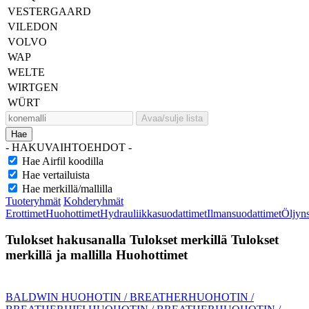
VESTERGAARD
VILEDON
VOLVO
WAP
WELTE
WIRTGEN
WÜRT
Avaa/sulje lista
Hae
- HAKUVAIHTOEHDOT -
Hae Airfil koodilla
Hae vertailuista
Hae merkillä/mallilla
Tuoteryhmät
Kohderyhmät
Erottimet
Huohottimet
Hydrauliikkasuodattimet
Ilmansuodattimet
Öljyn
Tulokset hakusanalla
Tulokset merkillä
Tulokset
merkillä ja mallilla
Huohottimet
BALDWIN HUOHOTIN / BREATHER
HUOHOTIN /