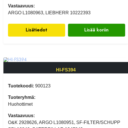
Vastaavuus:
ARGO L1080963, LIEBHERR 10222393
Lisätiedot
Lisää koriin
HI-FS394
Tuotekoodi:
900123
Tuoteryhmä:
Huohottimet
Vastaavuus:
O&K 2928626, ARGO L1080951, SF-FILTER/SCHUPP