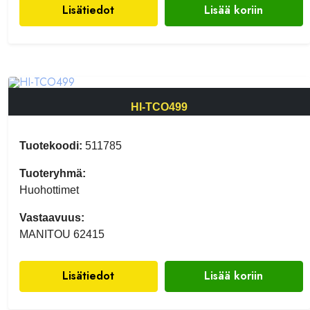
Lisätiedot
Lisää koriin
HI-TCO499
Tuotekoodi:
511785
Tuoteryhmä:
Huohottimet
Vastaavuus:
MANITOU 62415
Lisätiedot
Lisää koriin