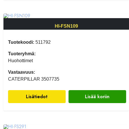
HI-FSN109
Tuotekoodi:
511792
Tuoteryhmä:
Huohottimet
Vastaavuus:
CATERPILLAR 3507735
Lisätiedot
Lisää koriin