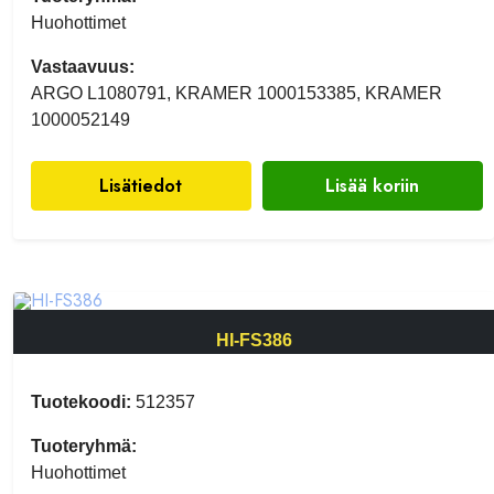
Huohottimet
Vastaavuus:
ARGO L1080791, KRAMER 1000153385, KRAMER
1000052149
Lisätiedot
Lisää koriin
HI-FS386
Tuotekoodi:
512357
Tuoteryhmä:
Huohottimet