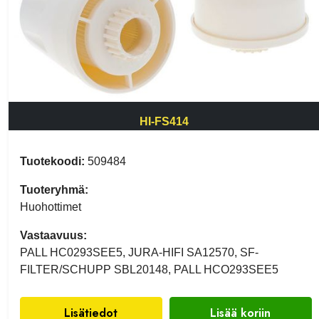
HI-FS414
Tuotekoodi:
509484
Tuoteryhmä:
Huohottimet
Vastaavuus:
PALL HC0293SEE5, JURA-HIFI SA12570, SF-
FILTER/SCHUPP SBL20148, PALL HCO293SEE5
Lisätiedot
Lisää koriin