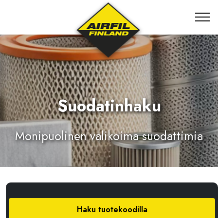
Suodatinhaku
Monipuolinen valikoima suodattimia
Haku tuotekoodilla