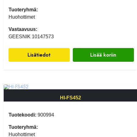
Tuoteryhmä:
Huohottimet
Vastaavuus:
GEESNIK 10147573
Lisätiedot
Lisää koriin
HI-FS452
Tuotekoodi:
900994
Tuoteryhmä:
Huohottimet