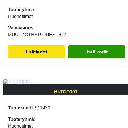
Tuoteryhmä:
Huohottimet
Vastaavuus:
MUUT / OTHER ONES DC2
Lisätiedot
Lisää koriin
HI-TCO301
Tuotekoodi:
511430
Tuoteryhmä:
Huohottimet