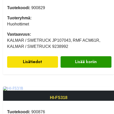
Tuotekoodi:
900829
Tuoteryhmä:
Huohottimet
Vastaavuus:
KALMAR / SWETRUCK JP107043, RMF ACM61R,
KALMAR / SWETRUCK 9238992
Lisätiedot
Lisää koriin
HI-FS318
Tuotekoodi:
900876