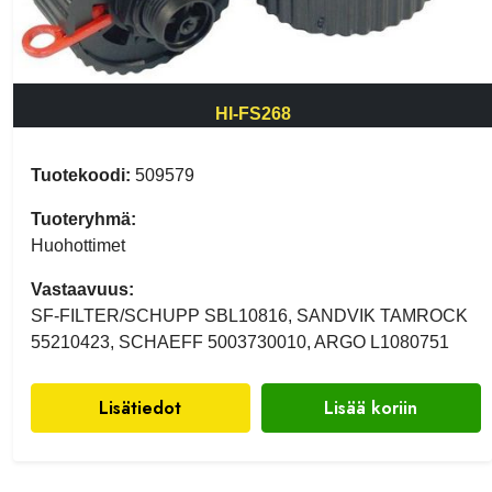
HI-FS268
Tuotekoodi:
509579
Tuoteryhmä:
Huohottimet
Vastaavuus:
SF-FILTER/SCHUPP SBL10816, SANDVIK TAMROCK
55210423, SCHAEFF 5003730010, ARGO L1080751
Lisätiedot
Lisää koriin