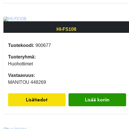
HI-FS108
Tuotekoodi:
900677
Tuoteryhmä:
Huohottimet
Vastaavuus:
MANITOU 448269
Lisätiedot
Lisää koriin