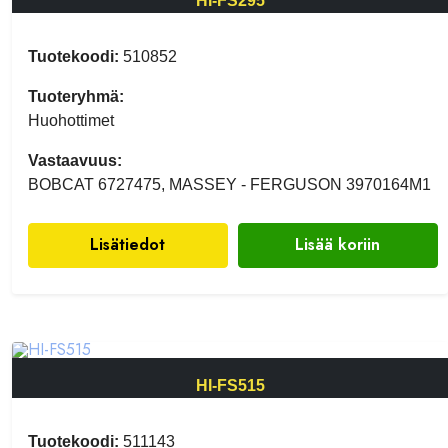
HI-FS295
Tuotekoodi:
510852
Tuoteryhmä:
Huohottimet
Vastaavuus:
BOBCAT 6727475, MASSEY - FERGUSON 3970164M1
Lisätiedot
Lisää koriin
HI-FS515
Tuotekoodi:
511143