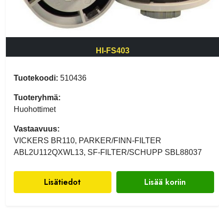
HI-FS403
Tuotekoodi:
510436
Tuoteryhmä:
Huohottimet
Vastaavuus:
VICKERS BR110, PARKER/FINN-FILTER
ABL2U112QXWL13, SF-FILTER/SCHUPP SBL88037
Lisätiedot
Lisää koriin