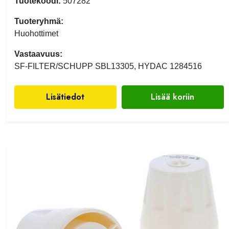
Tuotekoodi:
507282
Tuoteryhmä:
Huohottimet
Vastaavuus:
SF-FILTER/SCHUPP SBL13305, HYDAC 1284516
Lisätiedot
Lisää koriin