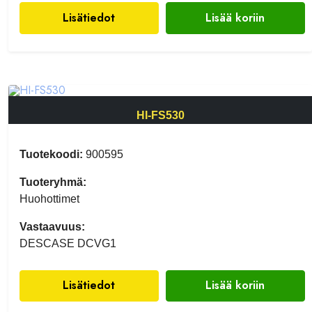
Lisätiedot
Lisää koriin
HI-FS530
Tuotekoodi:
900595
Tuoteryhmä:
Huohottimet
Vastaavuus:
DESCASE DCVG1
Lisätiedot
Lisää koriin