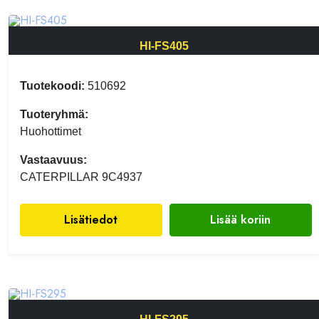
HI-FS405
Tuotekoodi:
510692
Tuoteryhmä:
Huohottimet
Vastaavuus:
CATERPILLAR 9C4937
Lisätiedot
Lisää koriin