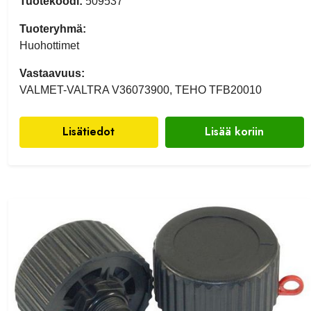
Tuotekoodi:
509537
Tuoteryhmä:
Huohottimet
Vastaavuus:
VALMET-VALTRA V36073900, TEHO TFB20010
Lisätiedot
Lisää koriin