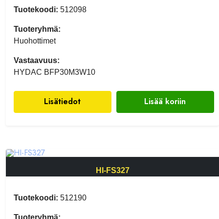
Tuotekoodi:
512098
Tuoteryhmä:
Huohottimet
Vastaavuus:
HYDAC BFP30M3W10
Lisätiedot
Lisää koriin
HI-FS327
Tuotekoodi:
512190
Tuoteryhmä: