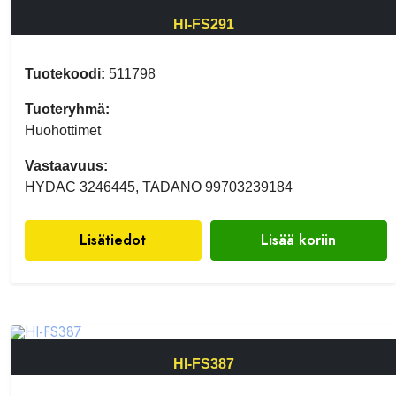
HI-FS291
Tuotekoodi:
511798
Tuoteryhmä:
Huohottimet
Vastaavuus:
HYDAC 3246445, TADANO 99703239184
Lisätiedot
Lisää koriin
HI-FS387