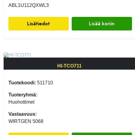
ABL1U112QXWL3
Lisätiedot
Lisää koriin
HI-TCO711
Tuotekoodi:
511710
Tuoteryhmä:
Huohottimet
Vastaavuus:
WIRTGEN 5068