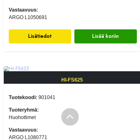
Vastaavuus:
ARGO L1050691
Lisätiedot
Lisää koriin
HI-FS625
Tuotekoodi:
901041
Tuoteryhmä:
Huohottimet
Vastaavuus:
ARGO L1080771