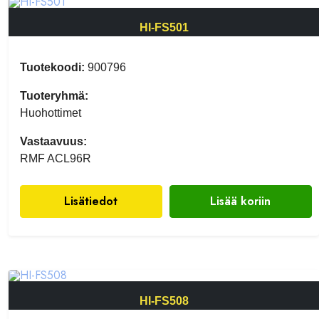
HI-FS501
Tuotekoodi:
900796
Tuoteryhmä:
Huohottimet
Vastaavuus:
RMF ACL96R
Lisätiedot
Lisää koriin
HI-FS508