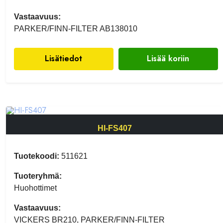
Vastaavuus:
PARKER/FINN-FILTER AB138010
Lisätiedot
Lisää koriin
HI-FS407
Tuotekoodi:
511621
Tuoteryhmä:
Huohottimet
Vastaavuus:
VICKERS BR210, PARKER/FINN-FILTER