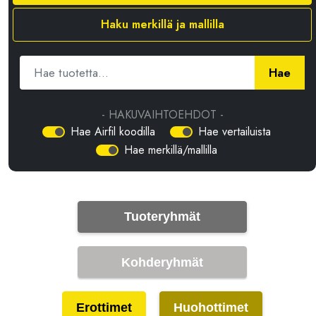
Haku merkillä ja mallilla
Hae
- HAKUVAIHTOEHDOT -
Hae Airfil koodilla
Hae vertailuista
Hae merkillä/mallilla
Tuoteryhmät
Kohderyhmät
Erottimet
Huohottimet