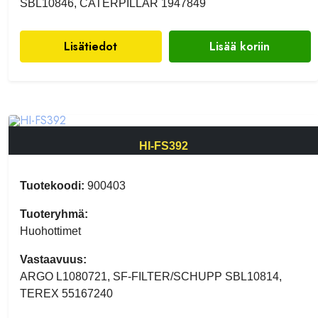
SBL10846, CATERPILLAR 1947849
Lisätiedot
Lisää koriin
HI-FS392
Tuotekoodi:
900403
Tuoteryhmä:
Huohottimet
Vastaavuus:
ARGO L1080721, SF-FILTER/SCHUPP SBL10814,
TEREX 55167240