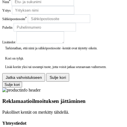
*
Nimi
Yritys
*
Sähköpostiosoite
Puhelin
Lisätiedot
Tarkistathan, että nimi ja sähköpostiosoite -kentät ovat täytetty oikein.
Kori on tyhjä.
Lisää koriin yksi tai useampi tuote, jotta voisit jatkaa seuraavaan vaiheeseen.
Jatka vahvistukseen
Sulje kori
Sulje kori
Reklamaatioilmoituksen jättäminen
Pakolliset kentät on merkitty tähdellä.
Yhteystiedot