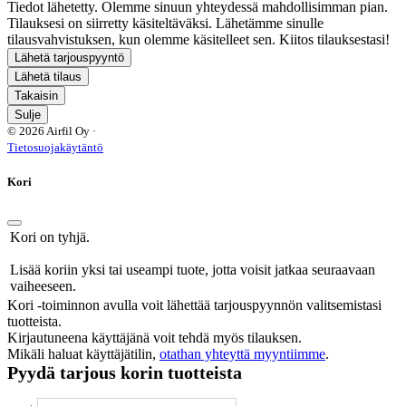
Tiedot lähetetty. Olemme sinuun yhteydessä mahdollisimman pian.
Tilauksesi on siirretty käsiteltäväksi. Lähetämme sinulle
tilausvahvistuksen, kun olemme käsitelleet sen. Kiitos tilauksestasi!
Lähetä tarjouspyyntö
Lähetä tilaus
Takaisin
Sulje
© 2026 Airfil Oy ·
Tietosuojakäytäntö
Kori
Kori on tyhjä.
Lisää koriin yksi tai useampi tuote, jotta voisit jatkaa seuraavaan
vaiheeseen.
Kori -toiminnon avulla voit lähettää tarjouspyynnön valitsemistasi
tuotteista.
Kirjautuneena käyttäjänä voit tehdä myös tilauksen.
Mikäli haluat käyttäjätilin,
otathan yhteyttä myyntiimme
.
Pyydä tarjous korin tuotteista