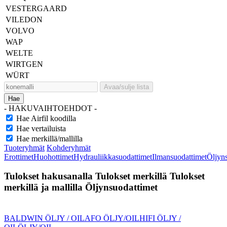
VESTERGAARD
VILEDON
VOLVO
WAP
WELTE
WIRTGEN
WÜRT
Avaa/sulje lista
Hae
- HAKUVAIHTOEHDOT -
Hae Airfil koodilla
Hae vertailuista
Hae merkillä/mallilla
Tuoteryhmät
Kohderyhmät
Erottimet
Huohottimet
Hydrauliikkasuodattimet
Ilmansuodattimet
Öljyn
Tulokset hakusanalla
Tulokset merkillä
Tulokset
merkillä ja mallilla
Öljynsuodattimet
BALDWIN ÖLJY / OIL
AFO ÖLJY/OIL
HIFI ÖLJY /