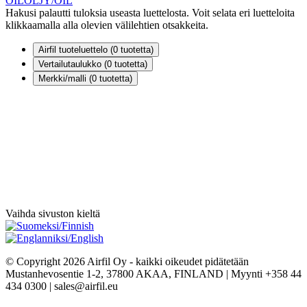
OIL
ÖLJY/OIL
Hakusi palautti tuloksia useasta luettelosta. Voit selata eri luetteloita
klikkaamalla alla olevien välilehtien otsakkeita.
Airfil tuoteluettelo (
0
tuotetta)
Vertailutaulukko (
0
tuotetta)
Merkki/malli (
0
tuotetta)
Vaihda sivuston kieltä
© Copyright 2026 Airfil Oy - kaikki oikeudet pidätetään
Mustanhevosentie 1-2, 37800 AKAA, FINLAND | Myynti +358 44
434 0300 | sales@airfil.eu