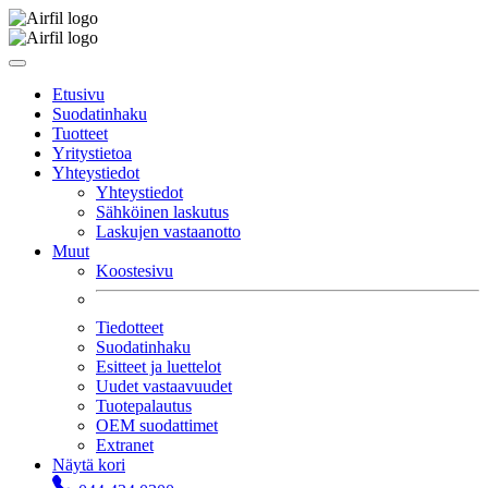
Etusivu
Suodatinhaku
Tuotteet
Yritystietoa
Yhteystiedot
Yhteystiedot
Sähköinen laskutus
Laskujen vastaanotto
Muut
Koostesivu
Tiedotteet
Suodatinhaku
Esitteet ja luettelot
Uudet vastaavuudet
Tuotepalautus
OEM suodattimet
Extranet
Näytä kori