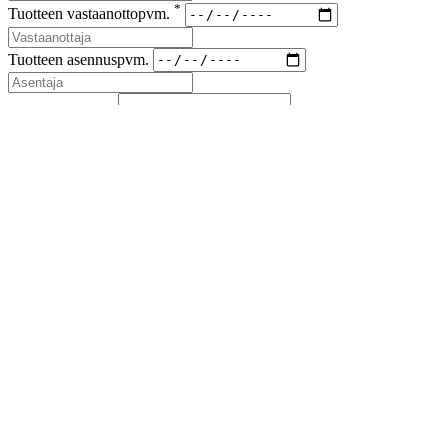
*
Tuotteen vastaanottopvm.
Tuotteen asennuspvm.
*
Korvaus vaade
*
Lähetyskoodi
Kuvat viallisesta tuotteesta ja korvausvaateen liitteet (kuitit kuluista)
liitteenä sähköpostiin sales(at)airfil.eu
Reklamoituja tuotteita ei saa hävittää, ennen kuin reklamaatio
on loppuun käsitelty
Jos reklamaatio koskee kolmansia tai useampia osapuolia, on
niistä ilmoitettava myyjälle
Lähetä reklamaatioilmoitus
Sulje
Lataa esite