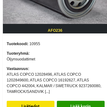
AFO236
Tuotekoodi:
10955
Tuoteryhmä:
Öljynsuodattimet
Vastaavuus:
ATLAS COPCO 12028496, ATLAS COPCO
1202849600, ATLAS COPCO 16192627, ATLAS
COPCO 442004, KALMAR / SWETRUCK 9237260080,
TAMROCK/SANDVIK [...]
Lisätiedot
Lisää koriin