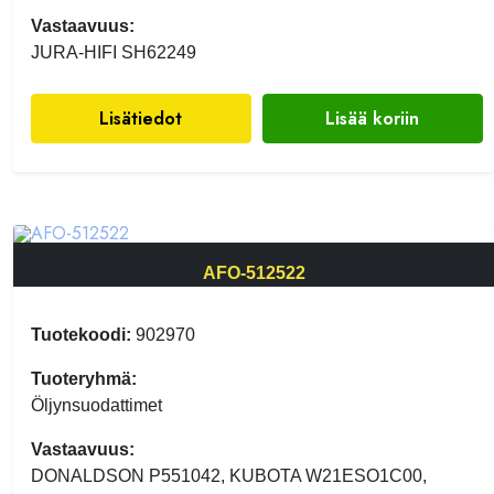
Vastaavuus:
JURA-HIFI SH62249
Lisätiedot
Lisää koriin
AFO-512522
Tuotekoodi:
902970
Tuoteryhmä:
Öljynsuodattimet
Vastaavuus:
DONALDSON P551042, KUBOTA W21ESO1C00,