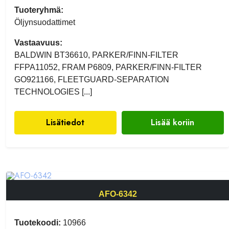
Tuoteryhmä:
Öljynsuodattimet
Vastaavuus:
BALDWIN BT36610, PARKER/FINN-FILTER
FFPA11052, FRAM P6809, PARKER/FINN-FILTER
GO921166, FLEETGUARD-SEPARATION
TECHNOLOGIES [...]
Lisätiedot
Lisää koriin
AFO-6342
Tuotekoodi:
10966