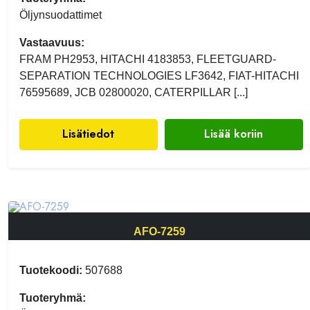
Öljynsuodattimet
Vastaavuus:
FRAM PH2953, HITACHI 4183853, FLEETGUARD-
SEPARATION TECHNOLOGIES LF3642, FIAT-HITACHI
76595689, JCB 02800020, CATERPILLAR [...]
Lisätiedot
Lisää koriin
AFO-7259
Tuotekoodi:
507688
Tuoteryhmä: