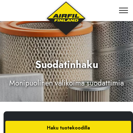
Suodatinhaku
Monipuolinen valikoima suodattimia
Haku tuotekoodilla