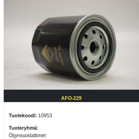
AFO-229
Tuotekoodi:
10953
Tuoteryhmä:
Öljynsuodattimet