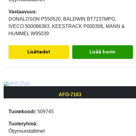
Vastaavuus:
DONALDSON P550520, BALDWIN BT7237MPG,
IVECO 500086363, KEESTRACK P000306, MANN &
HUMMEL W95039
Lisätiedot
Lisää koriin
AFO-7163
Tuotekoodi:
509745
Tuoteryhmä:
Öljynsuodattimet