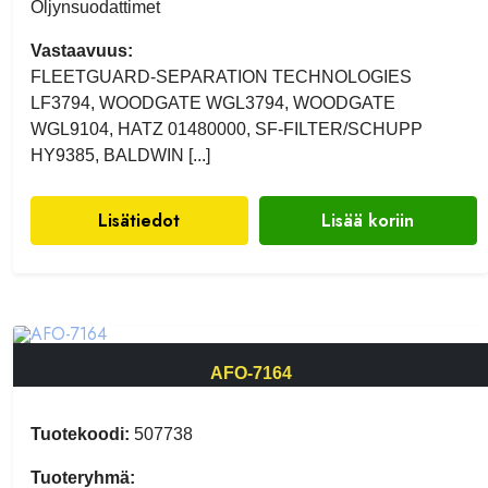
Öljynsuodattimet
Vastaavuus:
FLEETGUARD-SEPARATION TECHNOLOGIES
LF3794, WOODGATE WGL3794, WOODGATE
WGL9104, HATZ 01480000, SF-FILTER/SCHUPP
HY9385, BALDWIN [...]
Lisätiedot
Lisää koriin
AFO-7164
Tuotekoodi:
507738
Tuoteryhmä: