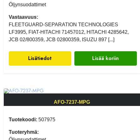
Öljynsuodattimet
Vastaavuus:
FLEETGUARD-SEPARATION TECHNOLOGIES
LF3995, FIAT-HITACHI 71457012, HITACHI 4285642,
JCB 02/800359, JCB 02800359, ISUZU 897 [...]
Lisätiedot
Lisää koriin
AFO-7237-MPG
Tuotekoodi:
507975
Tuoteryhmä:
Öljynsuodattimet