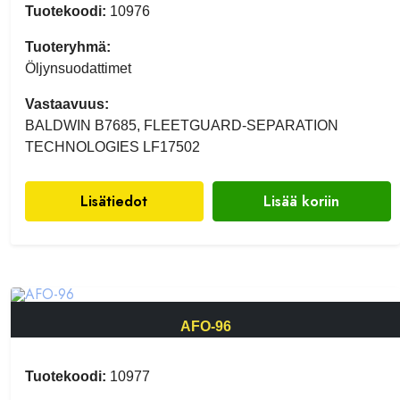
Tuotekoodi:
10976
Tuoteryhmä:
Öljynsuodattimet
Vastaavuus:
BALDWIN B7685, FLEETGUARD-SEPARATION
TECHNOLOGIES LF17502
Lisätiedot
Lisää koriin
AFO-96
Tuotekoodi:
10977