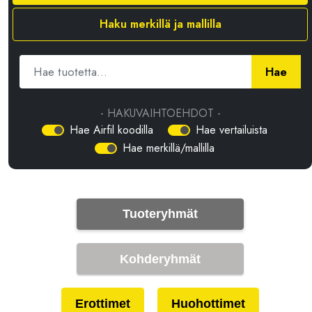
Haku merkillä ja mallilla
Hae
- HAKUVAIHTOEHDOT -
Hae Airfil koodilla
Hae vertailuista
Hae merkillä/mallilla
Tuoteryhmät
Kohderyhmät
Erottimet
Huohottimet