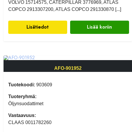
VOLVO 15714575, CATERPILLAR 3776969, ATLAS
COPCO 2913307200, ATLAS COPCO 291330870 [...]
Lisätiedot
Lisää koriin
AFO-901952
Tuotekoodi:
903609
Tuoteryhmä:
Öljynsuodattimet
Vastaavuus:
CLAAS 0011782260