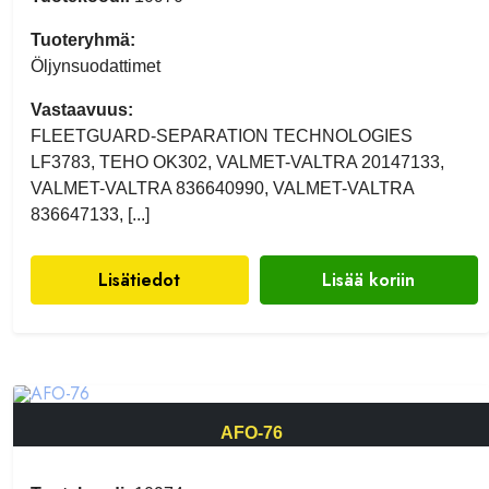
Tuoteryhmä:
Öljynsuodattimet
Vastaavuus:
FLEETGUARD-SEPARATION TECHNOLOGIES
LF3783, TEHO OK302, VALMET-VALTRA 20147133,
VALMET-VALTRA 836640990, VALMET-VALTRA
836647133, [...]
Lisätiedot
Lisää koriin
AFO-76