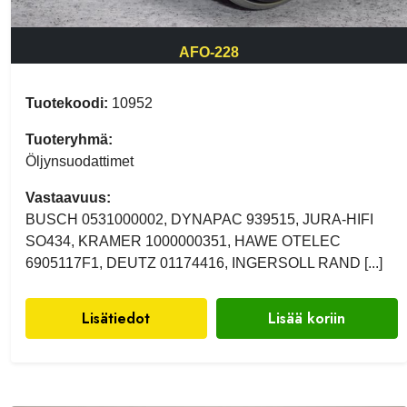
AFO-228
Tuotekoodi:
10952
Tuoteryhmä:
Öljynsuodattimet
Vastaavuus:
BUSCH 0531000002, DYNAPAC 939515, JURA-HIFI
SO434, KRAMER 1000000351, HAWE OTELEC
6905117F1, DEUTZ 01174416, INGERSOLL RAND [...]
Lisätiedot
Lisää koriin