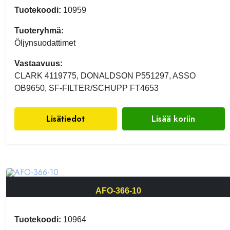
Tuotekoodi:
10959
Tuoteryhmä:
Öljynsuodattimet
Vastaavuus:
CLARK 4119775, DONALDSON P551297, ASSO
OB9650, SF-FILTER/SCHUPP FT4653
Lisätiedot
Lisää koriin
AFO-366-10
Tuotekoodi:
10964