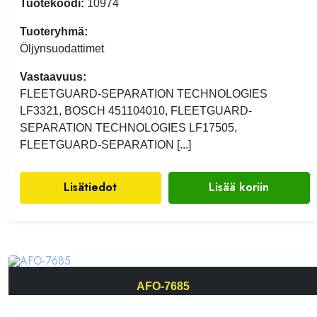
Tuotekoodi:
10974
Tuoteryhmä:
Öljynsuodattimet
Vastaavuus:
FLEETGUARD-SEPARATION TECHNOLOGIES
LF3321, BOSCH 451104010, FLEETGUARD-
SEPARATION TECHNOLOGIES LF17505,
FLEETGUARD-SEPARATION [...]
Lisätiedot
Lisää koriin
AFO-7685