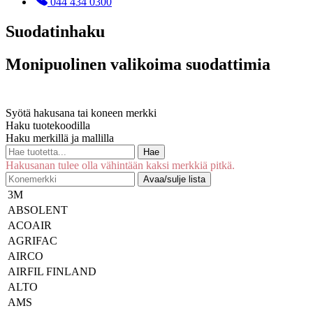
044 434 0300
Suodatinhaku
Monipuolinen valikoima suodattimia
Syötä hakusana tai koneen merkki
Haku tuotekoodilla
Haku merkillä ja mallilla
Hae
Hakusanan tulee olla vähintään kaksi merkkiä pitkä.
Avaa/sulje lista
3M
ABSOLENT
ACOAIR
AGRIFAC
AIRCO
AIRFIL FINLAND
ALTO
AMS