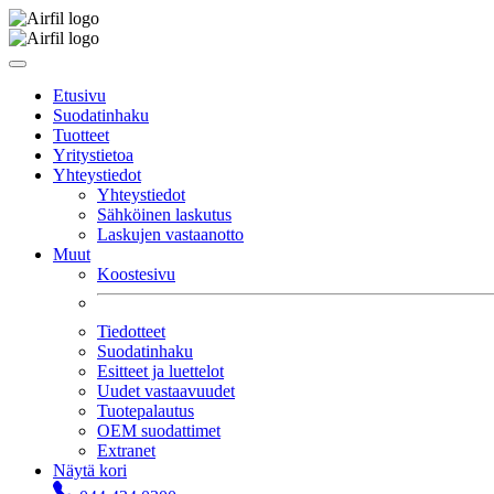
Etusivu
Suodatinhaku
Tuotteet
Yritystietoa
Yhteystiedot
Yhteystiedot
Sähköinen laskutus
Laskujen vastaanotto
Muut
Koostesivu
Tiedotteet
Suodatinhaku
Esitteet ja luettelot
Uudet vastaavuudet
Tuotepalautus
OEM suodattimet
Extranet
Näytä kori