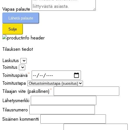
IVECO
Vapaa palaute
JCB
Lähetä palaute
JOHN DEERE
KAPPA
Sulje
KEMPER
KIEKENS
Tilauksen tiedot
KLEEMANN REINER
Laskutus
KOMATSU
Toimitus
KONECRANES
*
Toimituspäivä
KOPADI
Toimitustapa
KUBOTA
*
Tilaajan viite (pakollinen)
KÄRCHER
LA PADANA
Lähetysmerkki
LANDINI
Tilausnumero
LIEBHERR
Sisäinen kommentti
LIFA AIR