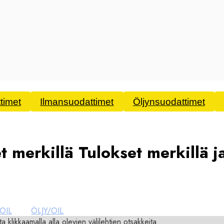
timet
Ilmansuodattimet
Öljynsuodattimet
t merkillä
Tulokset merkillä ja
 OIL
ÖLJY/OIL
ta klikkaamalla alla olevien välilehtien otsakkeita.