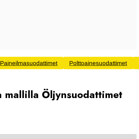
Paineilmasuodattimet
Polttoainesuodattimet
 mallilla
Öljynsuodattimet