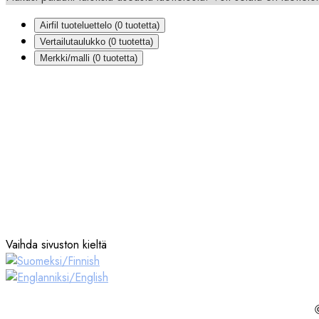
CORAL
Airfil tuoteluettelo (
0
tuotetta)
CORROVENTA
Vertailutaulukko (
0
tuotetta)
DAF
Merkki/malli (
0
tuotetta)
DEHACO
DELFIN
DEMAG
DEWALT
DIAM INDUSTRIES
DISAB
DITCH WITCH
DOOSAN
DURATECH
DUSTCONTROL
Vaihda sivuston kieltä
ECOAIR
EL BJÖRN
ELIXAIR