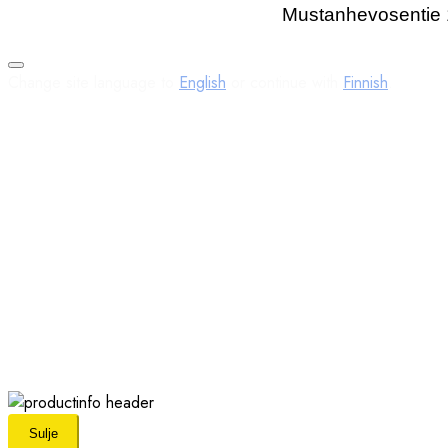
EPIROC
Mustanhevosentie 1
ERF
ESAB
ESTA
Change site language to
English
or continue with
Finnish
.
EUROVAC
EXTEC
EXTOR
FANTUZZI
FAUN
FESTOOL
FINLAY
FLEX
GENSET
GESAN
GILLES
GIPO
GROVE
Sulje