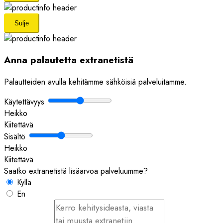
GÖLZ
H&H
Sulje
HAMMEL
HARTL
Anna palautetta extranetistä
HEPAMATIC
HEULIEZ
Palautteiden avulla kehitämme sähköisiä palveluitamme.
HIDROMEK
HIFI
Käytettävyys
HILTI
Heikko
Kiitettävä
HIMOINSA
Sisältö
HITACHI
Heikko
HTC
Kiitettävä
HUSQVARNA
Saatko extranetistä lisäarvoa palveluumme?
IMPACTS DUSTCOM
Kyllä
IMT
En
INGERSOLL RAND
IRISBUS