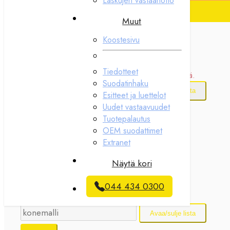
Laskujen vastaanotto
Haku tuotekoodilla
Muut
Haku merkillä ja mallilla
Koostesivu
Hae
Tiedotteet
Hakusanan tulee olla vähintään kaksi merkkiä pitkä.
Suodatinhaku
Avaa/sulje lista
Esitteet ja luettelot
Uudet vastaavuudet
3M
Tuotepalautus
ABSOLENT
OEM suodattimet
ACOAIR
Extranet
AGRIFAC
Näytä kori
AIRCO
AIRFIL FINLAND
044 434 0300
ALTO
AMS
Avaa/sulje lista
ATLAS COPCO