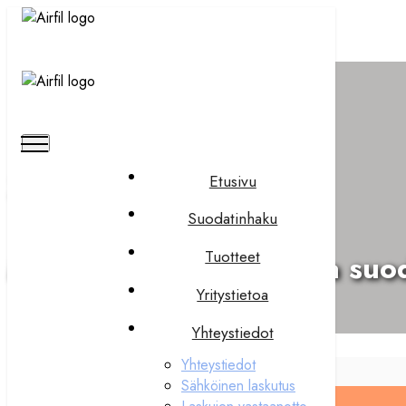
Suodatinhaku
Etusivu
Suodatinhaku
Tuotteet
Monipuolinen valikoima suo
Yritystietoa
Yhteystiedot
Yhteystiedot
Sähköinen laskutus
Syötä hakusana tai koneen merkki