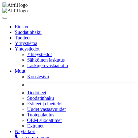
Etusivu
Suodatinhaku
Tuotteet
Yritystietoa
Yhteystiedot
Yhteystiedot
Sähköinen laskutus
Laskujen vastaanotto
Muut
Koostesivu
Tiedotteet
Suodatinhaku
Esitteet ja luettelot
Uudet vastaavuudet
Tuotepalautus
OEM suodattimet
Extranet
Näytä kori