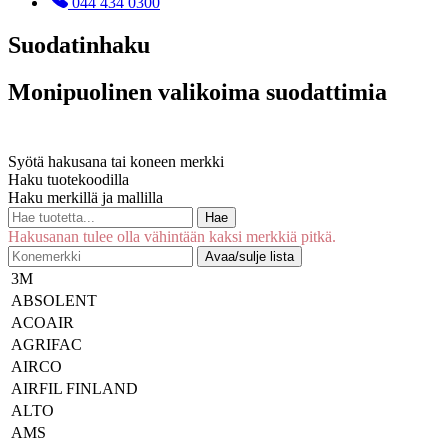
044 434 0300
Suodatinhaku
Monipuolinen valikoima suodattimia
Syötä hakusana tai koneen merkki
Haku tuotekoodilla
Haku merkillä ja mallilla
Hae
Hakusanan tulee olla vähintään kaksi merkkiä pitkä.
Avaa/sulje lista
3M
ABSOLENT
ACOAIR
AGRIFAC
AIRCO
AIRFIL FINLAND
ALTO
AMS