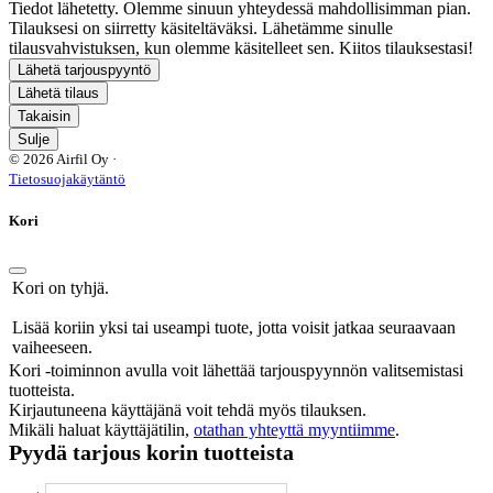
Tiedot lähetetty. Olemme sinuun yhteydessä mahdollisimman pian.
Tilauksesi on siirretty käsiteltäväksi. Lähetämme sinulle
tilausvahvistuksen, kun olemme käsitelleet sen. Kiitos tilauksestasi!
Lähetä tarjouspyyntö
Lähetä tilaus
Takaisin
Sulje
© 2026 Airfil Oy ·
Tietosuojakäytäntö
Kori
Kori on tyhjä.
Lisää koriin yksi tai useampi tuote, jotta voisit jatkaa seuraavaan
vaiheeseen.
Kori -toiminnon avulla voit lähettää tarjouspyynnön valitsemistasi
tuotteista.
Kirjautuneena käyttäjänä voit tehdä myös tilauksen.
Mikäli haluat käyttäjätilin,
otathan yhteyttä myyntiimme
.
Pyydä tarjous korin tuotteista