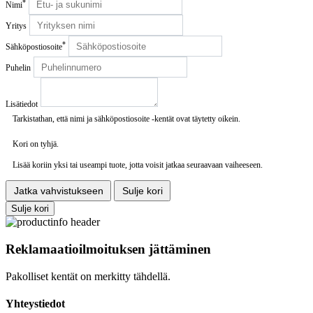
*
Nimi
Yritys
*
Sähköpostiosoite
Puhelin
Lisätiedot
Tarkistathan, että nimi ja sähköpostiosoite -kentät ovat täytetty oikein.
Kori on tyhjä.
Lisää koriin yksi tai useampi tuote, jotta voisit jatkaa seuraavaan vaiheeseen.
Jatka vahvistukseen
Sulje kori
Sulje kori
Reklamaatioilmoituksen jättäminen
Pakolliset kentät on merkitty tähdellä.
Yhteystiedot