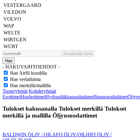
VESTERGAARD
VILEDON
VOLVO
WAP
WELTE
WIRTGEN
WÜRT
Avaa/sulje lista
Hae
- HAKUVAIHTOEHDOT -
Hae Airfil koodilla
Hae vertailuista
Hae merkillä/mallilla
Tuoteryhmät
Kohderyhmät
Erottimet
Huohottimet
Hydrauliikkasuodattimet
Ilmansuodattimet
Öljyn
Tulokset hakusanalla
Tulokset merkillä
Tulokset
merkillä ja mallilla
Öljynsuodattimet
BALDWIN ÖLJY / OIL
AFO ÖLJY/OIL
HIFI ÖLJY /