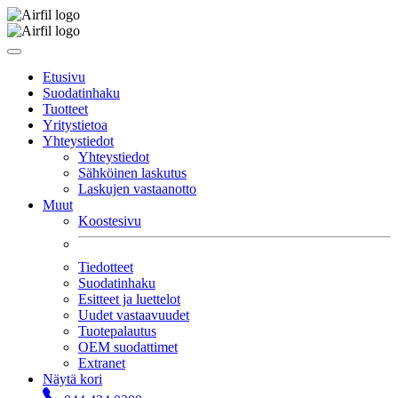
Etusivu
Suodatinhaku
Tuotteet
Yritystietoa
Yhteystiedot
Yhteystiedot
Sähköinen laskutus
Laskujen vastaanotto
Muut
Koostesivu
Tiedotteet
Suodatinhaku
Esitteet ja luettelot
Uudet vastaavuudet
Tuotepalautus
OEM suodattimet
Extranet
Näytä kori