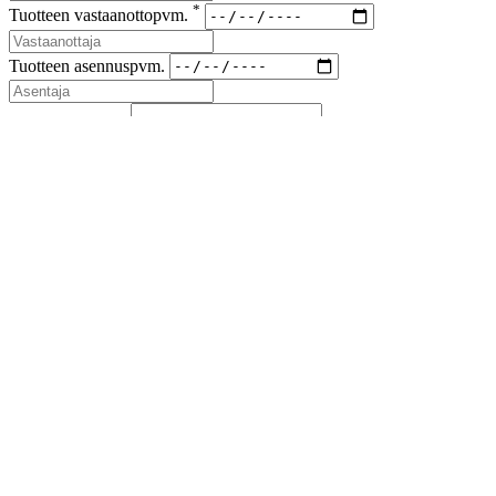
*
Tuotteen vastaanottopvm.
Tuotteen asennuspvm.
*
Korvaus vaade
*
Lähetyskoodi
Kuvat viallisesta tuotteesta ja korvausvaateen liitteet (kuitit kuluista)
liitteenä sähköpostiin sales(at)airfil.eu
Reklamoituja tuotteita ei saa hävittää, ennen kuin reklamaatio
on loppuun käsitelty
Jos reklamaatio koskee kolmansia tai useampia osapuolia, on
niistä ilmoitettava myyjälle
Lähetä reklamaatioilmoitus
Sulje
Lataa esite