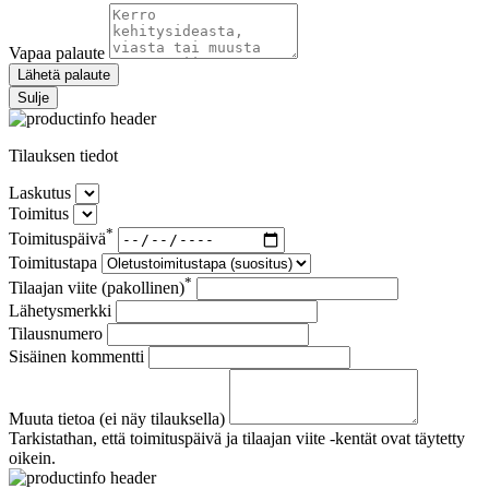
Vapaa palaute
Lähetä palaute
Sulje
Tilauksen tiedot
Laskutus
Toimitus
*
Toimituspäivä
Toimitustapa
*
Tilaajan viite (pakollinen)
Lähetysmerkki
Tilausnumero
Sisäinen kommentti
Muuta tietoa (ei näy tilauksella)
Tarkistathan, että toimituspäivä ja tilaajan viite -kentät ovat täytetty
oikein.