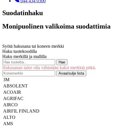
044 434 0300
Suodatinhaku
Monipuolinen valikoima suodattimia
Syötä hakusana tai koneen merkki
Haku tuotekoodilla
Haku merkillä ja mallilla
Hae
Hakusanan tulee olla vähintään kaksi merkkiä pitkä.
Avaa/sulje lista
3M
ABSOLENT
ACOAIR
AGRIFAC
AIRCO
AIRFIL FINLAND
ALTO
AMS