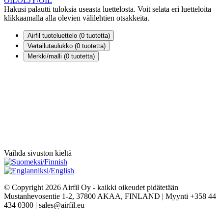
OIL
ÖLJY/OIL
Hakusi palautti tuloksia useasta luettelosta. Voit selata eri luetteloita
klikkaamalla alla olevien välilehtien otsakkeita.
Airfil tuoteluettelo (
0
tuotetta)
Vertailutaulukko (
0
tuotetta)
Merkki/malli (
0
tuotetta)
Vaihda sivuston kieltä
© Copyright 2026 Airfil Oy - kaikki oikeudet pidätetään
Mustanhevosentie 1-2, 37800 AKAA, FINLAND | Myynti +358 44
434 0300 | sales@airfil.eu