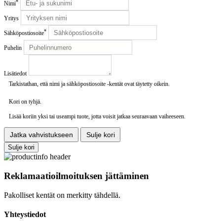
*
Nimi
Yritys
*
Sähköpostiosoite
Puhelin
Lisätiedot
Tarkistathan, että nimi ja sähköpostiosoite -kentät ovat täytetty oikein.
Kori on tyhjä.
Lisää koriin yksi tai useampi tuote, jotta voisit jatkaa seuraavaan vaiheeseen.
Jatka vahvistukseen
Sulje kori
Sulje kori
Reklamaatioilmoituksen jättäminen
Pakolliset kentät on merkitty tähdellä.
Yhteystiedot