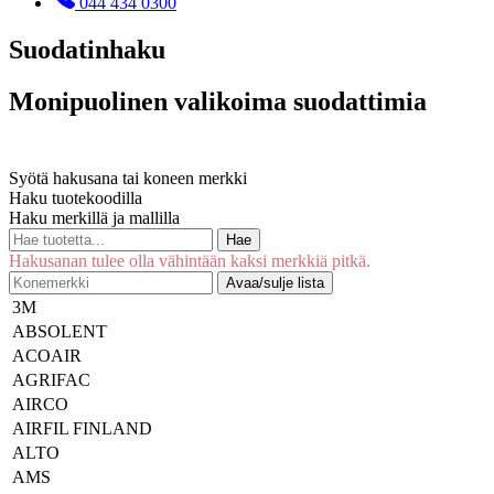
044 434 0300
Suodatinhaku
Monipuolinen valikoima suodattimia
Syötä hakusana tai koneen merkki
Haku tuotekoodilla
Haku merkillä ja mallilla
Hae
Hakusanan tulee olla vähintään kaksi merkkiä pitkä.
Avaa/sulje lista
3M
ABSOLENT
ACOAIR
AGRIFAC
AIRCO
AIRFIL FINLAND
ALTO
AMS