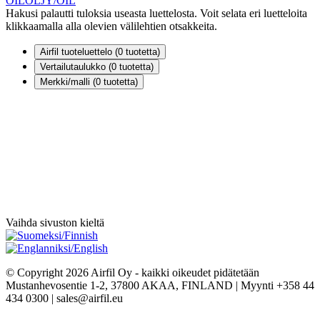
OIL
ÖLJY/OIL
Hakusi palautti tuloksia useasta luettelosta. Voit selata eri luetteloita
klikkaamalla alla olevien välilehtien otsakkeita.
Airfil tuoteluettelo (
0
tuotetta)
Vertailutaulukko (
0
tuotetta)
Merkki/malli (
0
tuotetta)
Vaihda sivuston kieltä
© Copyright 2026 Airfil Oy - kaikki oikeudet pidätetään
Mustanhevosentie 1-2, 37800 AKAA, FINLAND | Myynti +358 44
434 0300 | sales@airfil.eu