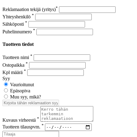
*
Reklamaation tekijä (yritys)
*
Yhteyshenkilö
*
Sähköposti
*
Puhelinnumero
Tuotteen tiedot
*
Tuotteen nimi
*
Ostopaikka
*
Kpl määrä
Syy
Vaurioitunut
Epäsopiva
Muu syy, mikä?
*
Kuvaus virheestä
*
Tuotteen tilauspvm.