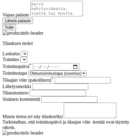
Vapaa palaute
Lähetä palaute
Sulje
Tilauksen tiedot
Laskutus
Toimitus
*
Toimituspäivä
Toimitustapa
*
Tilaajan viite (pakollinen)
Lähetysmerkki
Tilausnumero
Sisäinen kommentti
Muuta tietoa (ei näy tilauksella)
Tarkistathan, että toimituspäivä ja tilaajan viite -kentät ovat täytetty
oikein.