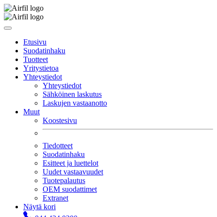
Etusivu
Suodatinhaku
Tuotteet
Yritystietoa
Yhteystiedot
Yhteystiedot
Sähköinen laskutus
Laskujen vastaanotto
Muut
Koostesivu
Tiedotteet
Suodatinhaku
Esitteet ja luettelot
Uudet vastaavuudet
Tuotepalautus
OEM suodattimet
Extranet
Näytä kori