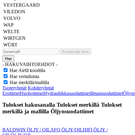
VESTERGAARD
VILEDON
VOLVO
WAP
WELTE
WIRTGEN
WÜRT
Avaa/sulje lista
Hae
- HAKUVAIHTOEHDOT -
Hae Airfil koodilla
Hae vertailuista
Hae merkillä/mallilla
Tuoteryhmät
Kohderyhmät
Erottimet
Huohottimet
Hydrauliikkasuodattimet
Ilmansuodattimet
Öljyn
Tulokset hakusanalla
Tulokset merkillä
Tulokset
merkillä ja mallilla
Öljynsuodattimet
BALDWIN ÖLJY / OIL
AFO ÖLJY/OIL
HIFI ÖLJY /