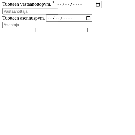
*
Tuotteen vastaanottopvm.
Tuotteen asennuspvm.
*
Korvaus vaade
*
Lähetyskoodi
Kuvat viallisesta tuotteesta ja korvausvaateen liitteet (kuitit kuluista)
liitteenä sähköpostiin sales(at)airfil.eu
Reklamoituja tuotteita ei saa hävittää, ennen kuin reklamaatio
on loppuun käsitelty
Jos reklamaatio koskee kolmansia tai useampia osapuolia, on
niistä ilmoitettava myyjälle
Lähetä reklamaatioilmoitus
Sulje
Lataa esite