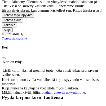
Tiedot lähetetty. Olemme sinuun yhteydessä mahdollisimman pian.
Tilauksesi on siirretty käsiteltäväksi. Lähetämme sinulle
tilausvahvistuksen, kun olemme käsitelleet sen. Kiitos tilauksestasi!
Lähetä tarjouspyyntö
Lähetä tilaus
Takaisin
Sulje
© 2026 Airfil Oy ·
Tietosuojakäytäntö
Kori
Kori on tyhjä.
Lisää koriin yksi tai useampi tuote, jotta voisit jatkaa seuraavaan
vaiheeseen.
Kori -toiminnon avulla voit lähettää tarjouspyynnön valitsemistasi
tuotteista.
Kirjautuneena käyttäjänä voit tehdä myös tilauksen.
Mikäli haluat käyttäjätilin,
otathan yhteyttä myyntiimme
.
Pyydä tarjous korin tuotteista