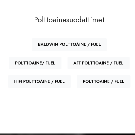
CASE/NEW HOLLAND
3144477R92
CATERPILLAR
5W6081
Polttoainesuodattimet
CATERPILLAR
676987
CAV
7111296
BALDWIN POLTTOAINE / FUEL
DEMAG
43111073
POLTTOAINE/ FUEL
AFF POLTTOAINE / FUEL
DONALDSON
P556245
DONALDSON
P502420
HIFI POLTTOAINE / FUEL
POLTTOAINE / FUEL
FIAT-ALLIS, FIAT, IVECO
83937061
FIAT-ALLIS, FIAT, IVECO
1909100
FLEETGUARD-SEPARATION
FF167A
TECHNOLOGIES
FLEETGUARD-SEPARATION
FF167