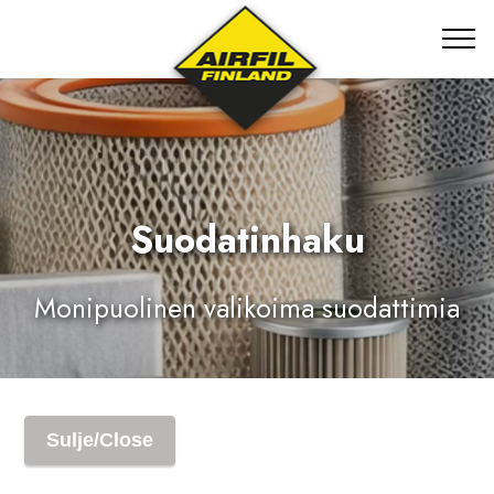
Suodatinhaku
Monipuolinen valikoima suodattimia
Sulje/Close