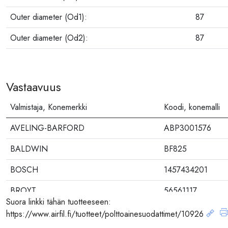
Outer diameter (Od1):
87
Outer diameter (Od2):
87
Vastaavuus
Valmistaja, Konemerkki
Koodi, konemalli
AVELING-BARFORD
ABP3001576
BALDWIN
BF825
BOSCH
1457434201
BROYT
56561117
Suora linkki tähän tuotteeseen:
BROYT
5911542
https://www.airfil.fi/tuotteet/polttoainesuodattimet/10926