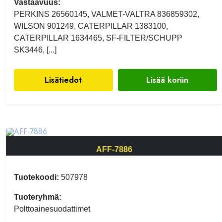
Vastaavuus:
PERKINS 26560145, VALMET-VALTRA 836859302,
WILSON 901249, CATERPILLAR 1383100,
CATERPILLAR 1634465, SF-FILTER/SCHUPP
SK3446, [...]
Lisätiedot
Lisää koriin
AFF-7886
Tuotekoodi:
507978
Tuoteryhmä:
Polttoainesuodattimet