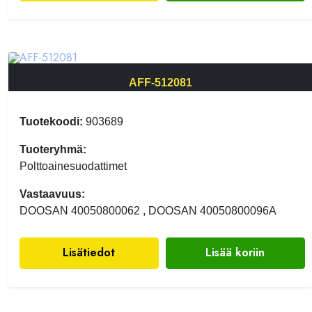
AFF-512081
Tuotekoodi:
903689
Tuoteryhmä:
Polttoainesuodattimet
Vastaavuus:
DOOSAN 40050800062 , DOOSAN 40050800096A
Lisätiedot
Lisää koriin