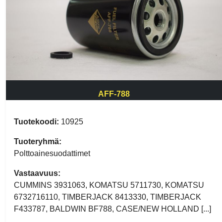
AFF-788
Tuotekoodi:
10925
Tuoteryhmä:
Polttoainesuodattimet
Vastaavuus:
CUMMINS 3931063, KOMATSU 5711730, KOMATSU
6732716110, TIMBERJACK 8413330, TIMBERJACK
F433787, BALDWIN BF788, CASE/NEW HOLLAND [...]