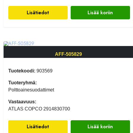
Lisätiedot
Lisää koriin
AFF-505829
Tuotekoodi:
903569
Tuoteryhmä:
Polttoainesuodattimet
Vastaavuus:
ATLAS COPCO 2914830700
Lisätiedot
Lisää koriin