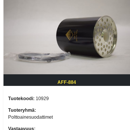
AFF-884
Tuotekoodi:
10929
Tuoteryhmä:
Polttoainesuodattimet
Vastaavuus: