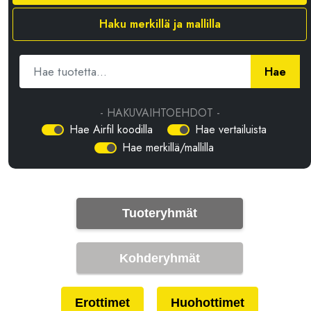
Haku merkillä ja mallilla
Hae
- HAKUVAIHTOEHDOT -
Hae Airfil koodilla
Hae vertailuista
Hae merkillä/mallilla
Tuoteryhmät
Kohderyhmät
Erottimet
Huohottimet