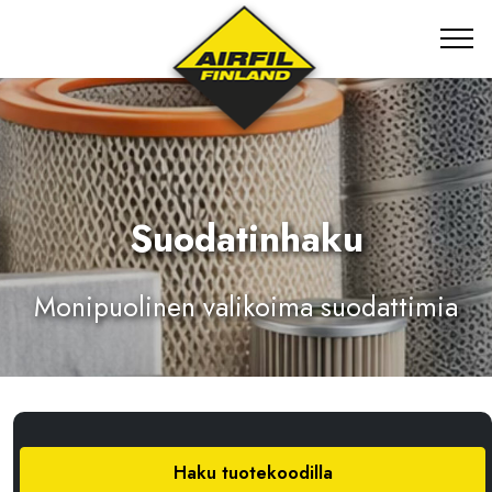
Suodatinhaku
Monipuolinen valikoima suodattimia
Haku tuotekoodilla