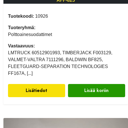
AFF-825
Tuotekoodi:
10926
Tuoteryhmä:
Polttoainesuodattimet
Vastaavuus:
LMTRUCK 60512901993, TIMBERJACK F003129,
VALMET-VALTRA 7111296, BALDWIN BF825,
FLEETGUARD-SEPARATION TECHNOLOGIES
FF167A, [...]
Lisätiedot
Lisää koriin