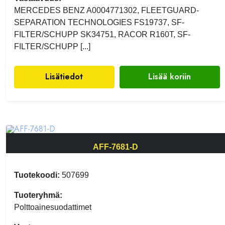
MERCEDES BENZ A0004771302, FLEETGUARD-
SEPARATION TECHNOLOGIES FS19737, SF-
FILTER/SCHUPP SK34751, RACOR R160T, SF-
FILTER/SCHUPP [...]
Lisätiedot
Lisää koriin
AFF-7681-D
Tuotekoodi:
507699
Tuoteryhmä:
Polttoainesuodattimet