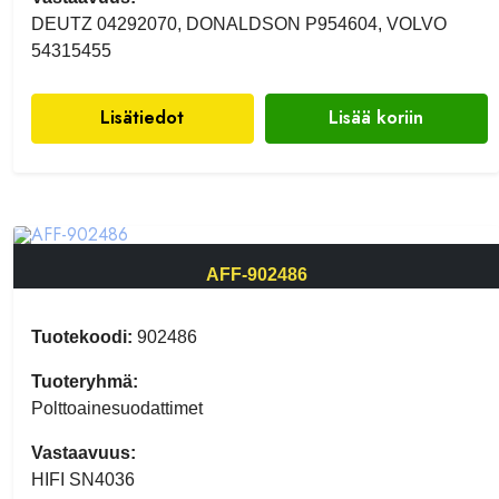
DEUTZ 04292070, DONALDSON P954604, VOLVO
54315455
Lisätiedot
Lisää koriin
AFF-902486
Tuotekoodi:
902486
Tuoteryhmä:
Polttoainesuodattimet
Vastaavuus:
HIFI SN4036