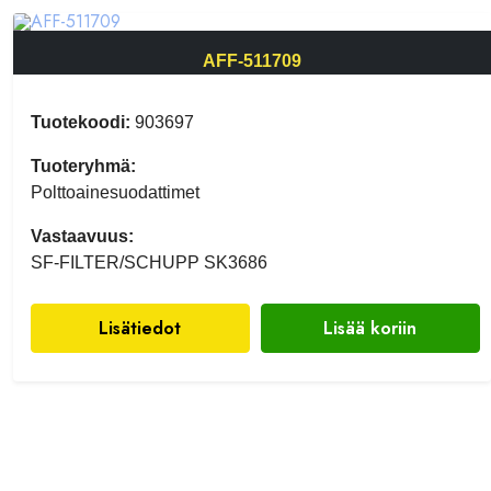
AFF-511709
Tuotekoodi:
903697
Tuoteryhmä:
Polttoainesuodattimet
Vastaavuus:
SF-FILTER/SCHUPP SK3686
Lisätiedot
Lisää koriin