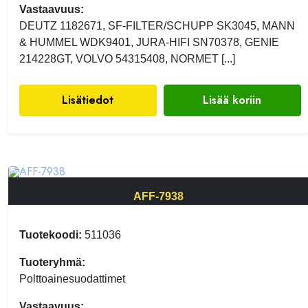
Vastaavuus:
DEUTZ 1182671, SF-FILTER/SCHUPP SK3045, MANN
& HUMMEL WDK9401, JURA-HIFI SN70378, GENIE
214228GT, VOLVO 54315408, NORMET [...]
Lisätiedot
Lisää koriin
AFF-7938
Tuotekoodi:
511036
Tuoteryhmä:
Polttoainesuodattimet
Vastaavuus: