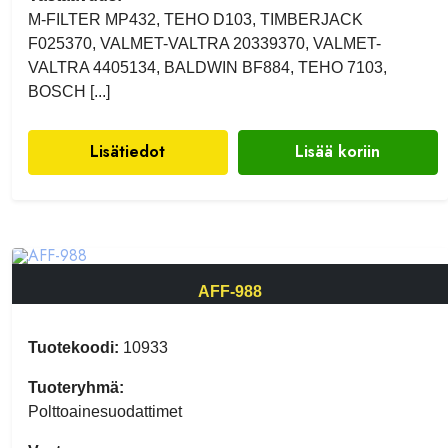
M-FILTER MP432, TEHO D103, TIMBERJACK
F025370, VALMET-VALTRA 20339370, VALMET-
VALTRA 4405134, BALDWIN BF884, TEHO 7103,
BOSCH [...]
Lisätiedot
Lisää koriin
AFF-988
Tuotekoodi:
10933
Tuoteryhmä:
Polttoainesuodattimet