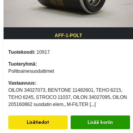
AFF-1-POLT
Tuotekoodi:
10917
Tuoteryhmä:
Polttoainesuodattimet
Vastaavuus:
OILON 34027073, BENTONE 11482601, TEHO 6215,
TEHO 6245, STROCO 11037, OILON 34027095, OILON
205160862 suodatin elem., M-FILTER [...]
Lisätiedot
Lisää koriin