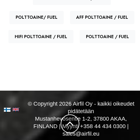
POLTTOAINE/ FUEL
AFF POLTTOAINE / FUEL
HIFI POLTTOAINE / FUEL
POLTTOAINE / FUEL
© Copyright 2026 Airfil Oy - kaikki oikeudet
pidätetään
Mustanhevosentie 1-2, 37800 AKAA,
FINLAND | Myynti +358 44 434 0300 |
sales@airfil.eu