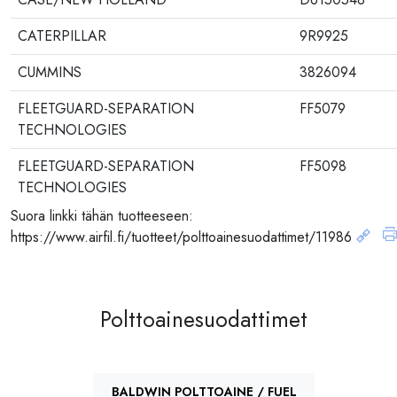
CATERPILLAR
9R9925
CUMMINS
3826094
FLEETGUARD-SEPARATION
FF5079
TECHNOLOGIES
FLEETGUARD-SEPARATION
FF5098
TECHNOLOGIES
Suora linkki tähän tuotteeseen:
SF-FILTER/SCHUPP
SK3550
https://www.airfil.fi/tuotteet/polttoainesuodattimet/11986
Polttoainesuodattimet
BALDWIN POLTTOAINE / FUEL