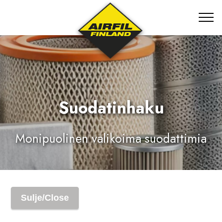
Suodatinhaku
Monipuolinen valikoima suodattimia
Sulje/Close