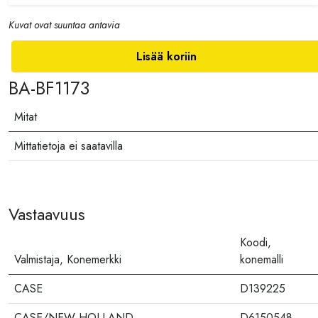
Kuvat ovat suuntaa antavia
Lisää koriin
BA-BF1173
Mitat
Mittatietoja ei saatavilla
Vastaavuus
Koodi,
Valmistaja, Konemerkki
konemalli
CASE
D139225
CASE/NEW HOLLAND
D6150548