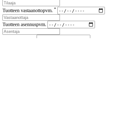
*
Tuotteen vastaanottopvm.
Tuotteen asennuspvm.
*
Korvaus vaade
*
Lähetyskoodi
Kuvat viallisesta tuotteesta ja korvausvaateen liitteet (kuitit kuluista)
liitteenä sähköpostiin sales(at)airfil.eu
Reklamoituja tuotteita ei saa hävittää, ennen kuin reklamaatio
on loppuun käsitelty
Jos reklamaatio koskee kolmansia tai useampia osapuolia, on
niistä ilmoitettava myyjälle
Lähetä reklamaatioilmoitus
Sulje
Lataa esite