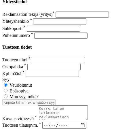
Yhteystiedot
*
Reklamaation tekijä (yritys)
*
Yhteyshenkilö
*
Sähköposti
*
Puhelinnumero
Tuotteen tiedot
*
Tuotteen nimi
*
Ostopaikka
*
Kpl määrä
Syy
Vaurioitunut
Epäsopiva
Muu syy, mikä?
*
Kuvaus virheestä
*
Tuotteen tilauspvm.