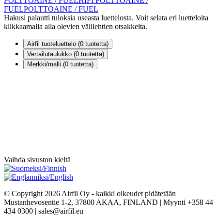
POLTTOAINE / FUEL
HIFI POLTTOAINE /
FUEL
POLTTOAINE / FUEL
Hakusi palautti tuloksia useasta luettelosta. Voit selata eri luetteloita
klikkaamalla alla olevien välilehtien otsakkeita.
Airfil tuoteluettelo (
0
tuotetta)
Vertailutaulukko (
0
tuotetta)
Merkki/malli (
0
tuotetta)
Vaihda sivuston kieltä
© Copyright 2026 Airfil Oy - kaikki oikeudet pidätetään
Mustanhevosentie 1-2, 37800 AKAA, FINLAND | Myynti +358 44
434 0300 | sales@airfil.eu