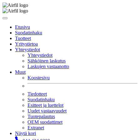
Etusivu
Suodatinhaku
Tuotteet
Yritystietoa
Yhteystiedot
Yhteystiedot
Sähköinen laskutus
Laskujen vastaanotto
Muut
Koostesivu
Tiedotteet
Suodatinhaku
Esitteet ja luettelot
Uudet vastaavuudet
Tuotepalautus
OEM suodattimet
Extranet
Näytä kori