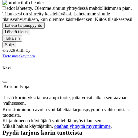
Tiedot lähetetty. Olemme sinuun yhteydessä mahdollisimman pian.
Tilauksesi on siirretty käsiteltäväksi. Lähetämme sinulle
tilausvahvistuksen, kun olemme käsitelleet sen. Kiitos tilauksestasi!
Lähetä tarjouspyyntö
Lähetä tilaus
Takaisin
Sulje
© 2026 Airfil Oy ·
Tietosuojakäytäntö
Kori
Kori on tyhjä.
Lisää koriin yksi tai useampi tuote, jotta voisit jatkaa seuraavaan
vaiheeseen.
Kori -toiminnon avulla voit lähettää tarjouspyynnön valitsemistasi
tuotteista.
Kirjautuneena käyttäjänä voit tehdä myös tilauksen.
Mikäli haluat käyttäjätilin,
otathan yhteyttä myyntiimme
.
Pyydä tarjous korin tuotteista