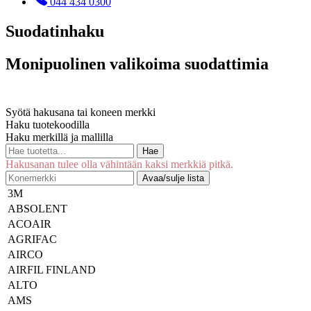
044 434 0300
Suodatinhaku
Monipuolinen valikoima suodattimia
Syötä hakusana tai koneen merkki
Haku tuotekoodilla
Haku merkillä ja mallilla
Hae
Hakusanan tulee olla vähintään kaksi merkkiä pitkä.
Avaa/sulje lista
3M
ABSOLENT
ACOAIR
AGRIFAC
AIRCO
AIRFIL FINLAND
ALTO
AMS