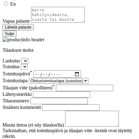
En
Vapaa palaute
Lähetä palaute
Sulje
Tilauksen tiedot
Laskutus
Toimitus
*
Toimituspäivä
Toimitustapa
*
Tilaajan viite (pakollinen)
Lähetysmerkki
Tilausnumero
Sisäinen kommentti
Muuta tietoa (ei näy tilauksella)
Tarkistathan, että toimituspäivä ja tilaajan viite -kentät ovat täytetty
oikein.