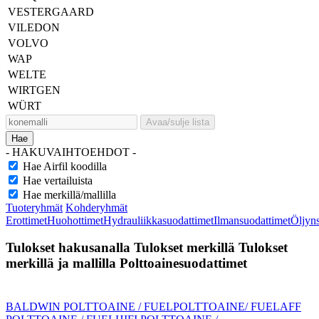
VESTERGAARD
VILEDON
VOLVO
WAP
WELTE
WIRTGEN
WÜRT
Avaa/sulje lista
Hae
- HAKUVAIHTOEHDOT -
Hae Airfil koodilla
Hae vertailuista
Hae merkillä/mallilla
Tuoteryhmät
Kohderyhmät
Erottimet
Huohottimet
Hydrauliikkasuodattimet
Ilmansuodattimet
Öljyn
Tulokset hakusanalla
Tulokset merkillä
Tulokset
merkillä ja mallilla
Polttoainesuodattimet
BALDWIN POLTTOAINE / FUEL
POLTTOAINE/ FUEL
AFF