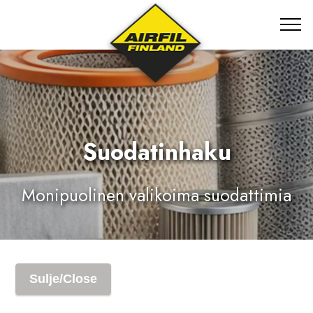
Suodatinhaku
Monipuolinen valikoima suodattimia
Sulje/Close