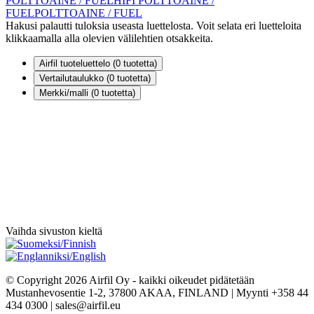
POLTTOAINE / FUEL
HIFI POLTTOAINE /
FUEL
POLTTOAINE / FUEL
Hakusi palautti tuloksia useasta luettelosta. Voit selata eri luetteloita
klikkaamalla alla olevien välilehtien otsakkeita.
Airfil tuoteluettelo (
0
tuotetta)
Vertailutaulukko (
0
tuotetta)
Merkki/malli (
0
tuotetta)
Vaihda sivuston kieltä
© Copyright 2026 Airfil Oy - kaikki oikeudet pidätetään
Mustanhevosentie 1-2, 37800 AKAA, FINLAND | Myynti +358 44
434 0300 | sales@airfil.eu