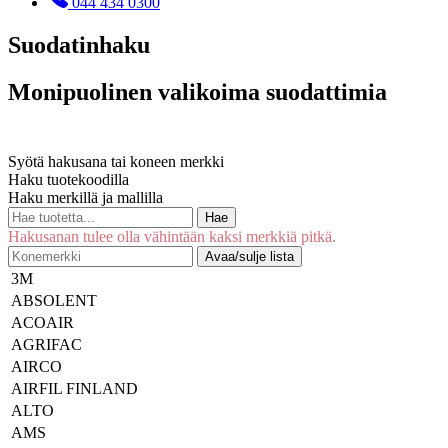
044 434 0300
Suodatinhaku
Monipuolinen valikoima suodattimia
Syötä hakusana tai koneen merkki
Haku tuotekoodilla
Haku merkillä ja mallilla
Hae
Hakusanan tulee olla vähintään kaksi merkkiä pitkä.
Avaa/sulje lista
3M
ABSOLENT
ACOAIR
AGRIFAC
AIRCO
AIRFIL FINLAND
ALTO
AMS