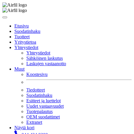
Etusivu
Suodatinhaku
Tuotteet
Yritystietoa
Yhteystiedot
Yhteystiedot
Sähköinen laskutus
Laskujen vastaanotto
Muut
Koostesivu
Tiedotteet
Suodatinhaku
Esitteet ja luettelot
Uudet vastaavuudet
Tuotepalautus
OEM suodattimet
Extranet
Näytä kori