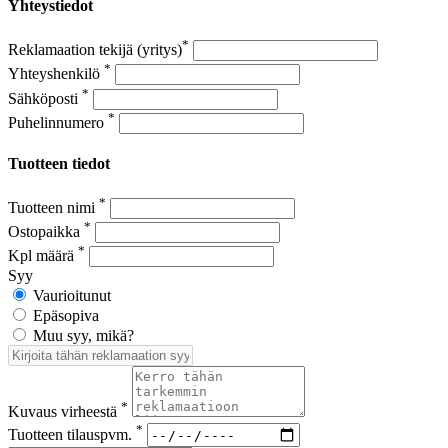
Yhteystiedot
*
Reklamaation tekijä (yritys)
*
Yhteyshenkilö
*
Sähköposti
*
Puhelinnumero
Tuotteen tiedot
*
Tuotteen nimi
*
Ostopaikka
*
Kpl määrä
Syy
Vaurioitunut
Epäsopiva
Muu syy, mikä?
*
Kuvaus virheestä
*
Tuotteen tilauspvm.