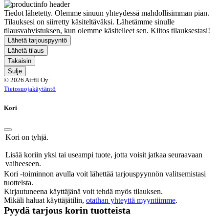
Tiedot lähetetty. Olemme sinuun yhteydessä mahdollisimman pian.
Tilauksesi on siirretty käsiteltäväksi. Lähetämme sinulle
tilausvahvistuksen, kun olemme käsitelleet sen. Kiitos tilauksestasi!
Lähetä tarjouspyyntö
Lähetä tilaus
Takaisin
Sulje
© 2026 Airfil Oy ·
Tietosuojakäytäntö
Kori
Kori on tyhjä.
Lisää koriin yksi tai useampi tuote, jotta voisit jatkaa seuraavaan
vaiheeseen.
Kori -toiminnon avulla voit lähettää tarjouspyynnön valitsemistasi
tuotteista.
Kirjautuneena käyttäjänä voit tehdä myös tilauksen.
Mikäli haluat käyttäjätilin,
otathan yhteyttä myyntiimme
.
Pyydä tarjous korin tuotteista