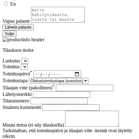
En
Vapaa palaute
Lähetä palaute
Sulje
Tilauksen tiedot
Laskutus
Toimitus
*
Toimituspäivä
Toimitustapa
*
Tilaajan viite (pakollinen)
Lähetysmerkki
Tilausnumero
Sisäinen kommentti
Muuta tietoa (ei näy tilauksella)
Tarkistathan, että toimituspäivä ja tilaajan viite -kentät ovat täytetty
oikein.