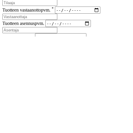
*
Tuotteen vastaanottopvm.
Tuotteen asennuspvm.
*
Korvaus vaade
*
Lähetyskoodi
Kuvat viallisesta tuotteesta ja korvausvaateen liitteet (kuitit kuluista)
liitteenä sähköpostiin sales(at)airfil.eu
Reklamoituja tuotteita ei saa hävittää, ennen kuin reklamaatio
on loppuun käsitelty
Jos reklamaatio koskee kolmansia tai useampia osapuolia, on
niistä ilmoitettava myyjälle
Lähetä reklamaatioilmoitus
Sulje
Lataa esite