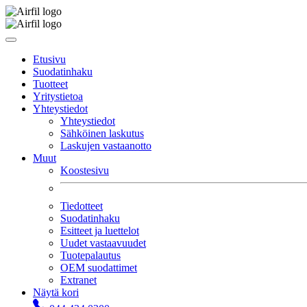
Etusivu
Suodatinhaku
Tuotteet
Yritystietoa
Yhteystiedot
Yhteystiedot
Sähköinen laskutus
Laskujen vastaanotto
Muut
Koostesivu
Tiedotteet
Suodatinhaku
Esitteet ja luettelot
Uudet vastaavuudet
Tuotepalautus
OEM suodattimet
Extranet
Näytä kori