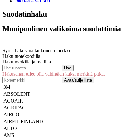
044 434 0300
Suodatinhaku
Monipuolinen valikoima suodattimia
Syötä hakusana tai koneen merkki
Haku tuotekoodilla
Haku merkillä ja mallilla
Hae
Hakusanan tulee olla vähintään kaksi merkkiä pitkä.
Avaa/sulje lista
3M
ABSOLENT
ACOAIR
AGRIFAC
AIRCO
AIRFIL FINLAND
ALTO
AMS