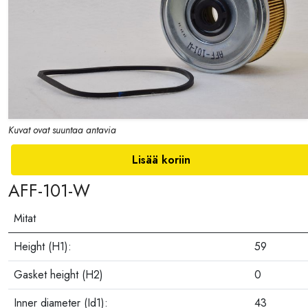
Kuvat ovat suuntaa antavia
Lisää koriin
AFF-101-W
Mitat
Height (H1):
59
Gasket height (H2)
0
Inner diameter (Id1):
43