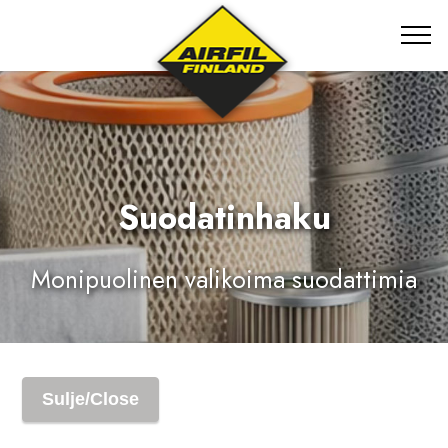
Suodatinhaku
Monipuolinen valikoima suodattimia
Sulje/Close