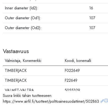
Inner diameter (Id2):
16
Outer diameter (Od1):
107
Outer diameter (Od2):
107
Vastaavuus
Valmistaja, Konemerkki
Koodi, konemalli
TIMBERJACK
F022649
TIMBERJACK
F22649
VALMET-VALTRA
5055329
Suora linkki tähän tuotteeseen:
https://www.airfil.fi/tuotteet/polttoainesuodattimet/502863