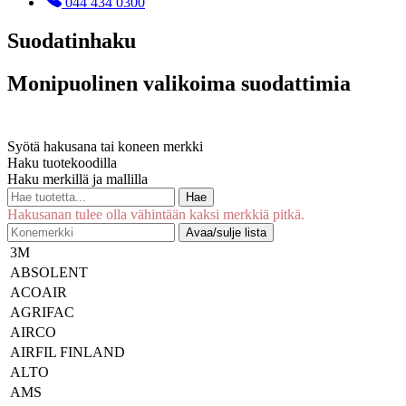
044 434 0300
Suodatinhaku
Monipuolinen valikoima suodattimia
Syötä hakusana tai koneen merkki
Haku tuotekoodilla
Haku merkillä ja mallilla
Hae
Hakusanan tulee olla vähintään kaksi merkkiä pitkä.
Avaa/sulje lista
3M
ABSOLENT
ACOAIR
AGRIFAC
AIRCO
AIRFIL FINLAND
ALTO
AMS