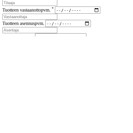
*
Tuotteen vastaanottopvm.
Tuotteen asennuspvm.
*
Korvaus vaade
*
Lähetyskoodi
Kuvat viallisesta tuotteesta ja korvausvaateen liitteet (kuitit kuluista)
liitteenä sähköpostiin sales(at)airfil.eu
Reklamoituja tuotteita ei saa hävittää, ennen kuin reklamaatio
on loppuun käsitelty
Jos reklamaatio koskee kolmansia tai useampia osapuolia, on
niistä ilmoitettava myyjälle
Lähetä reklamaatioilmoitus
Sulje
Lataa esite