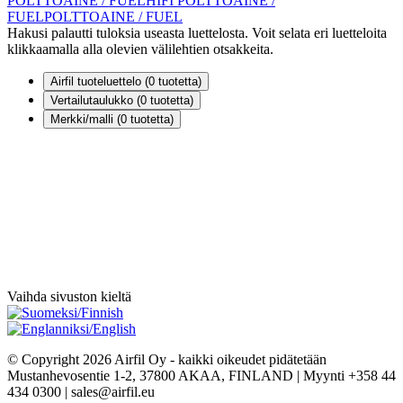
POLTTOAINE / FUEL
HIFI POLTTOAINE /
FUEL
POLTTOAINE / FUEL
Hakusi palautti tuloksia useasta luettelosta. Voit selata eri luetteloita
klikkaamalla alla olevien välilehtien otsakkeita.
Airfil tuoteluettelo (
0
tuotetta)
Vertailutaulukko (
0
tuotetta)
Merkki/malli (
0
tuotetta)
Vaihda sivuston kieltä
© Copyright 2026 Airfil Oy - kaikki oikeudet pidätetään
Mustanhevosentie 1-2, 37800 AKAA, FINLAND | Myynti +358 44
434 0300 | sales@airfil.eu