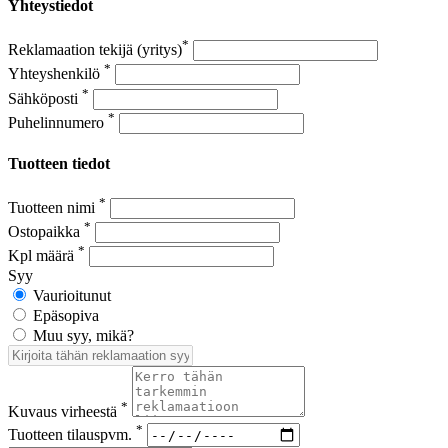
Yhteystiedot
*
Reklamaation tekijä (yritys)
*
Yhteyshenkilö
*
Sähköposti
*
Puhelinnumero
Tuotteen tiedot
*
Tuotteen nimi
*
Ostopaikka
*
Kpl määrä
Syy
Vaurioitunut
Epäsopiva
Muu syy, mikä?
*
Kuvaus virheestä
*
Tuotteen tilauspvm.