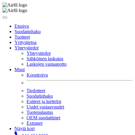
Etusivu
Suodatinhaku
Tuotteet
Yritystietoa
Yhteystiedot
Yhteystiedot
Sähköinen laskutus
Laskujen vastaanotto
Muut
Koostesivu
Tiedotteet
Suodatinhaku
Esitteet ja luettelot
Uudet vastaavuudet
Tuotepalautus
OEM suodattimet
Extranet
Näytä kori