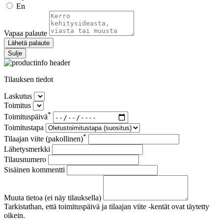
En
Vapaa palaute
Lähetä palaute
Sulje
Tilauksen tiedot
Laskutus
Toimitus
*
Toimituspäivä
Toimitustapa
*
Tilaajan viite (pakollinen)
Lähetysmerkki
Tilausnumero
Sisäinen kommentti
Muuta tietoa (ei näy tilauksella)
Tarkistathan, että toimituspäivä ja tilaajan viite -kentät ovat täytetty
oikein.