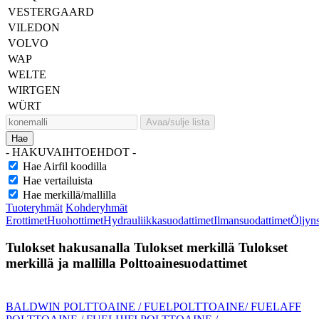
VESTERGAARD
VILEDON
VOLVO
WAP
WELTE
WIRTGEN
WÜRT
Avaa/sulje lista
Hae
- HAKUVAIHTOEHDOT -
Hae Airfil koodilla
Hae vertailuista
Hae merkillä/mallilla
Tuoteryhmät
Kohderyhmät
Erottimet
Huohottimet
Hydrauliikkasuodattimet
Ilmansuodattimet
Öljyn
Tulokset hakusanalla
Tulokset merkillä
Tulokset
merkillä ja mallilla
Polttoainesuodattimet
BALDWIN POLTTOAINE / FUEL
POLTTOAINE/ FUEL
AFF