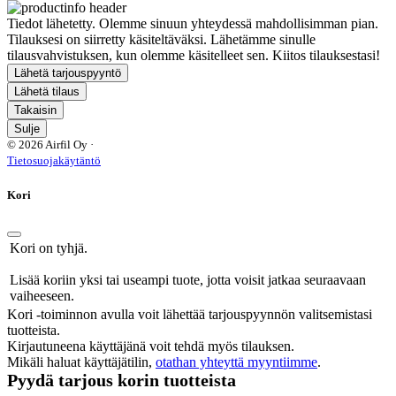
Tiedot lähetetty. Olemme sinuun yhteydessä mahdollisimman pian.
Tilauksesi on siirretty käsiteltäväksi. Lähetämme sinulle
tilausvahvistuksen, kun olemme käsitelleet sen. Kiitos tilauksestasi!
Lähetä tarjouspyyntö
Lähetä tilaus
Takaisin
Sulje
© 2026 Airfil Oy ·
Tietosuojakäytäntö
Kori
Kori on tyhjä.
Lisää koriin yksi tai useampi tuote, jotta voisit jatkaa seuraavaan
vaiheeseen.
Kori -toiminnon avulla voit lähettää tarjouspyynnön valitsemistasi
tuotteista.
Kirjautuneena käyttäjänä voit tehdä myös tilauksen.
Mikäli haluat käyttäjätilin,
otathan yhteyttä myyntiimme
.
Pyydä tarjous korin tuotteista