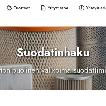
Tuotteet
Yritystietoa
Yhteystied
Suodatinhaku
onipuolinen valikoima suodattim