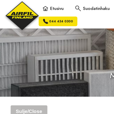
Etusivu
Suodatinhaku
044 434 0300
M
Sulje/Close