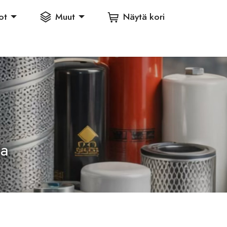
ot
Muut
Näytä kori
ia