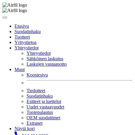
Etusivu
Suodatinhaku
Tuotteet
Yritystietoa
Yhteystiedot
Yhteystiedot
Sähköinen laskutus
Laskujen vastaanotto
Muut
Koostesivu
Tiedotteet
Suodatinhaku
Esitteet ja luettelot
Uudet vastaavuudet
Tuotepalautus
OEM suodattimet
Extranet
Näytä kori