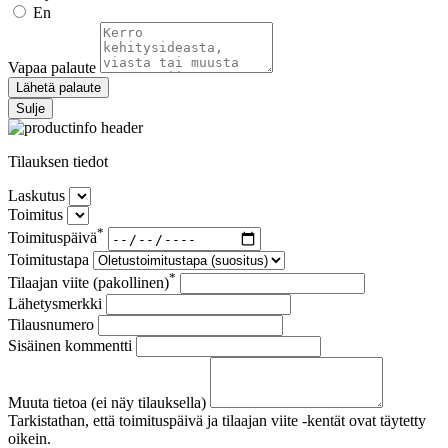
En
Vapaa palaute
Lähetä palaute
Sulje
Tilauksen tiedot
Laskutus
Toimitus
*
Toimituspäivä
Toimitustapa
*
Tilaajan viite (pakollinen)
Lähetysmerkki
Tilausnumero
Sisäinen kommentti
Muuta tietoa (ei näy tilauksella)
Tarkistathan, että toimituspäivä ja tilaajan viite -kentät ovat täytetty
oikein.