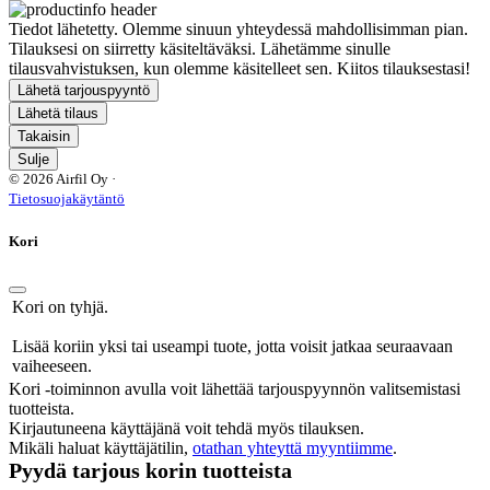
Tiedot lähetetty. Olemme sinuun yhteydessä mahdollisimman pian.
Tilauksesi on siirretty käsiteltäväksi. Lähetämme sinulle
tilausvahvistuksen, kun olemme käsitelleet sen. Kiitos tilauksestasi!
Lähetä tarjouspyyntö
Lähetä tilaus
Takaisin
Sulje
© 2026 Airfil Oy ·
Tietosuojakäytäntö
Kori
Kori on tyhjä.
Lisää koriin yksi tai useampi tuote, jotta voisit jatkaa seuraavaan
vaiheeseen.
Kori -toiminnon avulla voit lähettää tarjouspyynnön valitsemistasi
tuotteista.
Kirjautuneena käyttäjänä voit tehdä myös tilauksen.
Mikäli haluat käyttäjätilin,
otathan yhteyttä myyntiimme
.
Pyydä tarjous korin tuotteista