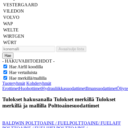
VESTERGAARD
VILEDON
VOLVO
WAP
WELTE
WIRTGEN
WÜRT
Avaa/sulje lista
Hae
- HAKUVAIHTOEHDOT -
Hae Airfil koodilla
Hae vertailuista
Hae merkillä/mallilla
Tuoteryhmät
Kohderyhmät
Erottimet
Huohottimet
Hydrauliikkasuodattimet
Ilmansuodattimet
Öljyn
Tulokset hakusanalla
Tulokset merkillä
Tulokset
merkillä ja mallilla
Polttoainesuodattimet
BALDWIN POLTTOAINE / FUEL
POLTTOAINE/ FUEL
AFF