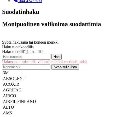
044 434 0300
Suodatinhaku
Monipuolinen valikoima suodattimia
Syötä hakusana tai koneen merkki
Haku tuotekoodilla
Haku merkillä ja mallilla
Hae
Hakusanan tulee olla vähintään kaksi merkkiä pitkä.
Avaa/sulje lista
3M
ABSOLENT
ACOAIR
AGRIFAC
AIRCO
AIRFIL FINLAND
ALTO
AMS