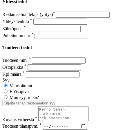
Yhteystiedot
*
Reklamaation tekijä (yritys)
*
Yhteyshenkilö
*
Sähköposti
*
Puhelinnumero
Tuotteen tiedot
*
Tuotteen nimi
*
Ostopaikka
*
Kpl määrä
Syy
Vaurioitunut
Epäsopiva
Muu syy, mikä?
*
Kuvaus virheestä
*
Tuotteen tilauspvm.