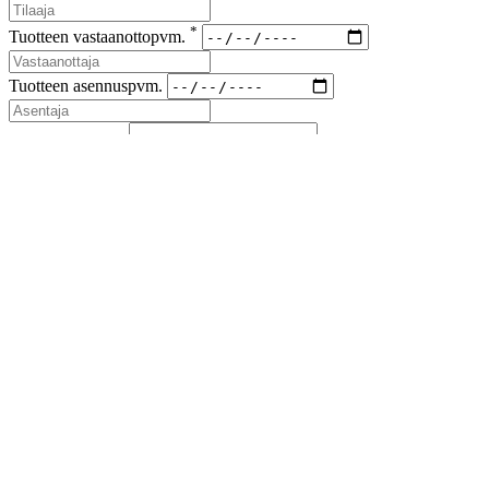
*
Tuotteen vastaanottopvm.
Tuotteen asennuspvm.
*
Korvaus vaade
*
Lähetyskoodi
Kuvat viallisesta tuotteesta ja korvausvaateen liitteet (kuitit kuluista)
liitteenä sähköpostiin sales(at)airfil.eu
Reklamoituja tuotteita ei saa hävittää, ennen kuin reklamaatio
on loppuun käsitelty
Jos reklamaatio koskee kolmansia tai useampia osapuolia, on
niistä ilmoitettava myyjälle
Lähetä reklamaatioilmoitus
Sulje
Lataa esite