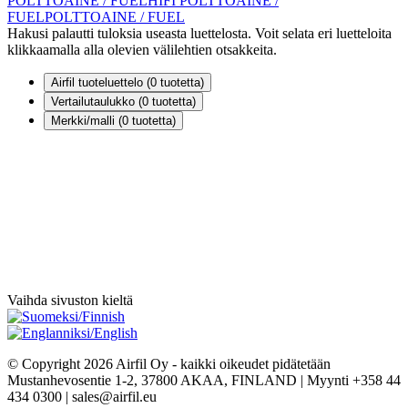
POLTTOAINE / FUEL
HIFI POLTTOAINE /
FUEL
POLTTOAINE / FUEL
Hakusi palautti tuloksia useasta luettelosta. Voit selata eri luetteloita
klikkaamalla alla olevien välilehtien otsakkeita.
Airfil tuoteluettelo (
0
tuotetta)
Vertailutaulukko (
0
tuotetta)
Merkki/malli (
0
tuotetta)
Vaihda sivuston kieltä
© Copyright 2026 Airfil Oy - kaikki oikeudet pidätetään
Mustanhevosentie 1-2, 37800 AKAA, FINLAND | Myynti +358 44
434 0300 | sales@airfil.eu