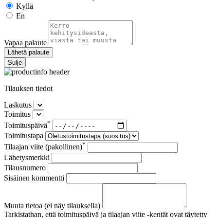
Kyllä
En
Vapaa palaute
Lähetä palaute
Sulje
Tilauksen tiedot
Laskutus
Toimitus
*
Toimituspäivä
Toimitustapa
*
Tilaajan viite (pakollinen)
Lähetysmerkki
Tilausnumero
Sisäinen kommentti
Muuta tietoa (ei näy tilauksella)
Tarkistathan, että toimituspäivä ja tilaajan viite -kentät ovat täytetty