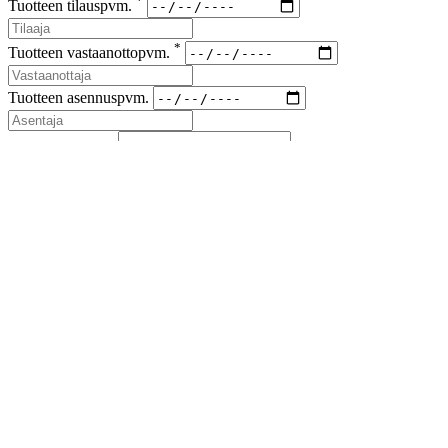
*
Tuotteen tilauspvm.
*
Tuotteen vastaanottopvm.
Tuotteen asennuspvm.
*
Korvaus vaade
*
Lähetyskoodi
Kuvat viallisesta tuotteesta ja korvausvaateen liitteet (kuitit kuluista)
liitteenä sähköpostiin sales(at)airfil.eu
Reklamoituja tuotteita ei saa hävittää, ennen kuin reklamaatio
on loppuun käsitelty
Jos reklamaatio koskee kolmansia tai useampia osapuolia, on
niistä ilmoitettava myyjälle
Lähetä reklamaatioilmoitus
Sulje
Lataa esite