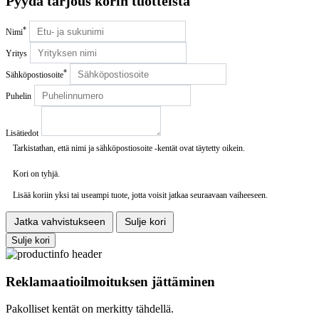
Pyydä tarjous korin tuotteista
*
Nimi
Yritys
*
Sähköpostiosoite
Puhelin
Lisätiedot
Tarkistathan, että nimi ja sähköpostiosoite -kentät ovat täytetty oikein.
Kori on tyhjä.
Lisää koriin yksi tai useampi tuote, jotta voisit jatkaa seuraavaan vaiheeseen.
Jatka vahvistukseen
Sulje kori
Sulje kori
Reklamaatioilmoituksen jättäminen
Pakolliset kentät on merkitty tähdellä.