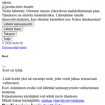
oikein.
Tiedot lähetetty. Olemme sinuun yhteydessä mahdollisimman pian.
Tilauksesi on siirretty käsiteltäväksi. Lähetämme sinulle
tilausvahvistuksen, kun olemme käsitelleet sen. Kiitos tilauksestasi!
Lähetä tarjouspyyntö
Lähetä tilaus
Takaisin
Sulje
© 2026 Airfil Oy ·
Tietosuojakäytäntö
Kori
Kori on tyhjä.
Lisää koriin yksi tai useampi tuote, jotta voisit jatkaa seuraavaan
vaiheeseen.
Kori -toiminnon avulla voit lähettää tarjouspyynnön valitsemistasi
tuotteista.
Kirjautuneena käyttäjänä voit tehdä myös tilauksen.
Mikäli haluat käyttäjätilin,
otathan yhteyttä myyntiimme
.