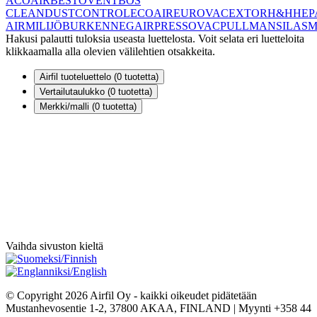
ACOAIR
BESTOVENT
BOS
CLEAN
DUSTCONTROL
ECOAIR
EUROVAC
EXTOR
H&H
HEP
AIR
MILIJÖBURKEN
NEGAIR
PRESSOVAC
PULLMAN
SILA
S
Hakusi palautti tuloksia useasta luettelosta. Voit selata eri luetteloita
klikkaamalla alla olevien välilehtien otsakkeita.
Airfil tuoteluettelo (
0
tuotetta)
Vertailutaulukko (
0
tuotetta)
Merkki/malli (
0
tuotetta)
Vaihda sivuston kieltä
© Copyright 2026 Airfil Oy - kaikki oikeudet pidätetään
Mustanhevosentie 1-2, 37800 AKAA, FINLAND | Myynti +358 44