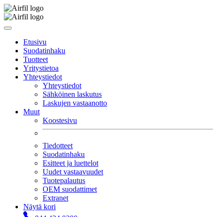
Etusivu
Suodatinhaku
Tuotteet
Yritystietoa
Yhteystiedot
Yhteystiedot
Sähköinen laskutus
Laskujen vastaanotto
Muut
Koostesivu
Tiedotteet
Suodatinhaku
Esitteet ja luettelot
Uudet vastaavuudet
Tuotepalautus
OEM suodattimet
Extranet
Näytä kori