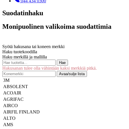
044 434 0300
Suodatinhaku
Monipuolinen valikoima suodattimia
Syötä hakusana tai koneen merkki
Haku tuotekoodilla
Haku merkillä ja mallilla
Hae
Hakusanan tulee olla vähintään kaksi merkkiä pitkä.
Avaa/sulje lista
3M
ABSOLENT
ACOAIR
AGRIFAC
AIRCO
AIRFIL FINLAND
ALTO
AMS