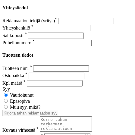
Yhteystiedot
*
Reklamaation tekijä (yritys)
*
Yhteyshenkilö
*
Sähköposti
*
Puhelinnumero
Tuotteen tiedot
*
Tuotteen nimi
*
Ostopaikka
*
Kpl määrä
Syy
Vaurioitunut
Epäsopiva
Muu syy, mikä?
*
Kuvaus virheestä