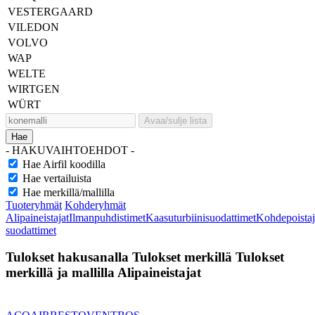
VESTERGAARD
VILEDON
VOLVO
WAP
WELTE
WIRTGEN
WÜRT
Avaa/sulje lista
Hae
- HAKUVAIHTOEHDOT -
Hae Airfil koodilla
Hae vertailuista
Hae merkillä/mallilla
Tuoteryhmät
Kohderyhmät
Alipaineistajat
Ilmanpuhdistimet
Kaasuturbiinisuodattimet
Kohdepoistaj
suodattimet
Tulokset hakusanalla
Tulokset merkillä
Tulokset
merkillä ja mallilla
Alipaineistajat